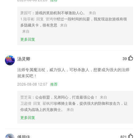
作成清晰的 PDF 文档;
4,学员点评：多种个性标签任你选。
萧园可
：游戏的奖励机制不够激励人心。
来自
1.陆菲彬 回复 管鸿华
经过一段时间的玩耍，我发现这款游戏有很
5,支持搜索、拍照、群内、附近、多种方式添加好友，海量优质会员资
多隐藏关卡，很有意思
来自
源，提供按条件筛选添加；
来自
6,冥想数据&感受曲线,记录你的蜕变轨迹
更多回复
汇优app下载软件优势
1.将历三年分数换算后再筛选叠加并通过6大算法进行有权重比例的修
汤灵卿
39
正，计算更加精准
法师专属魔法杖，威力惊人，可秒杀敌人，想要成为强大的法师
2.按国家考试出题标准比例进行智能组卷，模拟出题，试题采取无序排
就来买吧！
列；
2026-08-08 12:07
推荐
3.超级会员：免费习题讲解随便看
贾芝霭
：公会联盟，兄弟同心，打造最强公会！
来自
4.在手机上也可以更好的来刷题，这里各种学习资源也可以满足很多考生
卫超倩 回复 翟枫邦
珍稀骑士装备，提供强大的防御和攻击力，让
们的需求；
你成为战场上的无敌骑士。
来自
5.全免费：所有答案可查，只为提升您的学习成绩
更多回复
6.打破时间和空间的限制，随时随地想学就学。
汇优app下载更新了什么?
傅朋佳
821