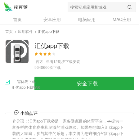
首页
安卓应用
电脑应用
MAC应用
资讯
专题
设计奖
创意应用
首页
>
应用软件
>
汇优app下载
问答
汇优app下载
官方
年满12周岁
下载安装
次下载
9640660
需优先下载
安全下载
汇优app下载安装
小编点评
🥂导语：
汇优app下载
💿是一家备受瞩目的体育平台，🚗提供丰
富多样的体育赛事和刺激的游戏体验。如果您想加入
汇优app下
载
的大家庭，参与其中的乐趣，本文将为您详细介绍
汇优app下