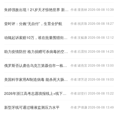
朱婷强敌出现！21岁天才惊艳世界 新得分狂人横空出世
作者:童善林 2026-08-08 10:39
壹时评：分娩“无自付”，生育全护航
作者:祝庆珠 2026-08-08 18:27
动辄起诉索赔10万，谁在批量围猎街边小店？
作者:支毓康 2026-08-08 12:12
助力疫情防控 格力捐赠可杀病毒的空气净化器
作者:石震恒 2026-08-08 14:25
俄罗斯否认袭击乌克兰第聂伯市一栋居民楼
作者:诸燕宜 2026-08-08 13:00
美国科学家用AI制造病毒 能杀死大肠杆菌
作者:谭芳进 2026-08-08 19:03
2026年浙江高考志愿填报线上+线下咨询活动全指南
作者:邰坚行 2026-08-08 15:22
新型牙线可通过唾液监测压力水平
作者:尹倩谦 2026-08-08 13:49