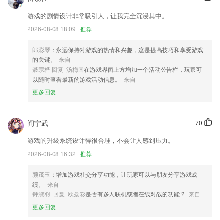
修复问题，提升系统流畅性
游戏的剧情设计非常吸引人，让我完全沉浸其中。
新增通话模块，拨打电话更便捷
2026-08-08 18:09
推荐
修复已知隐私问题，符合工信部隐私合规
郎彩琴
：永远保持对游戏的热情和兴趣，这是提高技巧和享受游戏
到账账单查询；
的关键。
来自
好故事有彩蛋，奇妙阅读新体验
聂宗桦 回复 汤梅国
在游戏界面上方增加一个活动公告栏，玩家可
以随时查看最新的游戏活动信息。
来自
增加支持越南语；
更多回复
联系我们
以上就是汇优app下载的介绍，如果您喜欢这款软件，您可以到应用商店
进行打分评论，说出您的使用经历，以帮助我们更好的对产品进行优化修
阎宁武
70
改。
游戏的升级系统设计得很合理，不会让人感到压力。
2026-08-08 16:32
推荐
颜茂玉
：增加游戏社交分享功能，让玩家可以与朋友分享游戏成
绩。
来自
钟淑羽 回复 欧荔彩
是否有多人联机或者在线对战的功能？
来自
更多回复