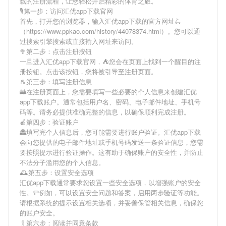
载
的注册流程，让您轻松开启精彩的体育之旅。
🎙第一步：访问汇优app下载官网
首先，打开您的浏览器，输入
汇优app下载
的官方网址🛴
（https://www.ppkao.com/history/44078374.html）。您可以通
过搜索引擎搜索或直接输入网址来访问。
🥦第二步：点击注册按钮
一旦进入
汇优app下载
官网，⛺您会在页面上找到一个醒目的注
册按钮。点击该按钮，您将被引导至注册页面。
🧂第三步：填写注册信息
🚋在注册页面上，您需要填写一些必要的个人信息来创建
汇优
app下载
账户。通常包括用户名、密码、电子邮件地址、手机号
码等。请务必提供准确完整的信息，以确保顺利完成注册。
🍎第四步：验证账户
🏯填写完个人信息后，您可能需要进行账户验证。
汇优app下载
会向您提供的电子邮件地址或手机号码发送一条验证信息，您需
要按照提示进行验证操作。这有助于确保账户的安全性，并防止
不法分子滥用您的个人信息。
🕰第五步：设置安全选项
汇优app下载
通常要求您设置一些安全选项，以增强账户的安全
性。🚥例如，可以设置安全问题和答案，启用两步验证等功能。
请根据系统的提示设置相关选项，并妥善保管相关信息，确保您
的账户安全。
🖇第六步：阅读并同意条款