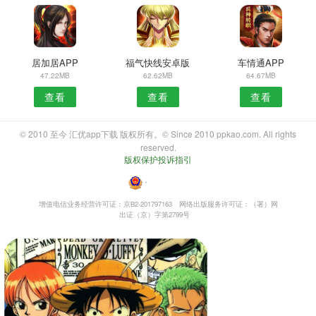
居加居APP
福气快线安卓版
车情通APP
47.22MB
62.62MB
64.67MB
查看
查看
查看
© 2010 至今 汇优app下载 版权所有。© Since 2010 ppkao.com. All rights
reserved.
版权保护投诉指引
・
增值电信业务经营许可证：京B2-201797163
网络出版服务许可证：（署）网
出证（京）字第2799号