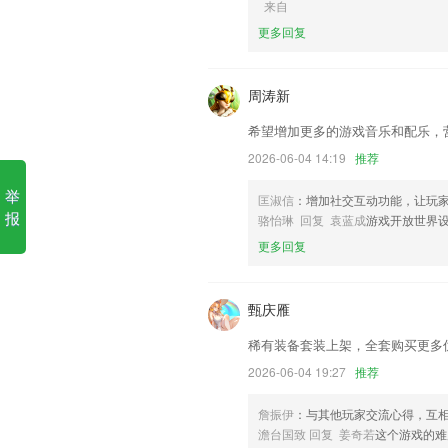
来自
1.【2】用户可以根据自己的学习需要选
更多回复
2.支撑离线答题省流量；
3.社区护理专业自考题库APP有模拟考
周涛新
录等多种学习与做题模式、丰富多样化的
4.一键更换视频背景！
希望增加更多的游戏音乐和配乐，
5.在家中就能进行 STEM 实践。
2026-06-04 14:19
推荐
6.自动拦截危险网址
举
匡淑信
：增加社交互动功能，让玩
roh官网更新了什么?
报
骆怡琳 回复 袁蓝成
游戏开放世界
更多回复
优化自定义提醒时间设置交互，新增提醒
修复启动页面底部Logo和后台设置显示不
甄庆雁
商城内新增自有类商品分销功能，可以更
单据历史新增小计列查看；
稀有装备套装上架，全套购买更多
图书荐购编辑图书添加选择取书点
2026-06-04 19:27
推荐
音乐收藏功能优化，获取更多你喜爱的音
詹振伊
：与其他玩家交流心得，互
联系我们
澹台国致 回复 姜奇若
这个游戏的难