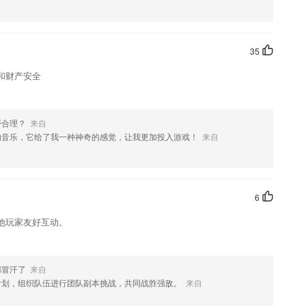
款软件，您可以到应用商店进行打分评论，说出您的使用经历，以帮助
35
和财产安全
否合理？
来自
的音乐，它给了我一种神奇的感觉，让我更加投入游戏！
来自
6
他玩家友好互动。
都冒汗了
来自
计划，组织队伍进行团队副本挑战，共同战胜强敌。
来自