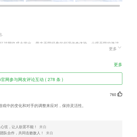
.
，征战网络盛大推出，带来无限经典的超强传奇体验，火爆无限的激战
更多
致，获取最强盛的传奇激战乐趣，在传奇当中实现自己的价值，获取超
更多
,哪里不会点哪里;也可以软件自动朗读课文
h官网参与网友评论互动 ( 278 条 )
真正的足不出户就可以学习到相关的知识
760
游戏中的变化和对手的调整来应对，保持灵活性。
人心弦，让人欲罢不能！
来自
团队合作，共同击败敌人！
来自