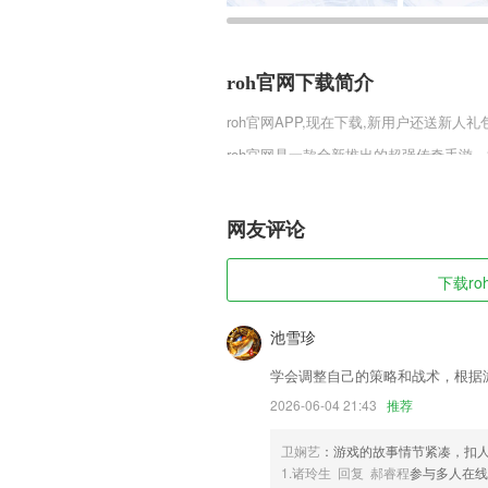
roh官网下载简介
roh官网
APP,现在下载,新用户还送新人礼包
roh官网是一款全新推出的超强传奇手游
传奇体验，在这款传奇当中展现的淋漓尽
多的传奇福利。
网友评论
roh官网软件特色
1,课文点读:让学生不仅可以手工点读课文
下载ro
2,更好的完成相应的教学内容，让你做到
3,选择科室
池雪珍
4,状态栏歌词显示，使用简单
学会调整自己的策略和战术，根据
5,开发商：温州孜峰网络科技有限公司
2026-06-04 21:43
推荐
6,【舒适体验】
卫娴艺
：游戏的故事情节紧凑，扣
roh官网软件优势
1.诸玲生 回复 郝睿程
参与多人在线