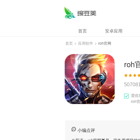
首页
安卓应用
首页
>
应用软件
>
roh官网
roh
50708
需优
roh
小编点评