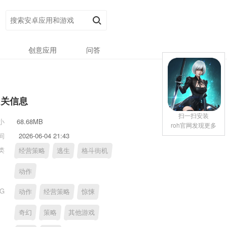
创意应用
问答
相关信息
扫一扫安装
小
68.68MB
roh官网发现更多
间
2026-06-04 21:43
类
经营策略
逃生
格斗街机
动作
AG
动作
经营策略
惊悚
奇幻
策略
其他游戏