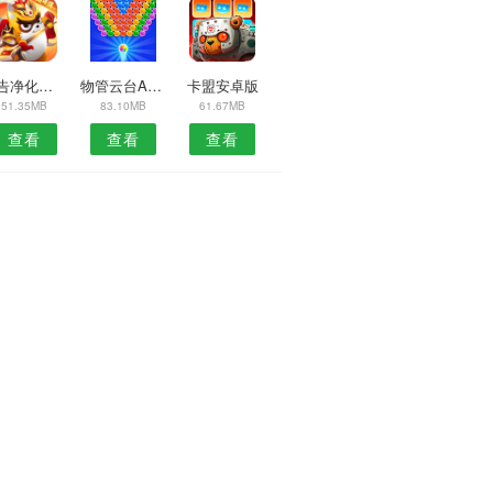
广告净化神器安卓版
物管云台APP
卡盟安卓版
51.35MB
83.10MB
61.67MB
查看
查看
查看