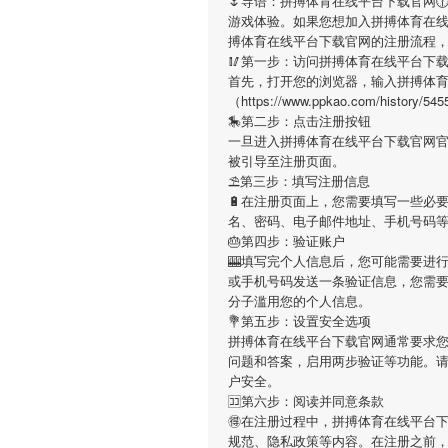
🌷导语：
拼搏体育在线平台下载官网
游戏体验。如果您想加入
拼搏体育在
搏体育在线平台下载官网
的注册流程
🥢第一步：访问拼搏体育在线平台下
首先，打开您的浏览器，输入
拼搏体
（https://www.ppkao.com/hi
🎠第二步：点击注册按钮
一旦进入
拼搏体育在线平台下载官网
被引导至注册页面。
⛱第三步：填写注册信息
🔋在注册页面上，您需要填写一些必
名、密码、电子邮件地址、手机号码
🎂第四步：验证账户
🎰填写完个人信息后，您可能需要进
或手机号码发送一条验证信息，您需
分子滥用您的个人信息。
💐第五步：设置安全选项
拼搏体育在线平台下载官网
通常要求您
问题和答案，启用两步验证等功能。
户安全。
🈁第六步：阅读并同意条款
🉐在注册过程中，
拼搏体育在线平台
规范、隐私政策等内容。在注册之前