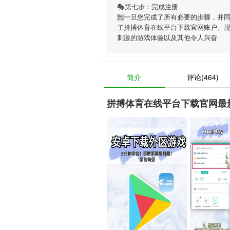
🎭第七步：完成注册
🈚一旦您完成了所有必要的步骤，并
了拼搏体育在线平台下载官网账户。
刺激的游戏体验以及其他令人兴奋
简介
评论(464)
拼搏体育在线平台下载官网最