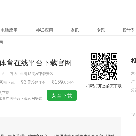
电脑应用
MAC应用
资讯
专题
设计奖
网
体育在线平台下载官网
大
官方
年满12周岁
下载安装
时
80
次下载
93.0%
好评率
8159
人评论
扫码打开当前页下载
分
先下载
安全下载
体育在线平台下载官网安装
T