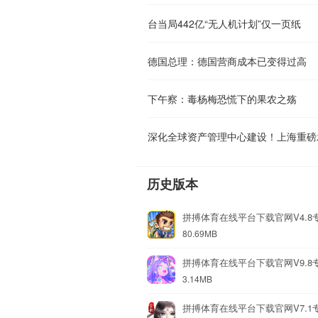
台当局442亿“无人机计划”仅一页纸
德国总理：德国营商成本已变得过高
下午察：毒杨梅恐慌下的果农之殇
深化全球资产管理中心建设！上海重磅
历史版本
拼搏体育在线平台下载官网V4.8
80.69MB
拼搏体育在线平台下载官网V9.8
3.14MB
拼搏体育在线平台下载官网V7.1