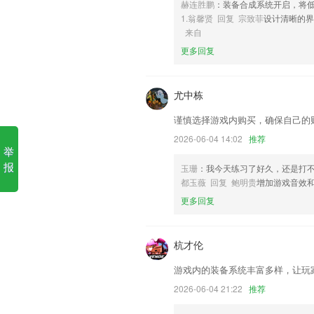
赫连胜鹏
：装备合成系统开启，将
拼搏体育在线平台下载官网软
1.翁馨贤 回复 宗致菲
设计清晰的界
来自
1.* 提供了[添加收藏]功能，可定义个性
更多回复
2.软件优势可以充分利用碎片化时间，
3.音效丰富:纯正发音和丰富的反馈音效.
尤中栋
4.我们一起爱学习，当老师，做个教师派
谨慎选择游戏内购买，确保自己的
5.地图显示学校机构，附近资源清晰掌握
2026-06-04 14:02
推荐
6.【2】用户可以根据自己的学习需要选
举
拼搏体育在线平台下载官网更
报
玉珊
：我今天练习了好久，还是打不
都玉薇 回复 鲍明贵
增加游戏音效
公棚订单支持使用保证金余额支付；
更多回复
优化启动加载过程。
加入实名认证，让我们一起勇敢做自己！
杭才伦
大文件打印功能更改为免费使用
游戏内的装备系统丰富多样，让玩
新增：极速点击模式
2026-06-04 21:22
推荐
模块新增优化；