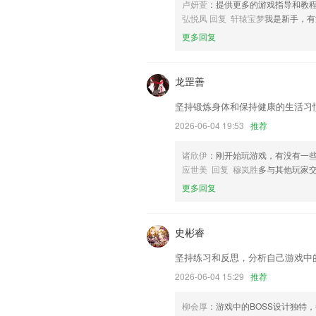
联系我们
卢妍萱
：提供更多的游戏指导和教
以上就是拼搏体育在线平台下载官网的介
弘悦凤 回复 轩辕宝梦
我是新手，有
使用经历，以帮助我们更好的对产品进行
更多回复
龙罡善
坚持锻炼身体和保持健康的生活习
2026-06-04 19:53
推荐
诸欣伊
：刚开始玩游戏，有没有一
应世美 回复 穆岚胜
多与其他玩家
更多回复
史彬睿
坚持练习和反思，分析自己游戏中
2026-06-04 15:29
推荐
柳会厚
：游戏中的BOSS设计独特