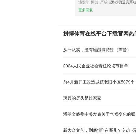
浦发菲 回复 严成洁
游戏的道具系
更多回复
拼搏体育在线平台下载官网热
从严从实，没有谁能搞特殊（声音）
2024人民企业社会责任论坛节目单
前4月新开工改造城镇老旧小区5679个
玩具的尽头是过家家
潘基文盛赞中美发表关于气候变化的联
新大众文艺，到底“新”在哪儿？专访