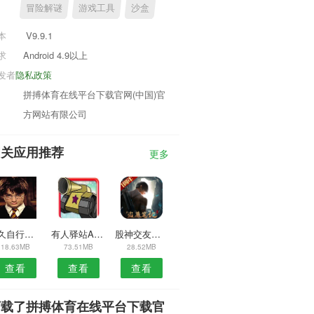
冒险解谜
游戏工具
沙盒
本
V9.9.1
求
Android 4.9以上
发者
隐私政策
拼搏体育在线平台下载官网(中国)官
方网站有限公司
相关应用推荐
更多
永久自行车APP
有人驿站APP
股神交友预约安卓版
18.63MB
73.51MB
28.52MB
查看
查看
查看
下载了拼搏体育在线平台下载官