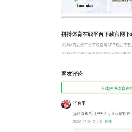
拼搏体育在线平台下载官网下
拼搏体育在线平台下载官网
APP,现在下
拼搏体育在线平台下载官网是一款相当正
的乐趣，并且当中所有的模式你都可以选
好地参与到比赛之中，结交到更多好朋友
网友评论
拼搏体育在线平台下载官网软
1,家校通讯录
下载拼搏体育在线平
2,安防报警：同时具备声音报警和光线报
3,★公益慈善与监督平台，让爱心汇聚，
毕爽雯
4,实时查看运单状态，自主跟踪、便捷操
提供直观的用户界面，让玩家快速
5,全国路线布局，想到哪儿就到哪儿
2026-06-04 21:43
推荐
6,它打破常规思维，注重逻辑思考