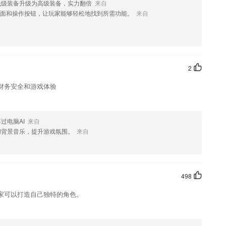
低级装备升级为高级装备，实力翻倍
来自
件优势
面和操作按钮，让玩家能够轻松地找到所需功能。
来自
化的短语以备不时之需
在任何时间、任何地点以多种方式进行混合研修学习，提高培训效率
2
。
财务安全和游戏体验
。
择学习的书本；
新了什么?
过电脑AI
来自
和背景音乐，提升游戏氛围。
来自
498
家可以打造自己独特的角色。