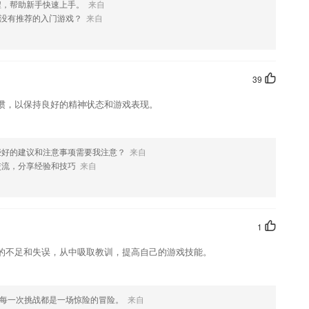
程，帮助新手快速上手。
来自
绍，如果您喜欢这款软件，您可以到应用商店进行打分评论，说出您的
没有推荐的入门游戏？
来自
优化修改。
39
惯，以保持良好的精神状态和游戏表现。
些好的建议和注意事项需要我注意？
来自
交流，分享经验和技巧
来自
1
的不足和失误，从中吸取教训，提高自己的游戏技能。
，每一次挑战都是一场惊险的冒险。
来自