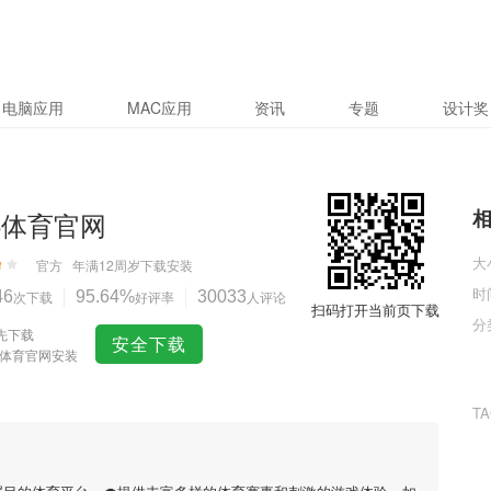
电脑应用
MAC应用
资讯
专题
设计奖
86体育官网
大
官方
年满12周岁
下载安装
时
46
次下载
95.64%
好评率
30033
人评论
扫码打开当前页下载
分
先下载
安全下载
86体育官网安装
T