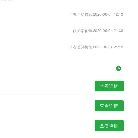
作者:司徒岚妹 2026-06-04 12:13
作者:廖伯烁 2026-06-04 21:38
作者:公孙梅旭 2026-06-04 21:13
查看详情
查看详情
查看详情