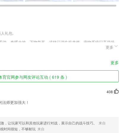
新人礼包.
演手游，春暖大地，万物复苏，武林江湖生机盎然，宠物系统闪亮登场，
更多
动，耐心培育一同成长的喜悦，为你的最佳拍档打造佩饰装扮、激发潜
林吧。
更多
手机既是你的私人医生。
体育官网参与网友评论互动 ( 619 条 )
于一体的综合音乐服务，总之和音乐播放器相关的能力，这里应有尽有
408
行。
的法师更加强大！
己职业路径的同时，提升你的职场竞争力，助你轻松笑傲职场。
刺激，让玩家可以和其他玩家进行对战，展示自己的战斗技巧。
来自
戏时间很短，不够耐玩
来自