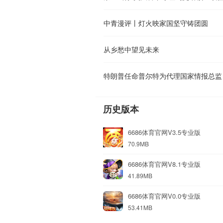
中青漫评丨灯火映家国坚守铸团圆
从乡愁中望见未来
特朗普任命普尔特为代理国家情报总监
历史版本
6686体育官网V3.5专业版
70.9MB
6686体育官网V8.1专业版
41.89MB
6686体育官网V0.0专业版
53.41MB