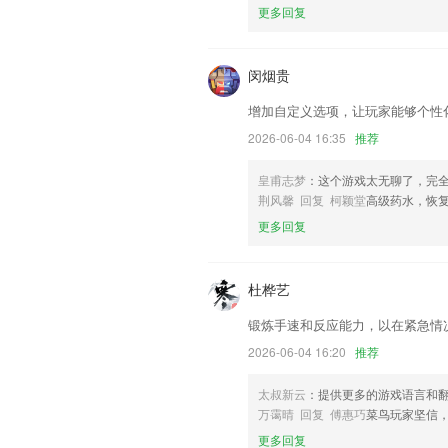
帮助我们更好的对产品进行优化修改。
更多回复
闵烟贵
增加自定义选项，让玩家能够个性
2026-06-04 16:35
推荐
皇甫志梦
：这个游戏太无聊了，完
荆风馨 回复 柯颖堂
高级药水，恢
更多回复
杜桦艺
锻炼手速和反应能力，以在紧急情
2026-06-04 16:20
推荐
太叔新云
：提供更多的游戏语言和
万霭晴 回复 傅惠巧
菜鸟玩家坚信
更多回复