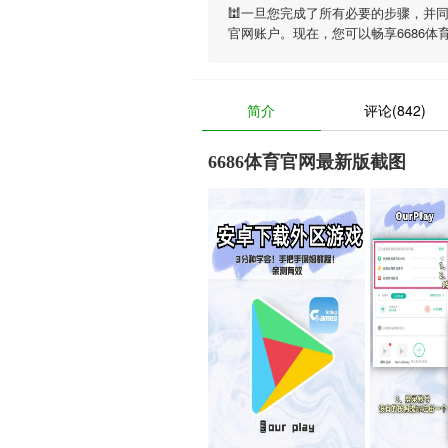
🕍一旦您完成了所有必要的步骤，并
官网账户。现在，您可以畅享
6686体
简介
评论(842)
6686体育官网最新版截图