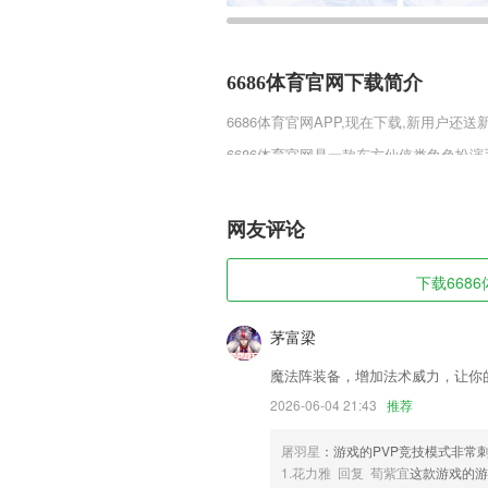
6686体育官网下载简介
6686体育官网
APP,现在下载,新用户还送
6686体育官网是一款东方仙侠类角色扮
萌可爱集结上线，体验亲手捕捉萌宠的悸
能，开启专属特技，一起打怪升级纵横武
网友评论
6686体育官网软件特色
1,针对个人，提供一整套医疗安康效劳，
下载6686
2,【预估电量使用时长】
3,音乐电台：集浏览、搜索、频道管理
茅富梁
4,画面易懂操作简单，点读也只需点击就
魔法阵装备，增加法术威力，让你
5,精彩的职场课程，帮助你找到适合自
2026-06-04 21:43
推荐
6,笔记：随时写下自己的学习体会
屠羽星
：游戏的PVP竞技模式非常
6686体育官网软件优势
1.花力雅 回复 荀紫宜
这款游戏的游