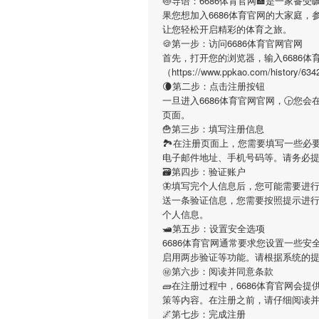
🍥导语：
6686体育官网
🏩是一家备受
果您想加入
6686体育官网
的大家庭，
让您轻松开启精彩的体育之旅。
🍪第一步：访问6686体育官网官网
首先，打开您的浏览器，输入
6686体
（https://www.ppkao.com/hi
🌘第二步：点击注册按钮
一旦进入
6686体育官网
官网，🕞您
页面。
🍟第三步：填写注册信息
🏞在注册页面上，您需要填写一些必
电子邮件地址、手机号码等。请务必
🗃第四步：验证账户
🦋填写完个人信息后，您可能需要进
送一条验证信息，您需要按照提示进
个人信息。
🛥第五步：设置安全选项
6686体育官网
通常要求您设置一些安全
启用两步验证等功能。请根据系统的
㊙第六步：阅读并同意条款
🧱在注册过程中，
6686体育官网
会提
策等内容。在注册之前，请仔细阅读
🌌第七步：完成注册