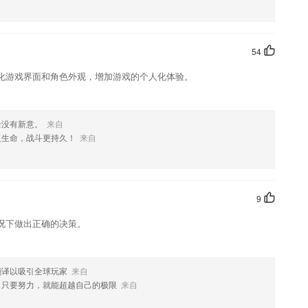
54
化游戏界面和角色外观，增加游戏的个人化体验。
全没有新意。
来自
复生命，战斗更持久！
来自
9
况下做出正确的决策。
翻译以吸引全球玩家
来自
，只要努力，就能超越自己的极限
来自