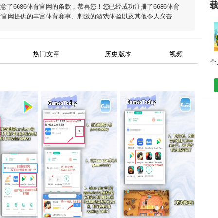
同意了
6686体育官网
的条款，恭喜您！您已经成功注册了6686体育
育官网
提供的丰富体育赛事、刺激的游戏体验以及其他令人兴奋
热门文章
历史版本
视频