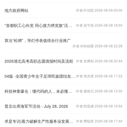
地方政府网站
作者:叶信阳 2026-08-09 00:00
“首都职工心向党 同心接力绣党旗”活动启动
作者:昌宇烁 2026-08-08 18:50
算法“松绑”，等灯停表值得全行业推广
作者:仲孙娟瑗 2026-08-08 22:28
2026湖北高考高职志愿填报时间及流程
作者:袁腾程 2026-08-08 20:44
04版 -全国青少年女子足球民族团结友谊赛开赛
作者:管杰晨 2026-08-08 17:22
科技神童爆仓：懂代码的人，未必懂世界
作者:聂斌贝 2026-08-08 13:30
普京出席海军节活动 - July 28, 2026
作者:郎磊婵 2026-08-08 19:54
求是专访|着力破解生产性服务业发展的卡点堵点
作者:费聪君 2026-08-08 17:40