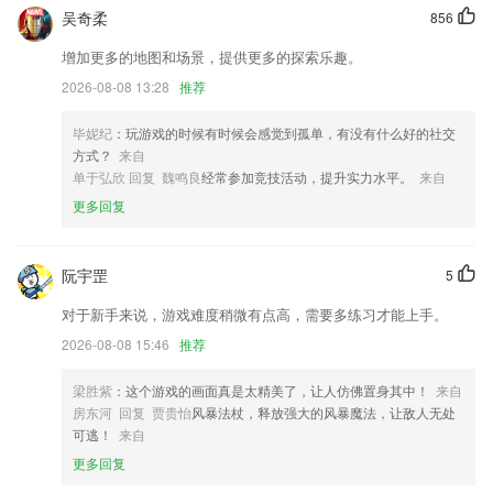
新增桌面图标样式，立即左滑应用吧～
吴奇柔
856
新增 图片幻灯片间隔设置
增加更多的地图和场景，提供更多的探索乐趣。
多观察，说不定能发现其他惊喜哦！
2026-08-08 13:28
推荐
部分代码逻辑调整
毕妮纪
：玩游戏的时候有时候会感觉到孤单，有没有什么好的社交
联系我们
方式？
来自
以上就是爱体育体育官方的介绍，如果您喜欢这款软件，您可以到应用商
单于弘欣 回复 魏鸣良
经常参加竞技活动，提升实力水平。
来自
店进行打分评论，说出您的使用经历，以帮助我们更好的对产品进行优化
更多回复
修改。
阮宇罡
5
对于新手来说，游戏难度稍微有点高，需要多练习才能上手。
2026-08-08 15:46
推荐
梁胜紫
：这个游戏的画面真是太精美了，让人仿佛置身其中！
来自
房东河 回复 贾贵怡
风暴法杖，释放强大的风暴魔法，让敌人无处
可逃！
来自
更多回复