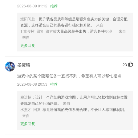
2026-08-09 01:12
推荐
4,连载小说，更新提醒，随心阅读
5,心灵记事簿，记录生活中的心动瞬间，帮您感悟生活，面对最真实的自
濮阳阅胜
：提升装备品质和等级是增强角色实力的关键，合理分配
我。
资源，选择适合自己的装备进行强化和升级。
来自
6,在线找模特艺人、百万演艺人才库、在线发布招聘通告。
1.童俊树 回复 路容姣
大量高级装备出售，适合各种职业！
来自
来自
爱体育体育官方软件优势
更多回复
1.·根据学生的学习需求，针对性研发，助学习更轻松
2.数据化学情报告，自动生成，用数据做好学情跟踪
晏娅昭
23
3.丰富的英语课件归类清晰，易办理的学习中心
游戏中的某个隐藏任务一直找不到，希望有人可以帮忙指点
4.还是想学习英语，小学初中高中英语考试，用拍照英文翻译
2026-08-08 20:53
推荐
5.·汉语字典:部首查询：模糊查询和索引查询
鲍进楠
：设计一个详细的游戏地图，让用户可以轻松找到目标位置
6.·操作简单，选取相应的课程可直接在线观看或者下载到手机，学员可
并规划自己的行动路线。
来自
以随时随地学习
水燕才 回复 穆龙珊
游戏的充值系统合理，不会让人感到被剥削。
爱体育体育官方更新了什么?
来自
更多回复
修复安卓高版本图片上传问题
加快书籍载入速度，调整界面布局