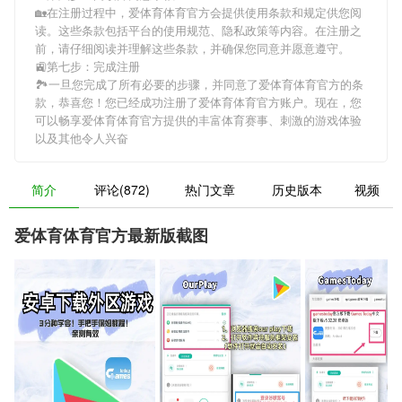
🏡在注册过程中，
爱体育体育官方
会提供使用条款和规定供您阅
读。这些条款包括平台的使用规范、隐私政策等内容。在注册之
前，请仔细阅读并理解这些条款，并确保您同意并愿意遵守。
🚉第七步：完成注册
🏞一旦您完成了所有必要的步骤，并同意了
爱体育体育官方
的条
款，恭喜您！您已经成功注册了爱体育体育官方账户。现在，您
可以畅享
爱体育体育官方
提供的丰富体育赛事、刺激的游戏体验
以及其他令人兴奋
简介
评论(872)
热门文章
历史版本
视频
爱体育体育官方最新版截图