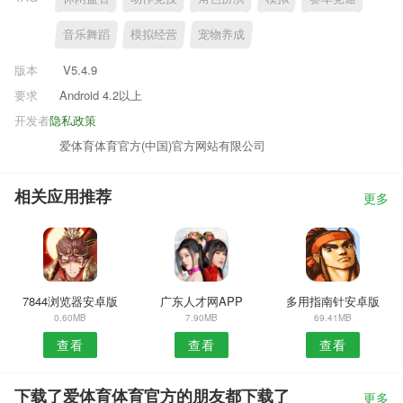
音乐舞蹈
模拟经营
宠物养成
版本
V5.4.9
要求
Android 4.2以上
开发者
隐私政策
爱体育体育官方(中国)官方网站有限公司
相关应用推荐
更多
7844浏览器安卓版
广东人才网APP
多用指南针安卓版
0.60MB
7.90MB
69.41MB
查看
查看
查看
下载了爱体育体育官方的朋友都下载了
更多