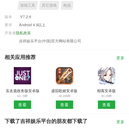
游戏工具
其它游戏
枪战
版本
V7.2.6
要求
Android 4.9以上
开发者
隐私政策
吉祥娱乐平台(中国)官方网站有限公司
相关应用推荐
更多
实名盾政务版安卓版
虚拟歌姬安卓版
相寓安卓版
63.1MB
48.28MB
80.5MB
查看
查看
查看
下载了吉祥娱乐平台的朋友都下载了
更多