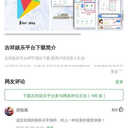
吉祥娱乐平台下载简介
吉祥娱乐平台
APP,现在下载,新用户还送新人礼包.
吉祥娱乐平台是一款包含了许多街机模式的棋牌游戏，这里拥有海量真实
更多
的玩家，可以让您享受到极速的匹配，并且这里还内置了各种语音聊天系
统，能够让你实时的享受到不同的互动，个别了各种枯燥乏味的单调比
网友评论
更多
拼，让你更好的享受到不同风采的赛事竞技。
吉祥娱乐平台软件特色
下载吉祥娱乐平台参与网友评论互动 ( 190 条 )
1,【官方发布】
洪悦燕
822
2,【编程微课】为初学者专门打造的游戏式学习课程,随时随地,想学就学,
0基础也能轻松入门;
这款游戏的画风非常独特，给人一种全新的视觉体验！
3,更有APP限时专享优惠！！
2026-08-09 16:33
推荐