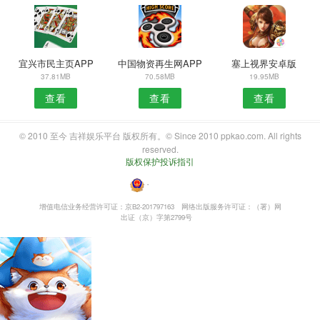
宜兴市民主页APP
中国物资再生网APP
塞上视界安卓版
37.81MB
70.58MB
19.95MB
查看
查看
查看
© 2010 至今 吉祥娱乐平台 版权所有。© Since 2010 ppkao.com. All rights
reserved.
版权保护投诉指引
・
增值电信业务经营许可证：京B2-201797163
网络出版服务许可证：（署）网
出证（京）字第2799号