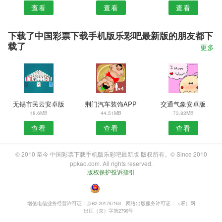
查看
查看
查看
下载了中国彩票下载手机版乐彩吧最新版的朋友都下
载了
更多
无锡市民云安卓版
荆门汽车装饰APP
交通气象安卓版
18.6MB
44.51MB
73.82MB
查看
查看
查看
© 2010 至今 中国彩票下载手机版乐彩吧最新版 版权所有。© Since 2010
ppkao.com. All rights reserved.
版权保护投诉指引
・
增值电信业务经营许可证：京B2-201797163
网络出版服务许可证：（署）网
出证（京）字第2799号