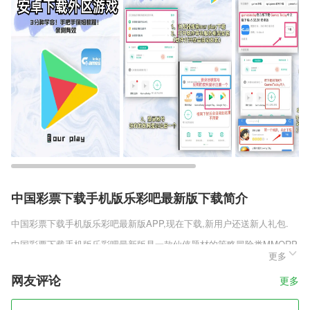
中国彩票下载手机版乐彩吧最新版下载简介
中国彩票下载手机版乐彩吧最新版
APP,现在下载,新用户还送新人礼包.
中国彩票下载手机版乐彩吧最新版是一款仙侠题材的策略冒险类MMORP
更多
G手游，游戏拥有3D高清画面，炫丽的造型设计，不同的场景不同的剧
情，控制角色自由移动，御界手游官网正式版v0.4.45结合真实物理计算
网友评论
更多
击飞、连击，以及位移技能，带你一秒穿越时空，回归三界，领略超燃东
方古韵，喜欢这款游戏就快来趣趣手游网下载吧。