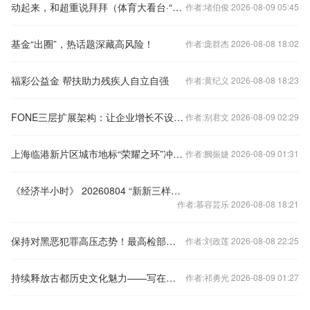
动起来，和超重说拜拜（体育大看台·“六一”特别策划）
作者:堵伯俊 2026-08-09 05:45
基金“出圈”，热话题深藏高风险！
作者:庞群杰 2026-08-08 18:02
福彩公益金 帮扶助力残疾人自立自强
作者:黄纪义 2026-08-08 18:23
FONE三层扩展架构：让企业增长不设限，管理升级更丝滑
作者:别君文 2026-08-09 02:29
上海临港新片区城市地标“荣耀之环”冲刺收尾
作者:阙振婕 2026-08-09 01:31
《经济半小时》 20260804 “新新三样”向新向优聚动能：创新药出海开新局
作者:慕容芸乐 2026-08-08 18:21
保持对黑恶犯罪高压态势！最高检部署开展深化扫黑除恶专项斗争
作者:刘政莲 2026-08-08 22:25
持续释放古都历史文化魅力——写在北京中轴线申遗成功两周年之际
作者:祁勇光 2026-08-09 01:27