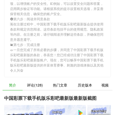
项，以增强账户的安全性。💵例如，可以设置安全问题和答案，
启用两步验证等功能。请根据系统的提示设置相关选项，并妥善
保管相关信息，确保您的账户安全。
🌚第六步：阅读并同意条款
🈶在注册过程中，
中国彩票下载手机版乐彩吧最新版
会提供使用
条款和规定供您阅读。这些条款包括平台的使用规范、隐私政策
等内容。在注册之前，请仔细阅读并理解这些条款，并确保您同
意并愿意遵守。
🐌第七步：完成注册
🥗一旦您完成了所有必要的步骤，并同意了
中国彩票下载手机版
乐彩吧最新版
的条款，恭喜您！您已经成功注册了中国彩票下载
手机版乐彩吧最新版账户。现在，您可以畅享
中国彩票下载手机
版乐彩吧最新版
提供的丰富体育赛事、刺激的游戏体验以及其他
令人兴奋
简介
评论(128)
热门文章
历史版本
视频
中国彩票下载手机版乐彩吧最新版最新版截图