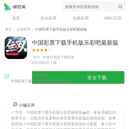
首页
安卓应用
电脑应用
MAC应用
资讯
专题
设计奖
创意应用
首页
>
应用软件
>
中国彩票下载手机版乐彩吧最新版
问答
中国彩票下载手机版乐彩吧最新版
官方
年满12周岁
下载安装
次下载
6351985
需优先下载
安全下载
中国彩票下载手机版乐彩吧最新版安装
小编点评
🦴导语：
中国彩票下载手机版乐彩吧最新版
🐳是一家备受瞩目的
体育平台，🕢提供丰富多样的体育赛事和刺激的游戏体验。如果
您想加入
中国彩票下载手机版乐彩吧最新版
的大家庭，参与其中