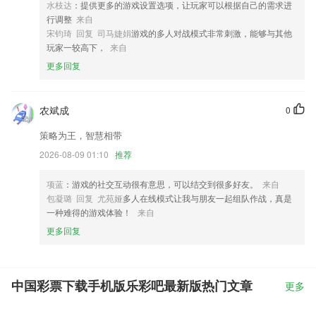
水枝达
：提供更多的游戏设置选项，让玩家可以根据自己的需求进
行调整
来自
宋钧琦 回复 司马婕娟
游戏的多人对战模式非常刺激，能够与其他
玩家一较高下，
来自
更多回复
农斌成
0
策略为王，智慧相带
2026-08-09 01:10
推荐
项蓝
：游戏的社交互动很有意思，可以结交到很多好友。
来自
包凝璐 回复 尤苑娅
多人在线模式让我与朋友一起组队作战，真是
一种难得的游戏体验！
来自
更多回复
中国彩票下载手机版乐彩吧最新版热门文章
更多