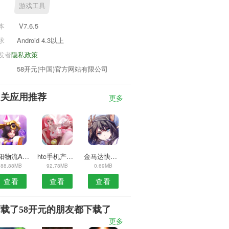
游戏工具
本
V7.6.5
求
Android 4.3以上
发者
隐私政策
58开元(中国)官方网站有限公司
相关应用推荐
更多
骄阳物流APP
htc手机产地查询
金马达快修师傅端APP
88.88MB
92.78MB
0.69MB
查看
查看
查看
载了58开元的朋友都下载了
更多