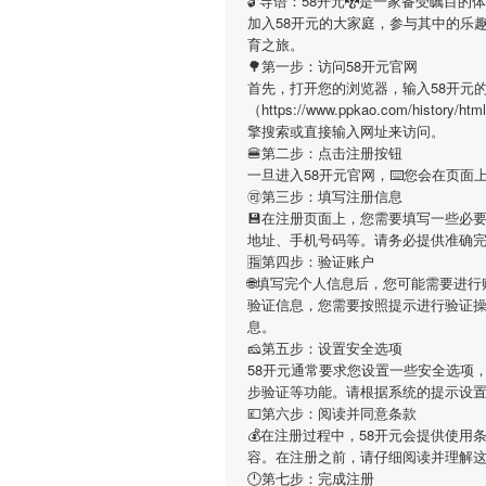
🔓导语：
58开元
🐉是一家备受瞩目的
加入
58开元
的大家庭，参与其中的乐
育之旅。
🌳第一步：访问58开元官网
首先，打开您的浏览器，输入
58开元
（https://www.ppkao.com/history
擎搜索或直接输入网址来访问。
🍔第二步：点击注册按钮
一旦进入
58开元
官网，⌨️您会在页面
🉑第三步：填写注册信息
💾在注册页面上，您需要填写一些必
地址、手机号码等。请务必提供准确
🈯第四步：验证账户
🌐填写完个人信息后，您可能需要进行
验证信息，您需要按照提示进行验证
息。
🧀第五步：设置安全选项
58开元
通常要求您设置一些安全选项，
步验证等功能。请根据系统的提示设
💷第六步：阅读并同意条款
💰在注册过程中，
58开元
会提供使用
容。在注册之前，请仔细阅读并理解
🕛第七步：完成注册