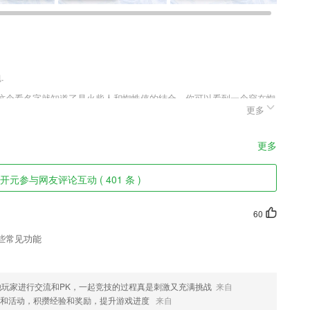
.
，这个看名字就知道了是火柴人和蜘蛛侠的结合，你可以看到一个穿在蜘
更多
要控制这火柴人去保护城市，只要城市中遇到了什么危险你就要立刻出
。
更多
单
开元参与网友评论互动 ( 401 条 )
下消费
60
265学生们学习的课程知识能应用在职场
些常见功能
你不同的快乐学习
台词任意切
玩家进行交流和PK，一起竞技的过程真是刺激又充满挑战
来自
务和活动，积攒经验和奖励，提升游戏进度
来自