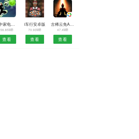
汉中家电网APP
i车行安卓版
古稀云免APP
56.85MB
70.93MB
47.4MB
查看
查看
查看