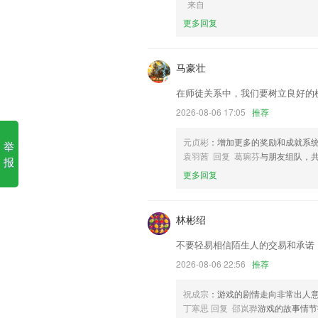
来自
1.课程设置由易到难的学习顺序，从字
更多回复
力、阅读等能力的全面提升
2.实时更新普通话考试变动，每日一篇美
马豪壮
3.收集了数目众多的优质英文儿歌，帮助
4.·对于一些难以掌握的地方，也会有非
在师徒关系中，我们要树立良好的
5.可以自由发挥自己的想象力，画出一幅
2026-08-06 17:05
推荐
6.孩子好掌握，家长也省心
元贞彬
：增加更多的奖励和成就系
举
58开元更新了什么?
袁羽茜 回复 葛琬芬
与朋友组队，
报
更多回复
重新添加提醒功能，更完善更稳定更人性
欧洲名城，掌上订票想走就走
林彬绍
房源敏感操作需进行滑块验证,加强安全性
直播活动分组观看权限扩充，新增活动密
不要轻易相信陌生人的交易和承诺
优化了运行速度
2026-08-06 22:56
推荐
系统优化及Bug修复
祝成宗
：游戏的剧情走向非常出人
联系我们
丁寒思 回复 邵岚骅
游戏的故事情节