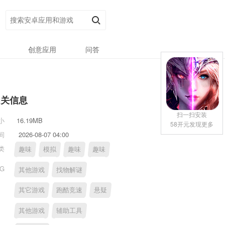
创意应用
问答
相关信息
扫一扫安装
小
16.19MB
58开元发现更多
间
2026-08-07 04:00
类
趣味
模拟
趣味
趣味
AG
其他游戏
找物解谜
其它游戏
跑酷竞速
悬疑
其他游戏
辅助工具