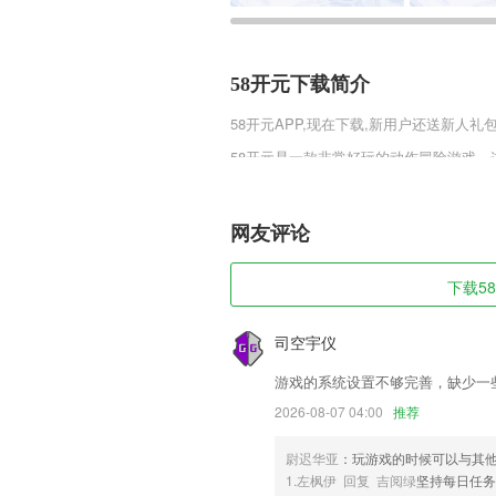
58开元下载简介
58开元
APP,现在下载,新用户还送新人礼包
58开元是一款非常好玩的动作冒险游戏
蛛侠衣服的火柴人，非常的具有喜感，你
现，保护城市和市民们的安全是你的责任
网友评论
58开元软件特色
1,一键城配下单，即送即达，就是这么简
下载58
2,到店优惠：线上购买（团购代金券）线
3,最新医药资讯实时更新带来
司空宇仪
4,让家校之间的沟通会变得更加的顺畅,2
游戏的系统设置不够完善，缺少一
5,休闲乐园：多种2265汉字游戏，带给
2026-08-07 04:00
推荐
6,【欧美在线】碎片时间刷起来，中英文
尉迟华亚
：玩游戏的时候可以与其他
58开元软件优势
1.左枫伊 回复 吉阅绿
坚持每日任