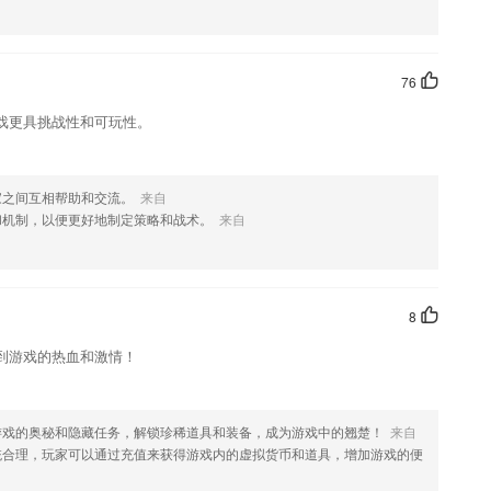
款软件，您可以到应用商店进行打分评论，说出您的使用经历，以帮助我
76
戏更具挑战性和可玩性。
家之间互相帮助和交流。
来自
和机制，以便更好地制定策略和战术。
来自
8
到游戏的热血和激情！
游戏的奥秘和隐藏任务，解锁珍稀道具和装备，成为游戏中的翘楚！
来自
统合理，玩家可以通过充值来获得游戏内的虚拟货币和道具，增加游戏的便