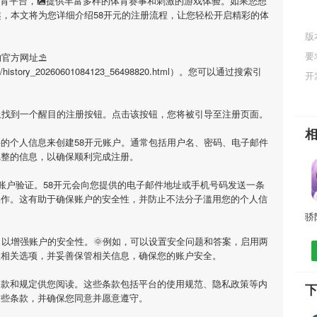
体育平台，🎑提供丰富多样的体育赛事和刺激的游戏体验。如果您想
趣，本文将为您详细介绍
58开元
的注册流程，让您轻松开启精彩的体
版
要
的官方网址⛱
/html/history_20260601084123_56498820.html）。您可以通过搜索引
开
上找到一个醒目的注册按钮。点击该按钮，您将被引导至注册页面。
要的个人信息来创建
58开元
账户。通常包括用户名、密码、电子邮件
完整的信息，以确保顺利完成注册。
账户验证。
58开元
会向您提供的电子邮件地址或手机号码发送一条
操作。这有助于确保账户的安全性，并防止不法分子滥用您的个人信
以增强账户的安全性。🌞例如，可以设置安全问题和答案，启用两
置相关选项，并妥善保管相关信息，确保您的账户安全。
条款和规定供您阅读。这些条款包括平台的使用规范、隐私政策等内
下
这些条款，并确保您同意并愿意遵守。