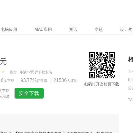
电脑应用
MAC应用
资讯
专题
设计奖
开元
大
官方
年满12周岁
下载安装
时
46
次下载
93.77%
好评率
21586
人评论
扫码打开当前页下载
分
先下载
安全下载
开元安装
T