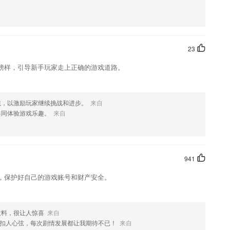
母、单词、短语再到句子的学习，循序渐进，从而带动口语、语法、听
文欣赏，让你时刻关注普考动态；
宝宝能够更好的学习英语。
23
常详细的知识解读
榜样，引导新手玩家走上正确的游戏道路。
属于自己的的作品。
统，以激励玩家继续挑战和进步。
来自
共同体验游戏乐趣。
来自
化。
941
码白名单F码观看！~
，保护好自己的游戏账号和财产安全。
意料，很让人惊喜
来自
扣人心弦，每次剧情发展都让我期待不已！
来自