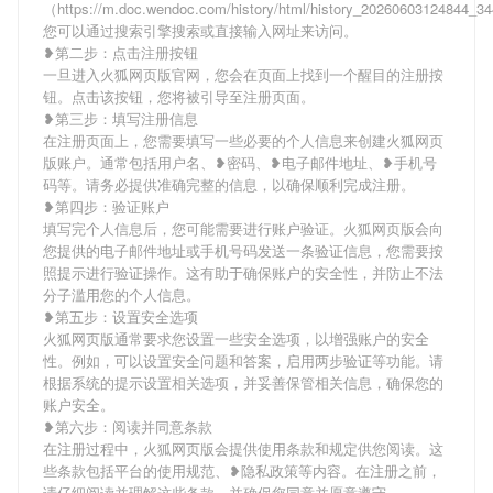
（https://m.doc.wendoc.com/history/html/history_20260603124844_
您可以通过搜索引擎搜索或直接输入网址来访问。
❥第二步：点击注册按钮
一旦进入火狐网页版官网，您会在页面上找到一个醒目的注册按
钮。点击该按钮，您将被引导至注册页面。
❥第三步：填写注册信息
在注册页面上，您需要填写一些必要的个人信息来创建火狐网页
版账户。通常包括用户名、❥密码、❥电子邮件地址、❥手机号
码等。请务必提供准确完整的信息，以确保顺利完成注册。
❥第四步：验证账户
填写完个人信息后，您可能需要进行账户验证。火狐网页版会向
您提供的电子邮件地址或手机号码发送一条验证信息，您需要按
照提示进行验证操作。这有助于确保账户的安全性，并防止不法
分子滥用您的个人信息。
❥第五步：设置安全选项
火狐网页版通常要求您设置一些安全选项，以增强账户的安全
性。例如，可以设置安全问题和答案，启用两步验证等功能。请
根据系统的提示设置相关选项，并妥善保管相关信息，确保您的
账户安全。
❥第六步：阅读并同意条款
在注册过程中，火狐网页版会提供使用条款和规定供您阅读。这
些条款包括平台的使用规范、❥隐私政策等内容。在注册之前，
请仔细阅读并理解这些条款，并确保您同意并愿意遵守。