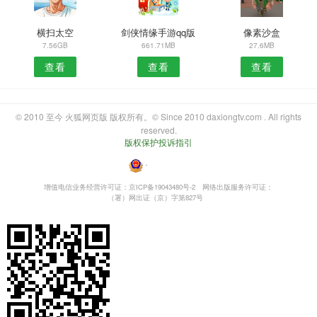
横扫太空
剑侠情缘手游qq版
像素沙盒
7.56GB
661.71MB
27.6MB
查看
查看
查看
© 2010 至今 火狐网页版 版权所有。© Since 2010 daxiongtv.com . All rights
reserved.
版权保护投诉指引
・
增值电信业务经营许可证：京ICP备19043480号-2
网络出版服务许可证：
（署）网出证（京）字第827号