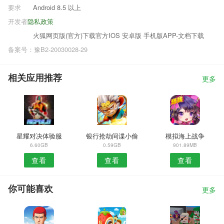
要求
Android 8.5 以上
开发者
隐私政策
火狐网页版(官方)下载官方IOS 安卓版 手机版APP-文档下载
备案号：豫B2-20030028-29
相关应用推荐
更多
星耀对决体验服
银行抢劫间谍小偷
模拟海上战争
6.60GB
0.59GB
901.89MB
查看
查看
查看
你可能喜欢
更多