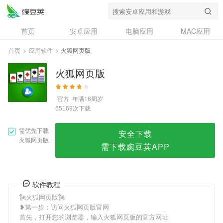
火狐网页版
首页
安卓应用
电脑应用
MAC应用
资讯
专题
设计奖
创意应用
首页
>
应用软件
>
火狐网页版
问答
火狐网页版
官方
年满16周岁
次下载
65169
需优先下载
安全下载
火狐网页版
需下载豌豆荚APP
软件教程
🗽火狐网页版🗽
❥第一步：访问火狐网页版官网
首先，打开您的浏览器，输入火狐网页版的官方网址