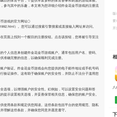
受瞩目的体育平台，🏺提供丰富多样的体育赛事和刺激的游戏体验。
庭，参与其中的乐趣，本文将为您详细介绍
炸金花金币游戏
的注册流
版
要
金币游戏
的官方网址🌕
aoan/33121992.html）。您可以通过搜索引擎搜索或直接输入网址来访问。
开
会在页面上找到一个醒目的注册按钮。点击该按钮，您将被引导至注
要的个人信息来创建
炸金花金币游戏
账户。通常包括用户名、密码、
提供准确完整的信息，以确保顺利完成注册。
行账户验证。
炸金花金币游戏
会向您提供的电子邮件地址或手机号码
进行验证操作。这有助于确保账户的安全性，并防止不法分子滥用您
全选项，以增强账户的安全性。💷例如，可以设置安全问题和答
统的提示设置相关选项，并妥善保管相关信息，确保您的账户安全。
提供使用条款和规定供您阅读。这些条款包括平台的使用规范、隐私
读并理解这些条款，并确保您同意并愿意遵守。