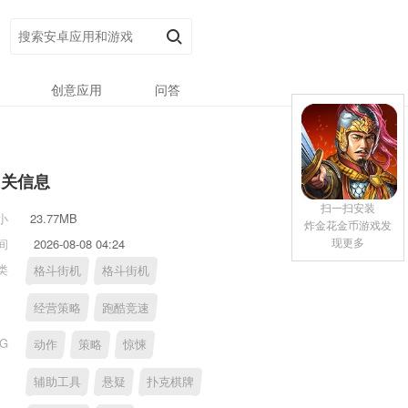
创意应用
问答
相关信息
扫一扫安装
小
23.77MB
炸金花金币游戏发
现更多
间
2026-08-08 04:24
类
格斗街机
格斗街机
经营策略
跑酷竞速
AG
动作
策略
惊悚
辅助工具
悬疑
扑克棋牌