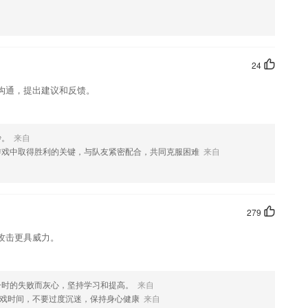
利。
给教练付费，教练不敢吃拿卡要。
转所有便捷功能
24
大家提供请假的审批，提供信息的了解
沟通，提出建议和反馈。
频进行默写，个性化定制私人学习内容。
妙。
来自
游戏中取得胜利的关键，与队友紧密配合，共同克服困难
来自
款软件，您可以到应用商店进行打分评论，说出您的使用经历，以帮助
279
攻击更具威力。
列表选择视频快速跳转；
一时的失败而灰心，坚持学习和提高。
来自
戏时间，不要过度沉迷，保持身心健康
来自