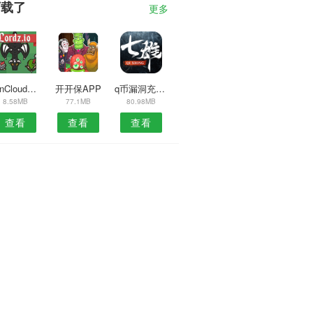
下载了
更多
ownCloud安卓版
开开保APP
q币漏洞充值器
8.58MB
77.1MB
80.98MB
查看
查看
查看