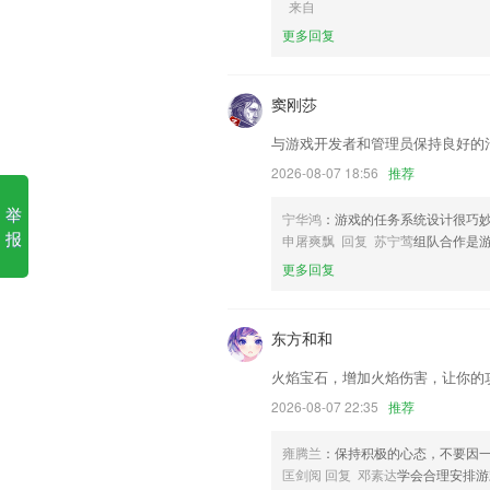
来自
更多回复
1.」热门岗位，覆盖全行业高薪职位好福
2.先约后学，学车后评价教练员；评价后
窦刚莎
3.“使用帮助”详细说，答疑解惑，带您玩
4.2，还可以随时的进行线上的请假，为
与游戏开发者和管理员保持良好的
5.反馈上传，实现资源共享。
2026-08-07 18:56
推荐
6.支撑用户自主上传内容并转化为智能音
举
宁华鸿
：游戏的任务系统设计很巧
炸金花金币游戏更新了什么?
报
申屠爽飘 回复 苏宁莺
组队合作是
更多回复
以上就是百家家乐的介绍，如果您喜欢这
我们更好的对产品进行优化修改。
登录 增加网络状态判断
东方和和
满足您对多图片处理的各类需求。
火焰宝石，增加火焰伤害，让你的
播放器优化，动画播放中可以从视频选择
2026-08-07 22:35
推荐
提高软件优化度
雍腾兰
：保持积极的心态，不要因
个人中心新增用户指南
匡剑阅 回复 邓素达
学会合理安排游