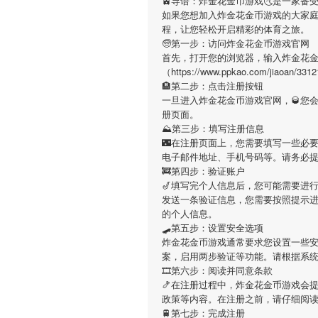
🚊导语：
炸金花金币游戏
🌜是一家备
如果您想加入
炸金花金币游戏
的大家
程，让您轻松开启精彩的体育之旅。
🧓第一步：访问炸金花金币游戏官网
首先，打开您的浏览器，输入
炸金花
（https://www.ppkao.com/ji
🏨第二步：点击注册按钮
一旦进入
炸金花金币游戏
官网，🥃您
册页面。
⛰第三步：填写注册信息
🌃在注册页面上，您需要填写一些必
电子邮件地址、手机号码等。请务必
🚒第四步：验证账户
🎷填写完个人信息后，您可能需要进
发送一条验证信息，您需要按照提示
的个人信息。
🛹第五步：设置安全选项
炸金花金币游戏
通常要求您设置一些安
案，启用两步验证等功能。请根据系
🎞第六步：阅读并同意条款
🍤在注册过程中，
炸金花金币游戏
会
政策等内容。在注册之前，请仔细阅
🚆第七步：完成注册