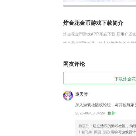
炸金花金币游戏下载简介
炸金花金币游戏
APP,现在下载,新用户还
炸金花金币游戏是一款十分复古的传奇题
主机级画质，惟妙惟肖的人物形象，装备
的情谊，热血刺激的战斗一触即发，一起并肩
万不要错过!
网友评论
炸金花金币游戏软件特色
下载炸金花金
1,具有餐厅服务窗口，各种菜谱信息全部
2,【OA信息】:支持图片、表情、文字的
惠天骅
3,页面精致，利益秒懂，5秒制作，一键
加入游戏社区或论坛，与其他玩家
4,GOKOLS就像是品牌和KOL的“淘宝”。
2026-08-08 04:24
推荐
5,研发核心物理设计对身体零伤害，采用
赖震胜
：建立活跃的游戏社区，为
6,新型的内容展现形式来了，会讲创新的“
1.包飞婉 回复 满政晨
学习游戏设
炸金花金币游戏软件优势