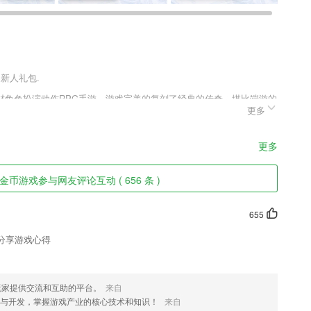
送新人礼包.
材角色扮演动作RPG手游，游戏完美的复刻了经典的传奇，堪比端游的
更多
全靠爆的设定模式，让你体验刀刀999的无限快感，皇城争霸在线兄弟
作战，共同进退，喜欢祖玛龙途正式版v1.0.0.1这款游戏的玩家千
更多
币游戏参与网友评论互动 ( 656 条 )
展示在平台里，用户能够快速的进行使用；
发送;收到固定群内好友的信息
655
发送，沟通签单无障碍
分享游戏心得
进口食品级硅胶，佩戴舒适
玩家提供交流和互助的平台。
来自
图片+音频”形式
计与开发，掌握游戏产业的核心技术和知识！
来自