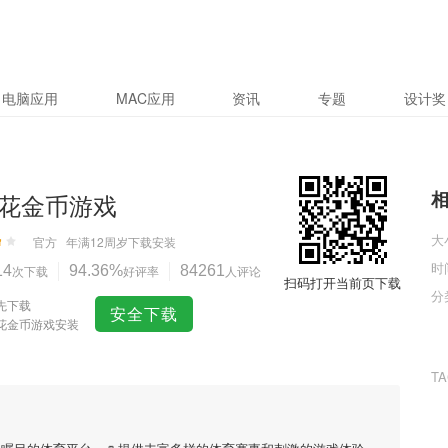
电脑应用
MAC应用
资讯
专题
设计奖
花金币游戏
大
官方
年满12周岁
下载安装
时
14
次下载
94.36%
好评率
84261
人评论
扫码打开当前页下载
分
先下载
安全下载
花金币游戏安装
T