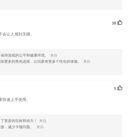
喜欢这款软件，您可以到应用商店进行打分评论，说出您的使用经历，
38
不会让人感到无聊。
，保持游戏的公平和健康环境。
来自
增加更多的角色选择，让玩家有更多个性化的体验。
来自
5
家快速上手使用。
有了更多的目标和动力！
来自
连接，减少卡顿问题。
来自