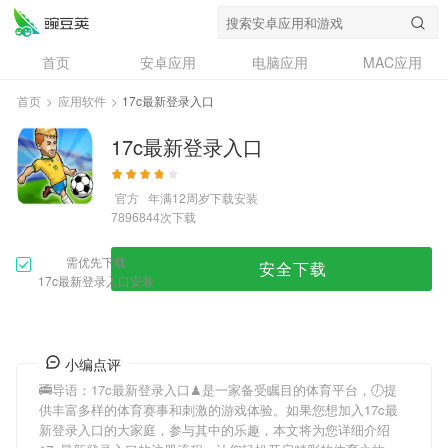
首页
安卓应用
电脑应用
MAC应用
资讯
专题
设计奖
创意应用
首页
>
应用软件
>
17c最新登录入口
问答
17c最新登录入口
官方
年满12周岁
下载安装
次下载
7896844
需优先下载
安全下载
17c最新登录入口安装
小编点评
🚎导语：
17c最新登录入口
♟是一家备受瞩目的体育平台，🕖提
供丰富多样的体育赛事和刺激的游戏体验。如果您想加入
17c最
新登录入口
的大家庭，参与其中的乐趣，本文将为您详细介绍