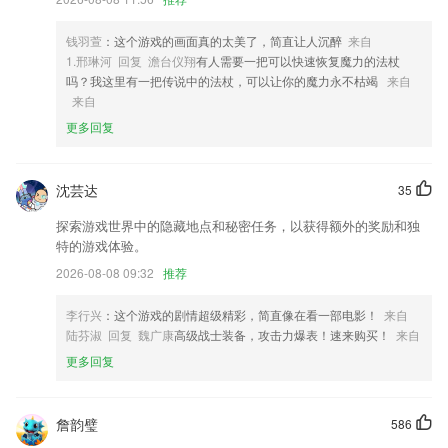
4,传统国学与互联网碰撞，擦除智慧的火花。
5,闲暇浏览孩子班级快照，班级视频
钱羽萱
：这个游戏的画面真的太美了，简直让人沉醉
来自
6,多家门店同时在线,管理一手掌握
1.邢琳河 回复 澹台仪翔
有人需要一把可以快速恢复魔力的法杖
吗？我这里有一把传说中的法杖，可以让你的魔力永不枯竭
来自
17c最新登录入口软件优势
来自
1.·让每一个有梦想的孩子都能够寻觅到良师益友，最终助力每一位学子
更多回复
考取理想的学府。
2.主讲老师+辅导老师，全程关注孩子动态
沈芸达
35
3.聚焦销售技能认知，业绩提升指日可待
探索游戏世界中的隐藏地点和秘密任务，以获得额外的奖励和独
4.语数外，作业全解答
特的游戏体验。
5.综合学习的心得来解决各个层面的学习中的问题
2026-08-08 09:32
推荐
6.这里押题都是非常的精准，每次学习都可以得到更多的内容，进步看得
李行兴
：这个游戏的剧情超级精彩，简直像在看一部电影！
来自
见。
陆芬淑 回复 魏广康
高级战士装备，攻击力爆表！速来购买！
来自
17c最新登录入口更新了什么?
更多回复
行程路书优化，分享行程享好礼！
【临停缴费】APP直接缴纳临停费用；
詹韵璧
586
支持图片作为表情分享