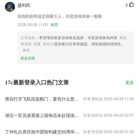
盛利民
2
游戏的剧情设定很吸引人，但是游戏体验一般般
2026-08-08 11:00
推荐
公羊友松
：希望增加更多游戏角色选择，丰富游戏角色种类
来自
寿浩岚 回复 孙兴兰
提供每日任务和挑战，增加游戏的持续性。
来自
更多回复
17c最新登录入口热门文章
更多
擅自打开飞机应急舱门，要负什么责任？（新闻看法）
作者:黄松纨 2026-08-08 11:56
湖北一官员凌晨接上级电话未赴现场在家睡觉 被免职
作者:柏松绿 2026-08-08 02:37
丁仲礼出席庆祝中国智利建交50周年招待会
作者:韦灵朗 2026-08-08 01:40