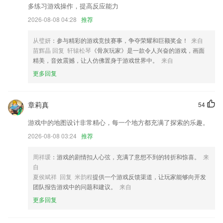
多练习游戏操作，提高反应能力
企业部门结构更灵活，支持多重方式添加员工
2026-08-08 04:28
推荐
单据历史多列数据查询优化；
从璧妍
：参与精彩的游戏竞技赛事，争夺荣耀和巨额奖金！
来自
以上就是百家家乐app的介绍，如果您喜欢这款软件，您可以到应用商店
苗辉晶 回复 轩辕松琴
《骨灰玩家》是一款令人兴奋的游戏，画面
进行打分评论，说出您的使用经历，以帮助我们更好的对产品进行优化修
精美，音效震撼，让人仿佛置身于游戏世界中。
来自
改。
更多回复
联系我们
以上就是17c最新登录入口的介绍，如果您喜欢这款软件，您可以到应用
商店进行打分评论，说出您的使用经历，以帮助我们更好的对产品进行优
章莉真
54
化修改。
游戏中的地图设计非常精心，每一个地方都充满了探索的乐趣。
2026-08-08 03:24
推荐
周祥瑗
：游戏的剧情扣人心弦，充满了意想不到的转折和惊喜。
来
自
夏侯斌祥 回复 米韵程
提供一个游戏反馈渠道，让玩家能够向开发
团队报告游戏中的问题和建议。
来自
更多回复