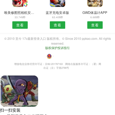
唯美修图照相机安卓版
蓝牙充电安卓版
GWD体温计APP
33.74MB
63.40MB
6.68MB
查看
查看
查看
© 2010 至今 17c最新登录入口 版权所有。© Since 2010 ppkao.com. All rights
reserved.
版权保护投诉指引
・
增值电信业务经营许可证：京B2-201797163
网络出版服务许可证：（署）网
出证（京）字第2799号
扫一扫安装