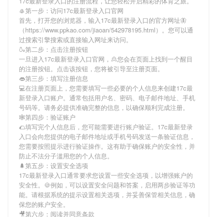
17c最新登录入口
的注册流程，让您轻松开启精彩的体育之旅。
🥌第一步：访问17c最新登录入口官网
首先，打开您的浏览器，输入
17c最新登录入口
的官方网址🦋
（https://www.ppkao.com/jiaoan/542978195.html）。您可以通
过搜索引擎搜索或直接输入网址来访问。
🍶第二步：点击注册按钮
一旦进入
17c最新登录入口
官网，🙎您会在页面上找到一个醒目
的注册按钮。点击该按钮，您将被引导至注册页面。
👄第三步：填写注册信息
💻在注册页面上，您需要填写一些必要的个人信息来创建
17c最
新登录入口
账户。通常包括用户名、密码、电子邮件地址、手机
号码等。请务必提供准确完整的信息，以确保顺利完成注册。
🕸第四步：验证账户
🌮填写完个人信息后，您可能需要进行账户验证。
17c最新登录
入口
会向您提供的电子邮件地址或手机号码发送一条验证信息，
您需要按照提示进行验证操作。这有助于确保账户的安全性，并
防止不法分子滥用您的个人信息。
🌲第五步：设置安全选项
17c最新登录入口
通常要求您设置一些安全选项，以增强账户的
安全性。🍪例如，可以设置安全问题和答案，启用两步验证等功
能。请根据系统的提示设置相关选项，并妥善保管相关信息，确
保您的账户安全。
🎥第六步：阅读并同意条款