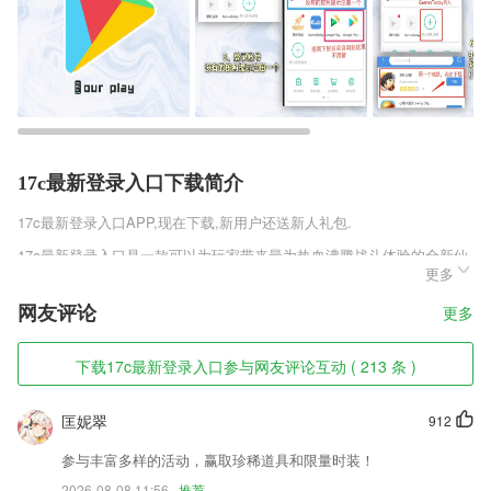
17c最新登录入口下载简介
17c最新登录入口
APP,现在下载,新用户还送新人礼包.
17c最新登录入口是一款可以为玩家带来最为热血沸腾战斗体验的全新仙
更多
侠类角色扮演手机游戏，你将在游戏中自由的选择不同的角色，为了心中
的理念不断的战斗。多角色的选择为玩家带来了更多的战斗体验，丰富的
网友评论
更多
技能设定加上酷炫华丽的填写更是让你体验前所未有的战斗热情。
17c最新登录入口软件特色
下载17c最新登录入口参与网友评论互动 ( 213 条 )
1,宝贝管理,随时随地管理商品;
匡妮翠
912
2,万名考生同时在线相互交流共同学习，给你不一样的课堂体验。
3,最便捷的资源下载平台，让你快速的获得各类所需资料
参与丰富多样的活动，赢取珍稀道具和限量时装！
2026-08-08 11:56
推荐