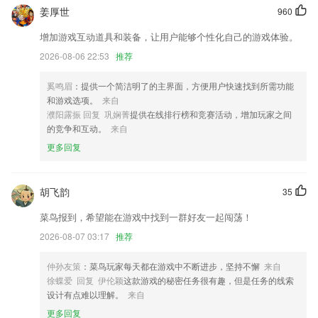
我们解决了一些问题，让app更好用
姜厚世
960
优化系统，提升体验
增加游戏互动道具和装备，让用户能够个性化自己的游戏体验。
新式的 MSwitch
2026-08-06 22:53
推荐
优化汽车票站点搜索；
奚鸣眉
：提供一个简洁明了的主界面，方便用户快速找到所需功能
联系我们
和游戏选项。
来自
以上就是axhd官网网址入口的介绍，如果您喜欢这款软件，您可以到应
濮阳露振 回复 巩娴菁
提供在线排行榜和竞赛活动，增加玩家之间
用商店进行打分评论，说出您的使用经历，以帮助我们更好的对产品进行
的竞争和互动。
来自
优化修改。
更多回复
胡飞韵
35
菜鸟报到，希望能在游戏中找到一群好友一起闯荡！
2026-08-07 03:17
推荐
仲孙友策
：菜鸟玩家每天都在游戏中不断进步，坚持不懈
来自
徐蝶爱 回复 伊伦颖
这款游戏的秘密任务很有趣，但是任务的线索
设计有点难以理解。
来自
更多回复