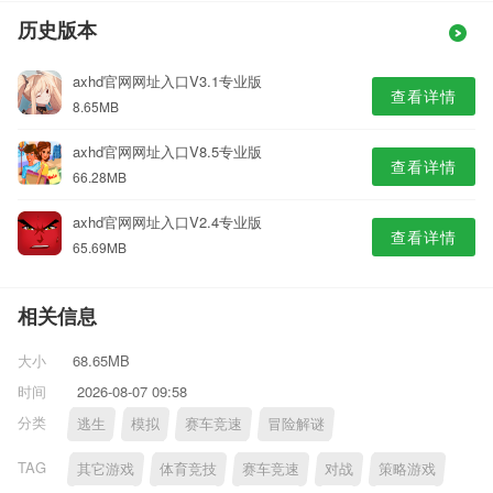
历史版本
axhd官网网址入口V3.1专业版
查看详情
8.65MB
axhd官网网址入口V8.5专业版
查看详情
66.28MB
axhd官网网址入口V2.4专业版
查看详情
65.69MB
相关信息
大小
68.65MB
时间
2026-08-07 09:58
分类
逃生
模拟
赛车竞速
冒险解谜
TAG
其它游戏
体育竞技
赛车竞速
对战
策略游戏