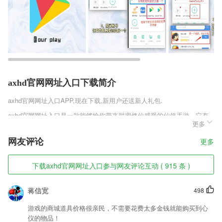
axhd官网网址入口下载简介
axhd官网网址入口
APP,现在下载,新用户还送新人礼包.
axhd官网网址入口是一款能够给你带来甜蜜修仙感受的仙侠手游。它有
更多
着十分甜美精致的画面场景，让你来到这个世界中就能感受到这个世界的
不同。游戏中不同的场景还有着与众不同的画面，让人倍感新奇;其中，
网友评论
更多
独特的社交模式还能给玩家带来不一样的体验，可以轻松的让你结识众多
异性玩家，开展甜蜜冒险。
下载axhd官网网址入口参与网友评论互动 ( 915 条 )
axhd官网网址入口软件特色
1,满足了用户随时随地在线清理手机的需求，大家可以来看看哦。
蒋信宽
498
2,国内首推家庭医生，一对一提供疾病、用药、营养、心理等健康服务，
游戏的商城道具价格很亲民，不需要花费太多金钱就能购买到心
免重复描述问题！
仪的物品！