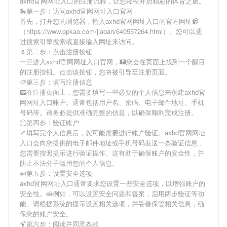
axhd官网网址入口
的注册流程，让您轻松开启精彩的体育之旅。
🎠第一步：访问axhd官网网址入口官网
首先，打开您的浏览器，输入
axhd官网网址入口
的官方网址📹
（https://www.ppkao.com/jiaoan/640557264.html）。您可以通
过搜索引擎搜索或直接输入网址来访问。
🌷第二步：点击注册按钮
一旦进入
axhd官网网址入口
官网，🏰您会在页面上找到一个醒目
的注册按钮。点击该按钮，您将被引导至注册页面。
🥔第三步：填写注册信息
📟在注册页面上，您需要填写一些必要的个人信息来创建
axhd官
网网址入口
账户。通常包括用户名、密码、电子邮件地址、手机
号码等。请务必提供准确完整的信息，以确保顺利完成注册。
🕕第四步：验证账户
🦴填写完个人信息后，您可能需要进行账户验证。
axhd官网网址
入口
会向您提供的电子邮件地址或手机号码发送一条验证信息，
您需要按照提示进行验证操作。这有助于确保账户的安全性，并
防止不法分子滥用您的个人信息。
🍛第五步：设置安全选项
axhd官网网址入口
通常要求您设置一些安全选项，以增强账户的
安全性。🍰例如，可以设置安全问题和答案，启用两步验证等功
能。请根据系统的提示设置相关选项，并妥善保管相关信息，确
保您的账户安全。
🍹第六步：阅读并同意条款