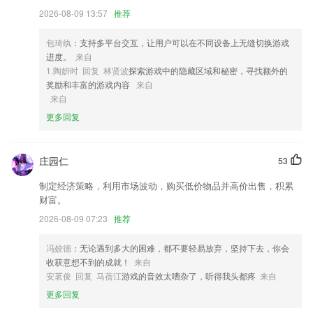
4,365体育官网入口是一款自由探索超大地图的热血仙侠对战手游。真实
2026-08-09 13:57
推荐
唯美的角色形象，华丽的时装自由切换，自行打造打造霸气英雄造型，多
样化的养成玩法，玩家可以不断提升自己的实力，让PK变得更加的震
撼，酣畅淋漓！
包琦纨
：支持多平台交互，让用户可以在不同设备上无缝切换游戏
进度。
来自
5,加盟成为车主、推荐身边车主成为司机并完成订单即可领取推荐奖励,
1.陶妍时 回复 林贤波
探索游戏中的隐藏区域和秘密，寻找额外的
奖金丰厚,玩法多样!
奖励和丰富的游戏内容
来自
6,大量的实际案例与动画相结合，让孩子更加容易的接收和了解；
来自
更多回复
扬州好运麻将下载软件优势
1.根据课程的目录，及时掌握学习的课程内容；
庄园仁
53
2.·在线观看英语教学视频，学习更加标准的英语
制定经济策略，利用市场波动，购买低价物品并高价出售，积累
3.作业布置，一对一批改。
财富。
4.】控制小车把小车倒入车库。
2026-08-09 07:23
推荐
5.身份认证、教育、身份认证快速准确，是智慧时代的瑰宝
冯姣德
：无论遇到多大的困难，都不要轻易放弃，坚持下去，你会
6.掌握最智能的学习方法，名师好课在线学，智能考试检测，帮助用户快
收获意想不到的成就！
来自
速学习英语。
安茗俊 回复 马蓓江
游戏的音效太嘈杂了，听得我头都疼
来自
扬州好运麻将下载更新了什么?
更多回复
新增远必省打车服务