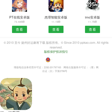
PT在线安卓版
杰理智能安卓版
imo安卓版
73.48MB
11.1MB
11.7MB
查看
查看
查看
© 2010 至今 扬州好运麻将下载 版权所有。© Since 2010 ppkao.com. All rights
reserved.
版权保护投诉指引
・
增值电信业务经营许可证：京B2-201797163
网络出版服务许可证：（署）网
出证（京）字第2799号