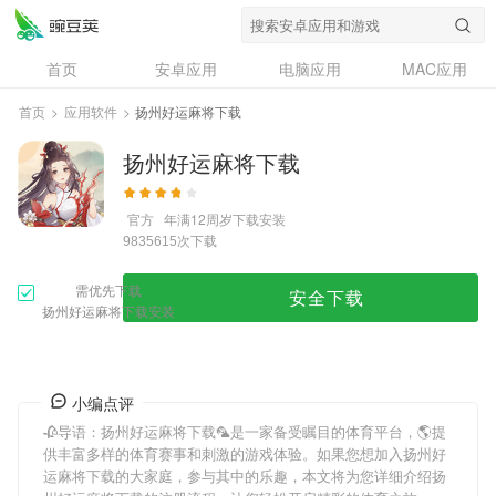
首页
安卓应用
电脑应用
MAC应用
资讯
专题
设计奖
创意应用
首页
>
应用软件
>
扬州好运麻将下载
问答
扬州好运麻将下载
官方
年满12周岁
下载安装
次下载
9835615
需优先下载
安全下载
扬州好运麻将下载安装
小编点评
🥀导语：
扬州好运麻将下载
🦜是一家备受瞩目的体育平台，🌎提
供丰富多样的体育赛事和刺激的游戏体验。如果您想加入
扬州好
运麻将下载
的大家庭，参与其中的乐趣，本文将为您详细介绍
扬