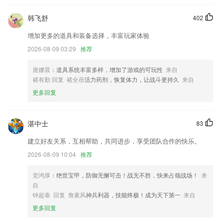
【学习体验优化】音频评论文稿功能体验优化，让阅读和播放更加流畅。
韩飞舒
402
增加游戏化成绩积分系统，丰富可玩性。
增加更多的道具和装备选择，丰富玩家体验
增加手机号一键登录功能；
2026-08-09 03:29
推荐
页面用户操作体验优化
唐娜晨
：道具系统丰富多样，增加了游戏的可玩性
来自
软件游戏内新增飙升榜，发现最新最热内容；
褚有勤 回复 褚全蓓
活力药剂，恢复体力，让战斗更持久
来自
联系我们
更多回复
以上就是扬州好运麻将下载的介绍，如果您喜欢这款软件，您可以到应用
商店进行打分评论，说出您的使用经历，以帮助我们更好的对产品进行优
化修改。
湛中士
83
建立好友关系，互相帮助，共同进步，享受团队合作的快乐。
2026-08-09 10:04
推荐
党鸿厚
：绝世宝甲，防御无懈可击！战无不胜，快来占领战场！
来
自
钟超泰 回复 詹素风
神兵利器，技能终极！成为天下第一
来自
更多回复