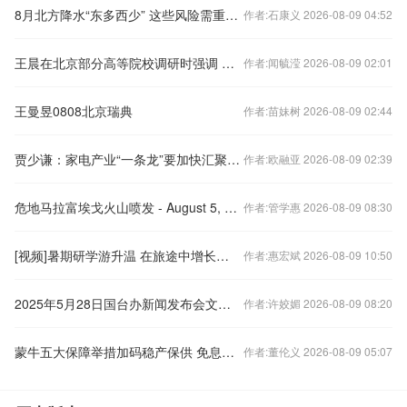
8月北方降水“东多西少” 这些风险需重点防范
作者:石康义 2026-08-09 04:52
王晨在北京部分高等院校调研时强调 以习近平法治思想为指导 推进涉外法治人才培养
作者:闻毓滢 2026-08-09 02:01
王曼昱0808北京瑞典
作者:苗妹树 2026-08-09 02:44
贾少谦：家电产业“一条龙”要加快汇聚青岛
作者:欧融亚 2026-08-09 02:39
危地马拉富埃戈火山喷发 - August 5, 2026
作者:管学惠 2026-08-09 08:30
[视频]暑期研学游升温 在旅途中增长知识
作者:惠宏斌 2026-08-09 10:50
2025年5月28日国台办新闻发布会文字实录
作者:许姣媚 2026-08-09 08:20
蒙牛五大保障举措加码稳产保供 免息资金再援牧场助运营
作者:董伦义 2026-08-09 05:07