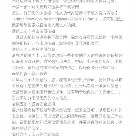
州好运麻将下载
的注册流程，让您轻松开启精彩的体育之旅。
🦈第一步：访问扬州好运麻将下载官网
首先，打开您的浏览器，输入
扬州好运麻将下载
的官方网址💈
（https://www.ppkao.com/jiaoan/77567317.html）。您可以通过
搜索引擎搜索或直接输入网址来访问。
🥡第二步：点击注册按钮
一旦进入
扬州好运麻将下载
官网，💾您会在页面上找到一个醒目
的注册按钮。点击该按钮，您将被引导至注册页面。
🐞第三步：填写注册信息
🌾在注册页面上，您需要填写一些必要的个人信息来创建
扬州好
运麻将下载
账户。通常包括用户名、密码、电子邮件地址、手机
号码等。请务必提供准确完整的信息，以确保顺利完成注册。
🚜第四步：验证账户
🥖填写完个人信息后，您可能需要进行账户验证。
扬州好运麻将
下载
会向您提供的电子邮件地址或手机号码发送一条验证信息，
您需要按照提示进行验证操作。这有助于确保账户的安全性，并
防止不法分子滥用您的个人信息。
🍎第五步：设置安全选项
扬州好运麻将下载
通常要求您设置一些安全选项，以增强账户的
安全性。🉑例如，可以设置安全问题和答案，启用两步验证等功
能。请根据系统的提示设置相关选项，并妥善保管相关信息，确
保您的账户安全。
🙅第六步：阅读并同意条款