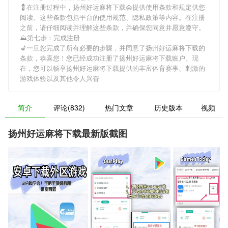
💈在注册过程中，
扬州好运麻将下载
会提供使用条款和规定供您
阅读。这些条款包括平台的使用规范、隐私政策等内容。在注册
之前，请仔细阅读并理解这些条款，并确保您同意并愿意遵守。
⛰第七步：完成注册
💺一旦您完成了所有必要的步骤，并同意了
扬州好运麻将下载
的
条款，恭喜您！您已经成功注册了扬州好运麻将下载账户。现
在，您可以畅享
扬州好运麻将下载
提供的丰富体育赛事、刺激的
游戏体验以及其他令人兴奋
简介
评论(832)
热门文章
历史版本
视频
扬州好运麻将下载最新版截图