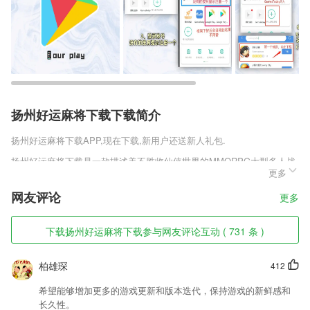
扬州好运麻将下载下载简介
扬州好运麻将下载
APP,现在下载,新用户还送新人礼包.
扬州好运麻将下载是一款描述美不胜收仙侠世界的MMORPG大型多人战
更多
斗上古仙侠手游。邪恶魔神从古老的封印中逐渐苏醒，面对老一辈的封印
者都已廉颇老矣尚能饭否，在这危急关头，需要有更多的人站出来阻止灾
网友评论
更多
难的发生。喜欢这类游戏的小伙伴赶快下载体验吧。
扬州好运麻将下载软件特色
下载扬州好运麻将下载参与网友评论互动 ( 731 条 )
1,优化市场应用下载速度。
柏雄琛
412
2,在各种场合成为一颗耀眼的明星；
3,【你就是贴纸】
希望能够增加更多的游戏更新和版本迭代，保持游戏的新鲜感和
长久性。