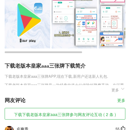
下载老版本皇家aaa三张牌下载简介
下载老版本皇家aaa三张牌
APP,现在下载,新用户还送新人礼包.
下载老版本皇家aaa三张牌是一款经典的道士仙侠除妖降魔手游，在沉重
更多
的黑暗墓地中，至尊的尸王即将出世，更有各种恐怖的行尸危害着世界，
强大恐怖的旱魃再次复苏，你将成为一名强大的道士，和万千师兄弟一同
网友评论
更多
下山降鬼，为了维护天地间的平衡而战，游戏中有着很多新奇的玩法等你
来体验，感受非同一般的战斗乐趣。
下载下载老版本皇家aaa三张牌参与网友评论互动 ( 2 条 )
下载老版本皇家aaa三张牌软件特色
1,【实用】支持多种离线词典和发音，有网没网照样查。2265软件内点按
卓爽秀
55