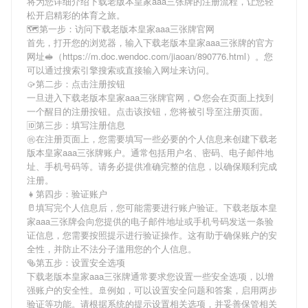
将为您详细介绍
下载老版本皇家aaa三张牌
的注册流程，让您轻
松开启精彩的体育之旅。
🗺第一步：访问下载老版本皇家aaa三张牌官网
首先，打开您的浏览器，输入
下载老版本皇家aaa三张牌
的官方
网址🥪（https://m.doc.wendoc.com/jiaoan/890776.html）。您
可以通过搜索引擎搜索或直接输入网址来访问。
🥠第二步：点击注册按钮
一旦进入
下载老版本皇家aaa三张牌
官网，🌻您会在页面上找到
一个醒目的注册按钮。点击该按钮，您将被引导至注册页面。
🆔第三步：填写注册信息
㊗在注册页面上，您需要填写一些必要的个人信息来创建
下载老
版本皇家aaa三张牌
账户。通常包括用户名、密码、电子邮件地
址、手机号码等。请务必提供准确完整的信息，以确保顺利完成
注册。
👧第四步：验证账户
🥛填写完个人信息后，您可能需要进行账户验证。
下载老版本皇
家aaa三张牌
会向您提供的电子邮件地址或手机号码发送一条验
证信息，您需要按照提示进行验证操作。这有助于确保账户的安
全性，并防止不法分子滥用您的个人信息。
🥯第五步：设置安全选项
下载老版本皇家aaa三张牌
通常要求您设置一些安全选项，以增
强账户的安全性。🚢例如，可以设置安全问题和答案，启用两步
验证等功能。请根据系统的提示设置相关选项，并妥善保管相关