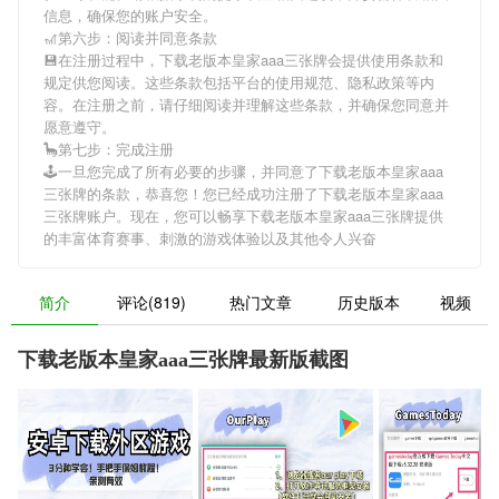
信息，确保您的账户安全。
🎢第六步：阅读并同意条款
💾在注册过程中，
下载老版本皇家aaa三张牌
会提供使用条款和
规定供您阅读。这些条款包括平台的使用规范、隐私政策等内
容。在注册之前，请仔细阅读并理解这些条款，并确保您同意并
愿意遵守。
🦕第七步：完成注册
🕹一旦您完成了所有必要的步骤，并同意了
下载老版本皇家aaa
三张牌
的条款，恭喜您！您已经成功注册了下载老版本皇家aaa
三张牌账户。现在，您可以畅享
下载老版本皇家aaa三张牌
提供
的丰富体育赛事、刺激的游戏体验以及其他令人兴奋
简介
评论(819)
热门文章
历史版本
视频
下载老版本皇家aaa三张牌最新版截图