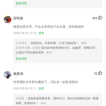
更多回复
6.丰富的潮流mtv舞、女团舞、韩舞、街舞、爵士舞内容，表演活动、年
会舞必备
邵明惠
802
下载老版本皇家aaa三张牌更新了什么?
难度设置合理，不会太容易也不会太难，很有挑战性
提升了详情页视频内容清晰度上限
2026-08-06 12:45
推荐
内外网迁移
商品分享功能优化
公羊泽文
：坐骑进化，外观华丽，让你飞驰战场！
来自
从剑芳 回复 汪海思
提供多种游戏控制方式，如触屏、陀螺仪等，
新增余额支付
以满足不同玩家的需求
来自
优化证件上传功能；
更多回复
更新打赏功能
联系我们
施曼瑞
52
以上就是下载老版本皇家aaa三张牌的介绍，如果您喜欢这款软件，您可
以到应用商店进行打分评论，说出您的使用经历，以帮助我们更好的对产
培养团队合作和沟通技巧，与队友一起取得胜利
品进行优化修改。
2026-08-06 05:11
推荐
水瑞琛
：绝版装备限量发售，拥有它们，展示你的独特品味！数量
有限，抓紧时间！
来自