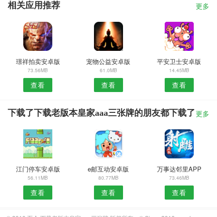
相关应用推荐
更多
璟祥拍卖安卓版
宠物公益安卓版
平安卫士安卓版
73.56MB
61.0MB
14.45MB
查看
查看
查看
下载了下载老版本皇家aaa三张牌的朋友都下载了
更多
江门停车安卓版
e邮互动安卓版
万事达邻里APP
56.11MB
80.77MB
73.46MB
查看
查看
查看