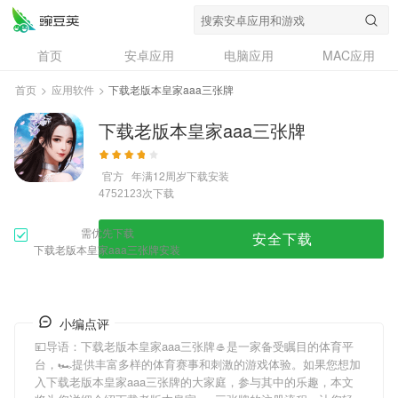
首页
安卓应用
电脑应用
MAC应用
资讯
专题
设计奖
创意应用
首页
>
应用软件
>
下载老版本皇家aaa三张牌
问答
下载老版本皇家aaa三张牌
官方
年满12周岁
下载安装
次下载
4752123
需优先下载
安全下载
下载老版本皇家aaa三张牌安装
小编点评
💴导语：
下载老版本皇家aaa三张牌
🥌是一家备受瞩目的体育平
台，🏎提供丰富多样的体育赛事和刺激的游戏体验。如果您想加
入
下载老版本皇家aaa三张牌
的大家庭，参与其中的乐趣，本文