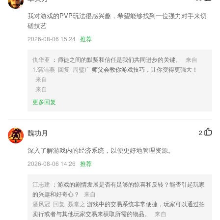
任意单词即可显示翻译，同时可将单词加入生词本，没有查字典的繁琐。
生词本多终端云同步，利用艾宾浩斯记忆曲线全方位掌握生词。
我对游戏的PVP玩法很感兴趣，希望能够找到一位强力对手来切
磋技艺
2,无论是求职,招聘,还是商务合作,人脉拓展,在这里你可以找到各行各业
2026-08-06 15:24
推荐
的专业人士为你答疑解惑
3,用户在采购商城上可以直接找到生产商，与生产商对接，找到第一手的
仇华亚
：师徒之间的默契和信任是我们共同进步的关键。
来自
货源。
1.蒲洁燕 回复 周璧广
师父会教你游戏技巧，让你变得更强大！
4,50个英语睡前故事，纯正美式发音，每天磨耳朵。
来自
来自
5,提取多部分RAR存档
更多回复
6,极简风格界面，界面清爽简洁，享受舒适阅读体验；
下载老版本皇家aaa三张牌软件优势
魏功月
2
1.最近，列表可方便地回顾已查找的单词
深入了解游戏内的经济系统，以便更好地管理资源。
2.支撑使命式的必需课程使命、岗位包式的学习地图以及选修式公开课三
2026-08-06 14:26
推荐
种学习模式
3.点读、连读等模式随心切换，自信开口说。
江志建
：游戏的剧情发展是否有足够的惊喜和反转？能否引起玩家
的兴趣和好奇心？
来自
4.开启想象、语言、思维、注意、记忆、个性等多元智慧
潘风冠 回复 聂堂之
游戏中的交易系统非常便捷，玩家可以通过拍
5.解决交通、路程、拥堵;效率提高快 方便轻松,在家就可以陪练,帮助家
卖行或者与其他玩家交易来获取所需的物品。
来自
长节省时间