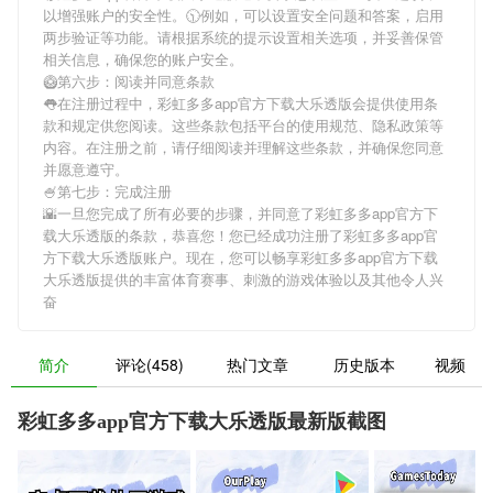
以增强账户的安全性。🕥例如，可以设置安全问题和答案，启用
两步验证等功能。请根据系统的提示设置相关选项，并妥善保管
相关信息，确保您的账户安全。
🥝第六步：阅读并同意条款
👅在注册过程中，
彩虹多多app官方下载大乐透版
会提供使用条
款和规定供您阅读。这些条款包括平台的使用规范、隐私政策等
内容。在注册之前，请仔细阅读并理解这些条款，并确保您同意
并愿意遵守。
🍧第七步：完成注册
🌇一旦您完成了所有必要的步骤，并同意了
彩虹多多app官方下
载大乐透版
的条款，恭喜您！您已经成功注册了彩虹多多app官
方下载大乐透版账户。现在，您可以畅享
彩虹多多app官方下载
大乐透版
提供的丰富体育赛事、刺激的游戏体验以及其他令人兴
奋
简介
评论(458)
热门文章
历史版本
视频
彩虹多多app官方下载大乐透版最新版截图