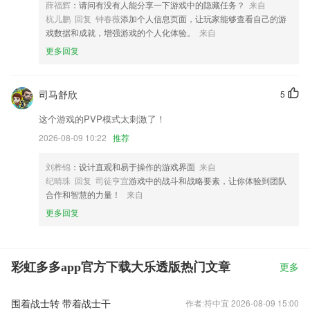
薛福辉
：请问有没有人能分享一下游戏中的隐藏任务？
来自
杭儿鹏 回复 钟春薇
添加个人信息页面，让玩家能够查看自己的游
戏数据和成就，增强游戏的个人化体验。
来自
更多回复
司马舒欣
5
这个游戏的PVP模式太刺激了！
2026-08-09 10:22
推荐
刘桦锦
：设计直观和易于操作的游戏界面
来自
纪晴珠 回复 司徒亨宜
游戏中的战斗和战略要素，让你体验到团队
合作和智慧的力量！
来自
更多回复
彩虹多多app官方下载大乐透版热门文章
更多
围着战士转 带着战士干
作者:符中宜 2026-08-09 15:00