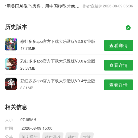
“用美国AI像当房客，用中国模型才像有了家”
作者:寇紫伊 2026-08-09 06:06
历史版本
彩虹多多app官方下载大乐透版V2.8专业版
查看详情
47.76MB
彩虹多多app官方下载大乐透版V0.0专业版
查看详情
28.37MB
彩虹多多app官方下载大乐透版V9.4专业版
查看详情
3.81MB
相关信息
大小
97.95MB
时间
2026-08-09 15:00
分类
关卡塔防
动作游戏
动作
对战