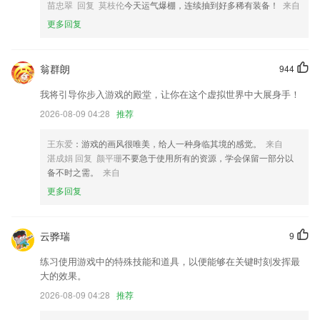
苗忠翠 回复 莫枝伦
今天运气爆棚，连续抽到好多稀有装备！
来自
6.分年龄段、分课程智能推送适合孩子当前年龄段所需的早教课程！
更多回复
彩虹多多app官方下载大乐透版更新了什么?
更名为倒数日常提醒。
翁群朗
944
如果你碰到使用不顺畅（闪退，模块无法生效）的情况，欢迎反馈给我，
我将引导你步入游戏的殿堂，让你在这个虚拟世界中大展身手！
帮助太极变得更好。反馈时，请务必提供 机型，系统版本，Xposed 模块
2026-08-09 04:28
推荐
以及版本等必要信息。
学员休学优化，可设置自动复课
王东爱
：游戏的画风很唯美，给人一种身临其境的感觉。
来自
湛成娟 回复 颜平珊
不要急于使用所有的资源，学会保留一部分以
图集浏览效果提升
备不时之需。
来自
优化了意见反馈功能
更多回复
全新推出万圣节滤镜，节日氛围满满
联系我们
云骅瑞
9
以上就是彩虹多多app官方下载大乐透版的介绍，如果您喜欢这款软件，
您可以到应用商店进行打分评论，说出您的使用经历，以帮助我们更好的
练习使用游戏中的特殊技能和道具，以便能够在关键时刻发挥最
对产品进行优化修改。
大的效果。
2026-08-09 04:28
推荐