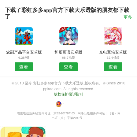
下载了彩虹多多app官方下载大乐透版的朋友都下载
了
更多
农副产品平台安卓版
和图画语安卓版
充电宝箱安卓版
6.28MB
68.27MB
62.44MB
查看
查看
查看
© 2010 至今 彩虹多多app官方下载大乐透版 版权所有。© Since 2010
ppkao.com. All rights reserved.
版权保护投诉指引
・
增值电信业务经营许可证：京B2-201797163
网络出版服务许可证：（署）网
出证（京）字第2799号