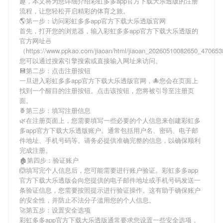
趣，本文将为您详细介绍
彩虹多多app官方下载大乐透版
的注册
流程，让您轻松开启精彩的体育之旅。
🌎第一步：访问彩虹多多app官方下载大乐透版官网
首先，打开您的浏览器，输入
彩虹多多app官方下载大乐透版
的
官方网址🍜
（https://www.ppkao.com/jiaoan/html/jiaoan_20260510082650_4706
您可以通过搜索引擎搜索或直接输入网址来访问。
💾第二步：点击注册按钮
一旦进入
彩虹多多app官方下载大乐透版
官网，🐙您会在页面上
找到一个醒目的注册按钮。点击该按钮，您将被引导至注册页
面。
🍍第三步：填写注册信息
🌿在注册页面上，您需要填写一些必要的个人信息来创建
彩虹多
多app官方下载大乐透版
账户。通常包括用户名、密码、电子邮
件地址、手机号码等。请务必提供准确完整的信息，以确保顺利
完成注册。
🏚第四步：验证账户
🙆填写完个人信息后，您可能需要进行账户验证。
彩虹多多app
官方下载大乐透版
会向您提供的电子邮件地址或手机号码发送一
条验证信息，您需要按照提示进行验证操作。这有助于确保账户
的安全性，并防止不法分子滥用您的个人信息。
🚀第五步：设置安全选项
彩虹多多app官方下载大乐透版
通常要求您设置一些安全选项，