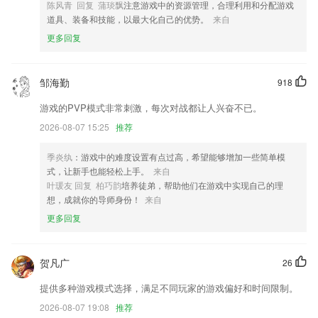
陈风青 回复 蒲琰飘
注意游戏中的资源管理，合理利用和分配游戏
道具、装备和技能，以最大化自己的优势。
来自
6.狸米辅导官方版狸米课堂官方版狸米成长交作业软件狸米课堂ios版
更多回复
幸运飞开艇官网开奖结果软件更新了什么?
你想要的：3D环绕动画制作，终于有了
邹海勤
918
增加分享功能，可以分享句子到微信微博qq空间等。
游戏的PVP模式非常刺激，每次对战都让人兴奋不已。
优化用户体验。
2026-08-07 15:25
推荐
每天来账单页擦亮作品，一键增加图片卖出机会！
其他修复优化
季炎纨
：游戏中的难度设置有点过高，希望能够增加一些简单模
式，让新手也能轻松上手。
来自
网络不好时可切换清晰度，阅读漫画更流畅；
叶瑗友 回复 柏巧韵
培养徒弟，帮助他们在游戏中实现自己的理
联系我们
想，成就你的导师身份！
来自
以上就是幸运飞开艇官网开奖结果软件的介绍，如果您喜欢这款软件，您
更多回复
可以到应用商店进行打分评论，说出您的使用经历，以帮助我们更好的对
产品进行优化修改。
贺凡广
26
提供多种游戏模式选择，满足不同玩家的游戏偏好和时间限制。
2026-08-07 19:08
推荐