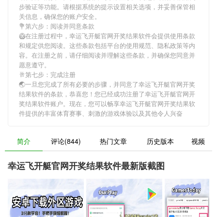
步验证等功能。请根据系统的提示设置相关选项，并妥善保管相
关信息，确保您的账户安全。
💐第六步：阅读并同意条款
🥝在注册过程中，
幸运飞开艇官网开奖结果软件
会提供使用条款
和规定供您阅读。这些条款包括平台的使用规范、隐私政策等内
容。在注册之前，请仔细阅读并理解这些条款，并确保您同意并
愿意遵守。
🥂第七步：完成注册
🌏一旦您完成了所有必要的步骤，并同意了
幸运飞开艇官网开奖
结果软件
的条款，恭喜您！您已经成功注册了幸运飞开艇官网开
奖结果软件账户。现在，您可以畅享
幸运飞开艇官网开奖结果软
件
提供的丰富体育赛事、刺激的游戏体验以及其他令人兴奋
简介
评论(844)
热门文章
历史版本
视频
幸运飞开艇官网开奖结果软件最新版截图