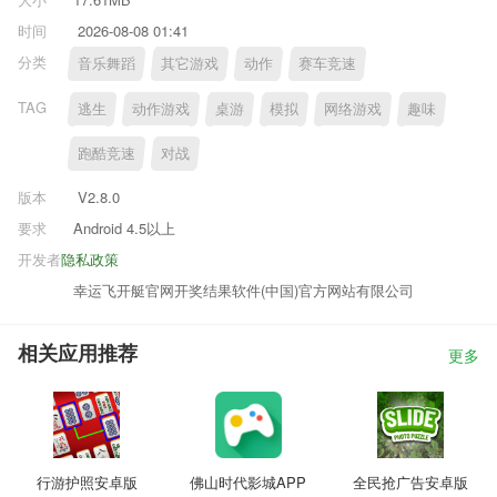
时间
2026-08-08 01:41
分类
音乐舞蹈
其它游戏
动作
赛车竞速
TAG
逃生
动作游戏
桌游
模拟
网络游戏
趣味
跑酷竞速
对战
版本
V2.8.0
要求
Android 4.5以上
开发者
隐私政策
幸运飞开艇官网开奖结果软件(中国)官方网站有限公司
相关应用推荐
更多
行游护照安卓版
佛山时代影城APP
全民抢广告安卓版