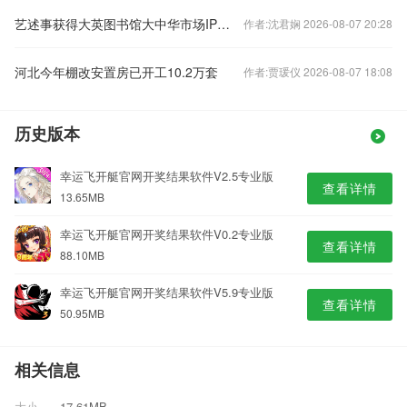
艺述事获得大英图书馆大中华市场IP授权
作者:沈君娴 2026-08-07 20:28
河北今年棚改安置房已开工10.2万套
作者:贾瑗仪 2026-08-07 18:08
历史版本
幸运飞开艇官网开奖结果软件V2.5专业版
查看详情
13.65MB
幸运飞开艇官网开奖结果软件V0.2专业版
查看详情
88.10MB
幸运飞开艇官网开奖结果软件V5.9专业版
查看详情
50.95MB
相关信息
大小
17.61MB