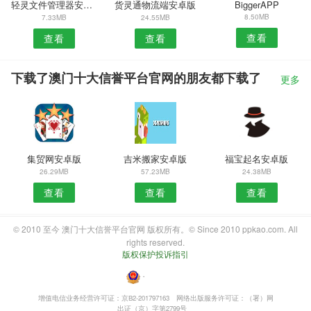
轻灵文件管理器安卓版
货灵通物流端安卓版
BiggerAPP
8.50MB
7.33MB
24.55MB
查看
查看
查看
下载了澳门十大信誉平台官网的朋友都下载了
更多
集贸网安卓版
吉米搬家安卓版
福宝起名安卓版
26.29MB
57.23MB
24.38MB
查看
查看
查看
© 2010 至今 澳门十大信誉平台官网 版权所有。© Since 2010 ppkao.com. All
rights reserved.
版权保护投诉指引
・
增值电信业务经营许可证：京B2-201797163
网络出版服务许可证：（署）网
出证（京）字第2799号