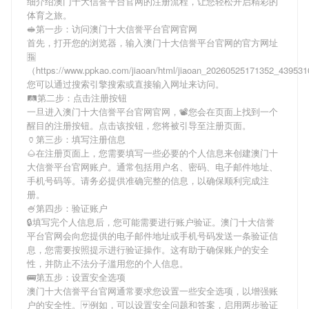
细介绍
澳门十大信誉平台官网
的注册流程，让您轻松开启精彩的
体育之旅。
🥪第一步：访问澳门十大信誉平台官网官网
首先，打开您的浏览器，输入
澳门十大信誉平台官网
的官方网址
🈯
（https://www.ppkao.com/jiaoan/html/jiaoan_20260525171352_4395
您可以通过搜索引擎搜索或直接输入网址来访问。
🛤第二步：点击注册按钮
一旦进入
澳门十大信誉平台官网
官网，📽您会在页面上找到一个
醒目的注册按钮。点击该按钮，您将被引导至注册页面。
🏺第三步：填写注册信息
🌰在注册页面上，您需要填写一些必要的个人信息来创建
澳门十
大信誉平台官网
账户。通常包括用户名、密码、电子邮件地址、
手机号码等。请务必提供准确完整的信息，以确保顺利完成注
册。
🍧第四步：验证账户
🔒填写完个人信息后，您可能需要进行账户验证。
澳门十大信誉
平台官网
会向您提供的电子邮件地址或手机号码发送一条验证信
息，您需要按照提示进行验证操作。这有助于确保账户的安全
性，并防止不法分子滥用您的个人信息。
🚌第五步：设置安全选项
澳门十大信誉平台官网
通常要求您设置一些安全选项，以增强账
户的安全性。🈂例如，可以设置安全问题和答案，启用两步验证