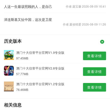
人这一生最该照顾的人，是自己
作者:庞宝馨 2026-08-09 16:41
泽连斯基又扯中国，这次是卫星
作者:夏侯晴爱 2026-08-09 11:26
历史版本
澳门十大信誉平台官网V1.9专业版
查看详情
97.45MB
澳门十大信誉平台官网V2.8专业版
查看详情
57.77MB
澳门十大信誉平台官网V1.2专业版
查看详情
76.46MB
相关信息