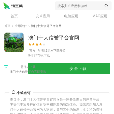
首页
安卓应用
电脑应用
MAC应用
资讯
专题
设计奖
创意应用
首页
>
应用软件
>
澳门十大信誉平台官网
问答
澳门十大信誉平台官网
官方
年满12周岁
下载安装
次下载
9473770
需优先下载
安全下载
澳门十大信誉平台官网安装
小编点评
🐝导语：
澳门十大信誉平台官网
🦟是一家备受瞩目的体育平台，
💐提供丰富多样的体育赛事和刺激的游戏体验。如果您想加入
澳
门十大信誉平台官网
的大家庭，参与其中的乐趣，本文将为您详