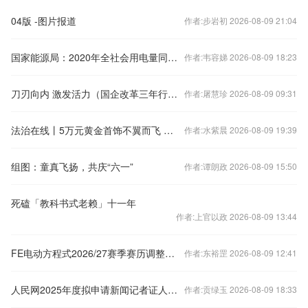
04版 -图片报道
作者:步岩初 2026-08-09 21:04
国家能源局：2020年全社会用电量同比增长3.1%
作者:韦容娣 2026-08-09 18:23
刀刃向内 激发活力（国企改革三年行动）
作者:屠慧珍 2026-08-09 09:31
法治在线丨5万元黄金首饰不翼而飞 男子花钱请上门保洁竟“引狼入室”
作者:水紫晨 2026-08-09 19:39
组图：童真飞扬，共庆“六一”
作者:谭朗政 2026-08-09 15:50
死磕「教科书式老赖」十一年
作者:上官以政 2026-08-09 13:44
FE电动方程式2026/27赛季赛历调整，并确认摩纳哥长期合作未来
作者:东裕罡 2026-08-09 12:41
人民网2025年度拟申请新闻记者证人员名单公示
作者:贡绿玉 2026-08-09 18:33