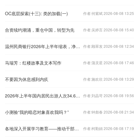
OC底层探索(十三): 类的加载(一)
作者:何紫斌 2026-08-08 13:25
合资续约潮涌，重仓中国，转型为先
作者:吴婷言 2026-08-08 15:40
温州民商银行2026年上半年缩表，净利润同比降六成
作者:顾翠发 2026-08-08 12:34
马瑞芳：红楼故事及文本写作
作者:蒲灵星 2026-08-08 17:46
不要因为休息感到内疚
作者:施欢欣 2026-08-08 13:29
2026年上半年国内居民出游人次34.63亿，比上年同期增加1.78亿
作者:刘晶苛 2026-08-08 19:56
小测验“我的暗恋对象喜欢我吗？”
作者:钟彪春 2026-08-08 21:34
各地深入开展学习教育——推动干部转作风、群众得实惠
作者:柯勤娟 2026-08-08 17:19