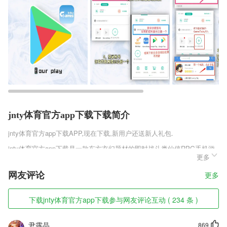
jnty体育官方app下载下载简介
jnty体育官方app下载
APP,现在下载,新用户还送新人礼包.
jnty体育官方app下载是一款东方玄幻题材的即时战斗类仙侠RPG手机游
更多
戏，唯美的画风，精致细腻的角色，宏大壮观的场景，丰富炫酷的背景故
事，为玩家带来一场激情浪漫的修仙之旅。流畅的战斗画面，海量的副本
网友评论
更多
和野外boss，千人同屏仙盟同战，顶级巅峰，排位之路，让玩家沉浸在
无际的热血战斗之中。
下载jnty体育官方app下载参与网友评论互动 ( 234 条 )
jnty体育官方app下载软件特色
1,数据安全：NOC专家24小时值守、715天删除备份，邮件实时归档、内
尹露晶
869