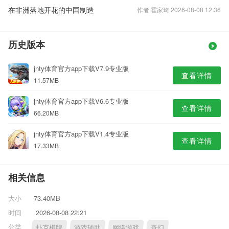
在非洲落地开花的中国制造
作者:霍家琦 2026-08-08 12:36
历史版本
jnty体育官方app下载V7.9专业版
查看详情
11.57MB
jnty体育官方app下载V6.6专业版
查看详情
66.20MB
jnty体育官方app下载V1.4专业版
查看详情
17.33MB
相关信息
大小
73.40MB
时间
2026-08-08 22:21
分类
扑克棋牌
游戏辅助
网络游戏
奇幻