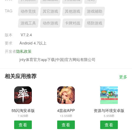
TAG
动作竞技
其它游戏
其他游戏
游戏辅助
游戏工具
动作游戏
卡牌对战
塔防游戏
版本
V7.2.4
要求
Android 4.7以上
开发者
隐私政策
jnty体育官方app下载(中国)官方网站有限公司
相关应用推荐
更多
55闪淘安卓版
4苗叔APP
资源与环境安卓版
7.92MB
13.55MB
5.95MB
查看
查看
查看