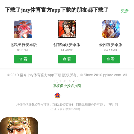
下载了jnty体育官方app下载的朋友都下载了
更多
北汽出行安卓版
创智物联安卓版
爱闲置安卓版
85.37MB
44.48MB
84.11MB
查看
查看
查看
© 2010 至今 jnty体育官方app下载 版权所有。© Since 2010 ppkao.com. All
rights reserved.
版权保护投诉指引
・
增值电信业务经营许可证：京B2-201797163
网络出版服务许可证：（署）网
出证（京）字第2799号