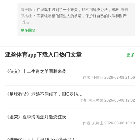
潘辰聪
：在游戏中遇到了一个难关，找不到解决办法，求救
来自
熊杰壮
：不要轻易相信陌生人的承诺，保护好自己的账号和财产
来自
更多回复
亚盈体育app下载入口热门文章
更多
《侠义》十二生肖之羊图腾来袭
作者: 怀媚菲 2026-08-08 21:56
《足球教父》老娘不伺候了，跟C罗结婚去吧！
作者: 闻人桦武 2026-08-08 12:32
《虚荣》夏季海滩派对邀您狂欢
作者: 东梅山 2026-08-08 13:19
《进击的巨人》手游15服火爆开启！