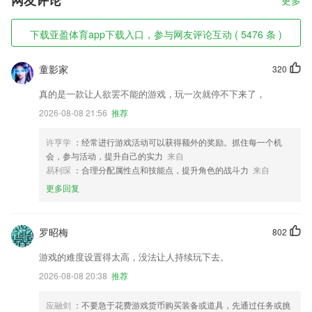
网友评论
更多
下载亚盈体育app下载入口，参与网友评论互动 ( 5476 条 )
童影家
320
真的是一款让人欲罢不能的游戏，玩一次就停不下来了，
2026-08-08 21:56
推荐
许亨学
：经常进行游戏活动可以获得额外的奖励。抓住每一个机
会，参与活动，提升自己的实力
来自
易利琛
：合理分配属性点和技能点，提升角色的战斗力
来自
更多回复
罗昭梅
802
游戏的难度设置得太高，没法让人持续玩下去。
2026-08-08 20:38
推荐
应融剑
：不要急于花费游戏货币购买装备或道具，先通过任务或挑