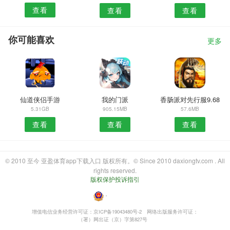
查看
查看
查看
你可能喜欢
更多
仙道侠侣手游
我的门派
香肠派对先行服9.68
5.31GB
905.15MB
57.6MB
查看
查看
查看
© 2010 至今 亚盈体育app下载入口 版权所有。© Since 2010 daxiongtv.com . All
rights reserved.
版权保护投诉指引
・
增值电信业务经营许可证：京ICP备19043480号-2
网络出版服务许可证：
（署）网出证（京）字第827号