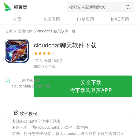
cloudchat聊天软件下载
首页
安卓应用
电脑应用
MAC应用
资讯
专题
设计奖
创意应用
首页
>
应用软件
>
cloudchat聊天软件下载
问答
cloudchat聊天软件下载
官方
年满16周岁
次下载
68093
需优先下载
安全下载
cloudchat聊天软件下载
需下载豌豆荚APP
软件教程
🦎cloudchat聊天软件下载🦎
❥第一步：访问cloudchat聊天软件下载官网
首先，打开您的浏览器，输入cloudchat聊天软件下载的官方网址