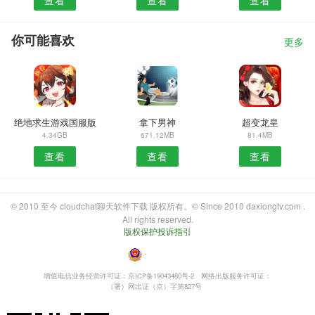
你可能喜欢
更多
绝地求生游戏国服版
拿下男神
超变龙皇
4.34GB
671.12MB
81.4MB
查看
查看
查看
© 2010 至今 cloudchat聊天软件下载 版权所有。© Since 2010 daxiongtv.com .
All rights reserved.
版权保护投诉指引
・
增值电信业务经营许可证：京ICP备19043480号-2
网络出版服务许可证：
（署）网出证（京）字第827号