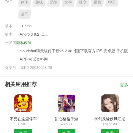
TAG
休闲
趣味
消除
文字
社交
视频
聊天
空间
版本
9.7.56
要求
Android 8.2 以上
开发者
隐私政策
cloudchat聊天软件下载v6.2.3(中国)下载官方IOS 安卓版 手机版
APP-考试资料网
备案号：豫B2-20030028-29
相关应用推荐
更多
不要在这里停车
甜心格格手游
御剑灵缘侠风江湖
9.50GB
4.43GB
270.30MB
查看
查看
查看