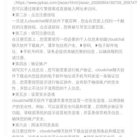
（https://www.ppkao.com/jiaoan/html/jiaoan_20260604160735_2097
您可以通过搜索引擎搜索或直接输入网址来访问。
❥第二步：点击注册按钮
一旦进入cloudchat聊天软件下载官网，您会在页面上找到一个醒
目的注册按钮。点击该按钮，您将被引导至注册页面。
❥第三步：填写注册信息
在注册页面上，您需要填写一些必要的个人信息来创建cloudchat
聊天软件下载账户。通常包括用户名、❥密码、❥电子邮件地
址、❥手机号码等。请务必提供准确完整的信息，以确保顺利完
成注册。
❥第四步：验证账户
填写完个人信息后，您可能需要进行账户验证。cloudchat聊天软
件下载会向您提供的电子邮件地址或手机号码发送一条验证信
息，您需要按照提示进行验证操作。这有助于确保账户的安全
性，并防止不法分子滥用您的个人信息。
❥第五步：设置安全选项
cloudchat聊天软件下载通常要求您设置一些安全选项，以增强账
户的安全性。例如，可以设置安全问题和答案，启用两步验证等
功能。请根据系统的提示设置相关选项，并妥善保管相关信息，
确保您的账户安全。
❥第六步：阅读并同意条款
在注册过程中，cloudchat聊天软件下载会提供使用条款和规定供
您阅读。这些条款包括平台的使用规范、❥隐私政策等内容。在