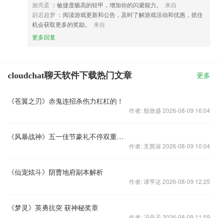
施亮柔
：敏捷度极高的轻甲，增加你的闪避能力。
来自
尉迟超梦
：阅读游戏更新和公告，及时了解游戏活动和优惠，抓住
机会获取更多的奖励。
来自
更多回复
cloudchat聊天软件下载热门文章
更多
《苍翼之刃》赤鬼连招杀伤力杠杠的！
作者: 殷致盛 2026-08-09 16:04
《风暴战神》五一佳节豪礼不停双重返利折扣不断
作者: 支茜淑 2026-08-09 10:04
《仙宠炫斗》阴曹地府副本解析
作者: 谭亨达 2026-08-09 12:25
《梦灵》英勇抗突 获神秘奖章
作者: 冯燕子 2026-08-09 11:59