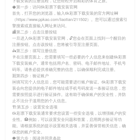
下载安装
的注册流程，让您轻松开启精彩的体育之旅。
🥥第一步：访问6k彩票下载安装官网
首先，打开您的浏览器，输入
6k彩票下载安装
的官方网址🚧
（https://www.ppkao.com/liaotian/211502）。您可以通过搜索引
擎搜索或直接输入网址来访问。
🏬第二步：点击注册按钮
一旦进入
6k彩票下载安装
官网，🔓您会在页面上找到一个醒目的
注册按钮。点击该按钮，您将被引导至注册页面。
🛵第三步：填写注册信息
🥂在注册页面上，您需要填写一些必要的个人信息来创建
6k彩票
下载安装
账户。通常包括用户名、密码、电子邮件地址、手机号
码等。请务必提供准确完整的信息，以确保顺利完成注册。
🈹第四步：验证账户
🆗填写完个人信息后，您可能需要进行账户验证。
6k彩票下载安
装
会向您提供的电子邮件地址或手机号码发送一条验证信息，您
需要按照提示进行验证操作。这有助于确保账户的安全性，并防
止不法分子滥用您的个人信息。
🏗第五步：设置安全选项
6k彩票下载安装
通常要求您设置一些安全选项，以增强账户的安
全性。🏨例如，可以设置安全问题和答案，启用两步验证等功
能。请根据系统的提示设置相关选项，并妥善保管相关信息，确
保您的账户安全。
🐡第六步：阅读并同意条款