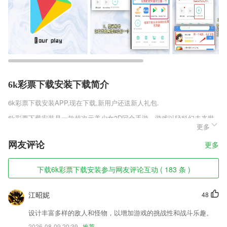
6k彩票下载安装下载简介
6k彩票下载安装
APP,现在下载,新用户还送新人礼包.
6k彩票下载安装是一款超次元美少女3D回合手游，游戏以轻科幻未来世
更多
界为背景，将刀剑枪炮幻化为人形武器，组成上百位风格迥异的“兵器彼
女”。丰富刺激的冒险剧情，实时弹幕吐槽互动，精致画风搭配华丽特
网友评论
更多
效，游戏为你完美诠释了二次元手游精髓，全新的战斗之旅等你来享，和
你喜爱的萌妹子一起并肩作战，开启一场专属于你的指尖冒险旅程!近百
款高颜值人形兵器，结合萌娘养成与热血战斗为一体，让玩家完美体验科
下载6k彩票下载安装参与网友评论互动 ( 183 条 )
幻次元的战斗激情!
6k彩票下载安装软件特色
江昭妮
48
1,【专家在线】专家实时在线为您提供起名服务；总有一个好的名字让您
设计丰富多样的敌人和怪物，以增加游戏的挑战性和战斗乐趣。
一生顺利。
2026-08-09 20:39
推荐