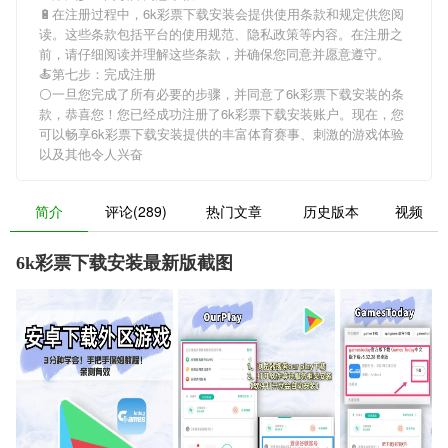
🔋在注册过程中，
6k彩票下载安装
会提供使用条款和规定供您阅
读。这些条款包括平台的使用规范、隐私政策等内容。在注册之
前，请仔细阅读并理解这些条款，并确保您同意并愿意遵守。
🍝第七步：完成注册
⚪一旦您完成了所有必要的步骤，并同意了
6k彩票下载安装
的条
款，恭喜您！您已经成功注册了6k彩票下载安装账户。现在，您
可以畅享
6k彩票下载安装
提供的丰富体育赛事、刺激的游戏体验
以及其他令人兴奋
简介
评论(289)
热门文章
历史版本
视频
6k彩票下载安装最新版截图