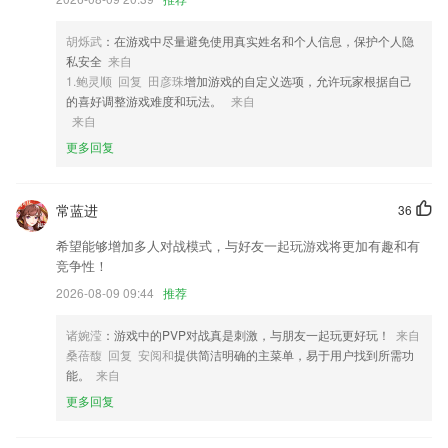
2,界面可爱设计，融合当下卡通风格，最cute的喝水提醒。
胡烁武
：在游戏中尽量避免使用真实姓名和个人信息，保护个人隐
3,智能剪切和提取音乐的内容
私安全
来自
4,每天都有新鲜的资源提供给你，并且对新闻栏目进行明确分类。
1.鲍灵顺 回复 田彦珠
增加游戏的自定义选项，允许玩家根据自己
的喜好调整游戏难度和玩法。
来自
5,方便摘抄：采蜜集功能可轻松摘抄，写作文一点都不可怕；
来自
6,信息全面，该平台不仅包括新闻资讯，休闲旅游，房产住宿这些城市信
更多回复
息，还有汽车、交友、商机，扩大了用户范围。
6k彩票下载安装软件优势
常蓝进
36
1.反复钻研，带你攻克难关。
希望能够增加多人对战模式，与好友一起玩游戏将更加有趣和有
2.根据所有用户做题数据,系统自动计算题目难易程度,您适合做什么难度
竞争性！
层次的题目,它了如指掌!有组织的抽出 10道题,供你练习,指引你不断提高
2026-08-09 09:44
推荐
3.与您英语学习同步，掌上便捷完结教师安置的作业。
诸婉滢
：游戏中的PVP对战真是刺激，与朋友一起玩更好玩！
来自
4.证书，助力您的职业发展，提升您的岗位竞争力
桑蓓馥 回复 安阅和
提供简洁明确的主菜单，易于用户找到所需功
5.赋能教师让教学更轻松
能。
来自
6.待日积月累后，可点击数据统计功能，知道自己在阅读道路上前进了多
更多回复
久。
6k彩票下载安装更新了什么?