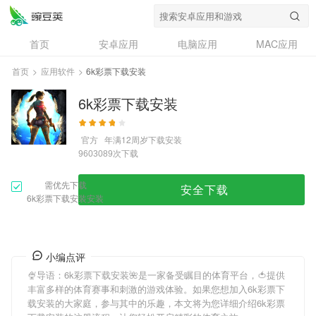
首页
安卓应用
电脑应用
MAC应用
资讯
专题
设计奖
创意应用
首页
>
应用软件
>
6k彩票下载安装
问答
6k彩票下载安装
官方
年满12周岁
下载安装
次下载
9603089
需优先下载
安全下载
6k彩票下载安装安装
小编点评
🍨导语：
6k彩票下载安装
🌺是一家备受瞩目的体育平台，🍅提供
丰富多样的体育赛事和刺激的游戏体验。如果您想加入
6k彩票下
载安装
的大家庭，参与其中的乐趣，本文将为您详细介绍
6k彩票