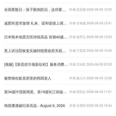
全国爱眼日：孩子眼病防治，这些要点家长需知道！
作者:花宜娴 2026-08-09 12:55
减肥药需求激增 礼来、诺和诺德上调指引
作者:甘艳逸 2026-08-09 12:41
日本熊本地震灾区持续高温 首测40摄氏度以上气温
作者:凌丹弘 2026-08-09 13:03
美上诉法院恢复实施特朗普政府关税政策
作者:于震茂 2026-08-09 19:45
[视频]【新思想引领新征程】服务消费扩容升级 激发内需新活力
作者:汪剑红 2026-08-09 20:03
被禁锢在蚁居房里的韩国老人
作者:姚儿力 2026-08-09 12:38
第34届中国新闻奖、第18届长江韬奋奖评选结果揭晓
作者:雷恒志 2026-08-09 11:51
韩国遭遇破纪录高温 - August 6, 2026
作者:古朋羽 2026-08-09 16:44