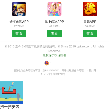
靖江市民APP
掌上阅冰APP
国际APP
27.77MB
49.19MB
88.69MB
查看
查看
查看
© 2010 至今 6k彩票下载安装 版权所有。© Since 2010 ppkao.com. All rights
reserved.
版权保护投诉指引
・
增值电信业务经营许可证：京B2-201797163
网络出版服务许可证：（署）网
出证（京）字第2799号
扫一扫安装