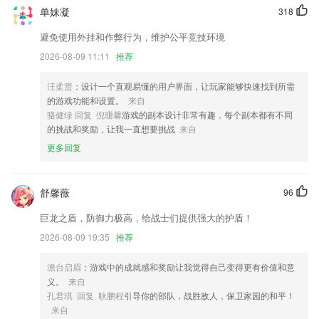
单妹凝
318
新增在路上视频分享，分享路上所见所闻。
避免使用外挂和作弊行为，维护公平竞技环境
每月定期发送账单
2026-08-09 11:11
推荐
新增图标功能，超好看的图标合集等你来用
汪柔贤
：设计一个直观易懂的用户界面，让玩家能够快速找到所需
优化流水选择
的游戏功能和设置。
来自
商品颜色和规格尺码属性支持搜索
骆健绿 回复 倪珊馨
游戏的副本设计非常有趣，每个副本都有不同
的挑战和奖励，让我一直想要挑战
来自
支持给客户打电话推荐商品分享优惠券，互动营销；
更多回复
联系我们
以上就是6k彩票下载安装的介绍，如果您喜欢这款软件，您可以到应用
商店进行打分评论，说出您的使用经历，以帮助我们更好的对产品进行优
舒馨薇
96
化修改。
巨龙之盾，防御力极高，给战士们提供强大的护盾！
2026-08-09 19:35
推荐
澹台启眉
：游戏中的成就感和奖励让我觉得自己变得更有价值和意
义。
来自
孔君琪 回复 耿鹏程
引导你的部队，战胜敌人，保卫家园的和平！
来自