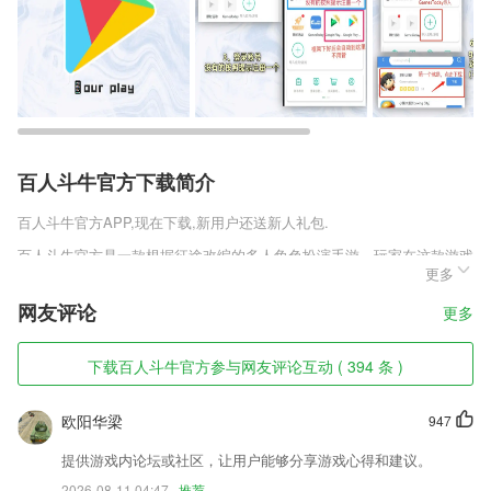
百人斗牛官方下载简介
百人斗牛官方
APP,现在下载,新用户还送新人礼包.
百人斗牛官方是一款根据征途改编的多人角色扮演手游，玩家在这款游戏
更多
可以选择不同的职业开启冒险，游戏拥有多种玩法系统，无论是PVE玩
家还是PVP玩家都能获得非常好的游戏体验，玩家如果对这款游戏感兴
网友评论
更多
趣的话不要忘记下载。
百人斗牛官方软件特色
下载百人斗牛官方参与网友评论互动 ( 394 条 )
1,桌面组建，炫酷展示
欧阳华梁
947
2,标准化企业官网
3,构建“互联网+”职工服务新通道
提供游戏内论坛或社区，让用户能够分享游戏心得和建议。
2026-08-11 04:47
推荐