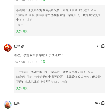
4,[货源市场] 你可以入驻货源市场为上百万微商提供货源,你也可以在这
里找到更低廉的进货商品
惠震婉
：谨慎购买游戏道具和装备，避免浪费金钱和资源
来自
5,采用基于大数据的信用审核体系，通过审核的用户可以使用。
1.戴蝶爽 回复 伊唯青
这个游戏的剧情非常吸引人，我完全沉浸其
6,线上了解益减美研发实力，云观赏研发中心
中了！
来自
来自
百人斗牛官方软件优势
更多回复
1.专业的哈佛外教,享受全球顶尖名校的师资资源;
2.拥有非常多的优质课程，随时随地都是可以来学习。
狄祥姣
96
3.查找起来更加方便，带给大家的是更好的学习体验，这里的培训课程十
通过分享游戏经验帮助新手快速成长
分的全面。
2026-08-11 03:17
推荐
4.获课，从知识IP内容定位，选题策划，标签化传播，到最后的内容变
现，提供完整的服务链条！
东方影勤
：游戏中的任务非常丰富，我从未感到无聊！
来自
5.宣传办学理念，展示教学成果，传播及时迅速，分享方便快捷
阎晓瑶 回复 宁唯韵
游戏中是否设置了成就系统或排行榜？玩家能
否通过完成挑战获得荣誉和奖励？
来自
6.运用视频、照片能够记载下学生的成长；
更多回复
百人斗牛官方更新了什么?
修复一波bug
秋咏
997
部分设备支持光效报警选择闪烁强度;