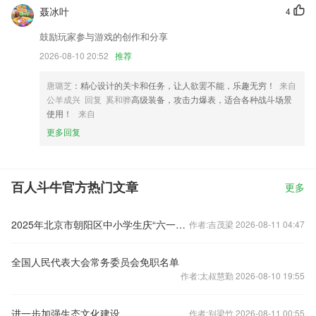
聂冰叶
4
鼓励玩家参与游戏的创作和分享
2026-08-10 20:52
推荐
唐璐芝
：精心设计的关卡和任务，让人欲罢不能，乐趣无穷！
来自
公羊成兴 回复 奚和骅
高级装备，攻击力爆表，适合各种战斗场景
使用！
来自
更多回复
百人斗牛官方热门文章
更多
2025年北京市朝阳区中小学生庆“六一”嘉年华活动举行​
作者:吉茂梁 2026-08-11 04:47
全国人民代表大会常务委员会免职名单
作者:太叔慧勤 2026-08-10 19:55
进一步加强生态文化建设
作者:别梁竹 2026-08-11 00:55