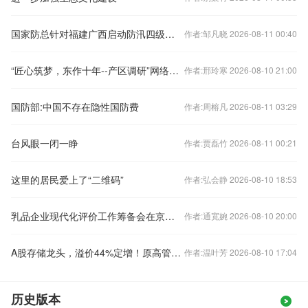
国家防总针对福建广西启动防汛四级应急响应
作者:邹凡晓 2026-08-11 00:40
“匠心筑梦，东作十年--产区调研”网络投票活动结果公布
作者:邢玲寒 2026-08-10 21:00
国防部:中国不存在隐性国防费
作者:周榕凡 2026-08-11 03:29
台风眼一闭一睁
作者:贾磊竹 2026-08-11 00:21
这里的居民爱上了“二维码”
作者:弘会静 2026-08-10 18:53
乳品企业现代化评价工作筹备会在京召开
作者:通宽婉 2026-08-10 20:00
A股存储龙头，溢价44%定增！原高管组团认购！
作者:温叶芳 2026-08-10 17:04
历史版本