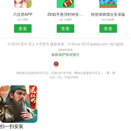
六住房APP
ZK助手悬浮时钟安卓版
快答律师擂台安卓版
29.7MB
32.19MB
80.69MB
查看
查看
查看
© 2010 至今 百人斗牛官方 版权所有。© Since 2010 ppkao.com. All rights
reserved.
版权保护投诉指引
・
增值电信业务经营许可证：京B2-201797163
网络出版服务许可证：（署）网
出证（京）字第2799号
扫一扫安装