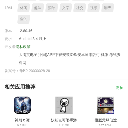
TAG
休闲
趣味
消除
文字
社交
视频
聊天
空间
版本
2.80.46
要求
Android 8.4 以上
开发者
隐私政策
大满贯电子(中国)APP下载安装IOS/安卓通用版/手机版-考试资
料网
备案号：豫B2-20030028-29
相关应用推荐
更多
神雕奇谭
妖妖岂可闹手游
模版元尊仙途
0.31GB
1.11GB
887.70MB