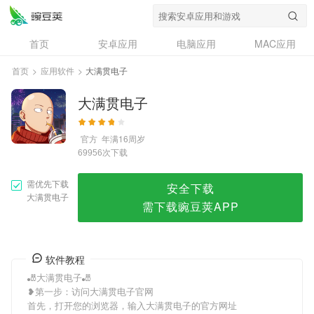
大满贯电子
首页
安卓应用
电脑应用
MAC应用
资讯
专题
设计奖
创意应用
首页
>
应用软件
>
大满贯电子
问答
大满贯电子
官方
年满16周岁
次下载
69956
需优先下载
安全下载
大满贯电子
需下载豌豆荚APP
软件教程
🎳大满贯电子🎳
❥第一步：访问大满贯电子官网
首先，打开您的浏览器，输入大满贯电子的官方网址