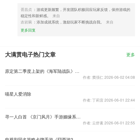
胥昌贞
：游戏更新频繁，开发团队积极回应玩家反馈，保持游戏的
稳定性和新鲜感。
来自
农岩琬
：添加成就系统，激励玩家不断挑战自我。
来自
更多回复
大满贯电子热门文章
更多
原定第二季度上架的《海军陆战队》或明年上架
作者: 窦强仁 2026-06-02 04:08
喵星人爱消除
作者: 丁莉宜 2026-06-01 22:44
寻一人白首 《京门风月》手游姻缘系统综评
作者: 云舒素 2026-06-01 22:55
电视剧同名策略卡牌手游《囧西游2-反转西游大作战》安卓版上线