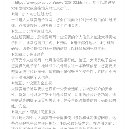
（https://www.ppkao.com/news/235102.html）。您可以通过搜
索引擎搜索或直接输入网址来访问。
❥第二步：点击注册按钮
一旦进入大满贯电子官网，您会在页面上找到一个醒目的注册按
钮。点击该按钮，您将被引导至注册页面。
❥第三步：填写注册信息
在注册页面上，您需要填写一些必要的个人信息来创建大满贯电
子账户。通常包括用户名、❥密码、❥电子邮件地址、❥手机号
码等。请务必提供准确完整的信息，以确保顺利完成注册。
❥第四步：验证账户
填写完个人信息后，您可能需要进行账户验证。大满贯电子会向
您提供的电子邮件地址或手机号码发送一条验证信息，您需要按
照提示进行验证操作。这有助于确保账户的安全性，并防止不法
分子滥用您的个人信息。
❥第五步：设置安全选项
大满贯电子通常要求您设置一些安全选项，以增强账户的安全
性。例如，可以设置安全问题和答案，启用两步验证等功能。请
根据系统的提示设置相关选项，并妥善保管相关信息，确保您的
账户安全。
❥第六步：阅读并同意条款
在注册过程中，大满贯电子会提供使用条款和规定供您阅读。这
些条款包括平台的使用规范、❥隐私政策等内容。在注册之前，
请仔细阅读并理解这些条款，并确保您同意并愿意遵守。