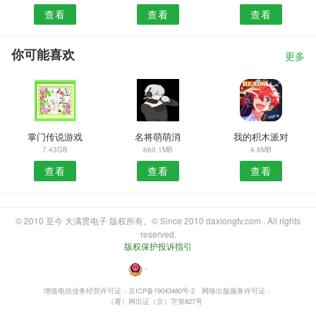
查看
查看
查看
你可能喜欢
更多
掌门传说游戏
名将萌萌消
我的积木派对
7.43GB
660.1MB
4.8MB
查看
查看
查看
© 2010 至今 大满贯电子 版权所有。© Since 2010 daxiongtv.com . All rights
reserved.
版权保护投诉指引
・
增值电信业务经营许可证：京ICP备19043480号-2
网络出版服务许可证：
（署）网出证（京）字第827号