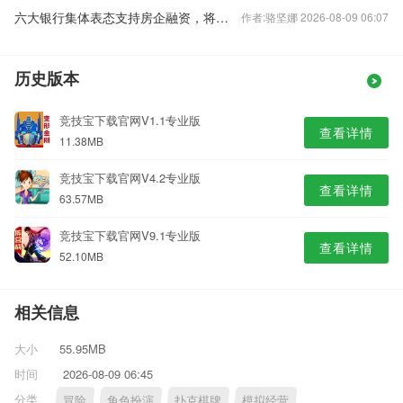
六大银行集体表态支持房企融资，将如何影响楼市？
作者:骆坚娜 2026-08-09 06:07
历史版本
竞技宝下载官网V1.1专业版
查看详情
11.38MB
竞技宝下载官网V4.2专业版
查看详情
63.57MB
竞技宝下载官网V9.1专业版
查看详情
52.10MB
相关信息
大小
55.95MB
时间
2026-08-09 06:45
分类
冒险
角色扮演
扑克棋牌
模拟经营