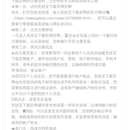
下载官网
的注册流程，让您轻松开启精彩的体育之旅。
🥑第一步：访问竞技宝下载官网官网
首先，打开您的浏览器，输入
竞技宝下载官网
的官方网址🎭
（https://www.ppkao.com/news/23706596.html）。您可以通过
搜索引擎搜索或直接输入网址来访问。
📼第二步：点击注册按钮
一旦进入
竞技宝下载官网
官网，🛣您会在页面上找到一个醒目的
注册按钮。点击该按钮，您将被引导至注册页面。
🧭第三步：填写注册信息
⛪在注册页面上，您需要填写一些必要的个人信息来创建
竞技宝
下载官网
账户。通常包括用户名、密码、电子邮件地址、手机号
码等。请务必提供准确完整的信息，以确保顺利完成注册。
🏗第四步：验证账户
⛱填写完个人信息后，您可能需要进行账户验证。
竞技宝下载官
网
会向您提供的电子邮件地址或手机号码发送一条验证信息，您
需要按照提示进行验证操作。这有助于确保账户的安全性，并防
止不法分子滥用您的个人信息。
🗄第五步：设置安全选项
竞技宝下载官网
通常要求您设置一些安全选项，以增强账户的安
全性。🛢例如，可以设置安全问题和答案，启用两步验证等功
能。请根据系统的提示设置相关选项，并妥善保管相关信息，确
保您的账户安全。
🍣第六步：阅读并同意条款