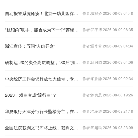
自动报警系统瘫痪！北京一幼儿园存重大火灾隐患
作者:窦群娇 2026-08-09 04:48
“杭绍甬”联手，能否成为下一个“苏锡常”？
作者:郑宇博 2026-08-09 06:35
浙江宣传：五问“人肉开盒”
作者:屈华希 2026-08-09 04:34
研制运-20的央企高层调整，“80后”担任总经理
作者:邱时韵 2026-08-09 04:06
中央经济工作会议释放七大信号，专家火线解读
作者:项香静 2026-08-09 02:34
2023，戏曲变成“流行曲”？
作者:徐兴思 2026-08-08 19:26
华夏银行天津分行行长坠楼身亡，在任刚满三年
作者:包茂涛 2026-08-08 21:18
全国法院裁判文书库将上线，裁判文书公开何去何从？
作者:郎超民 2026-08-08 23:09