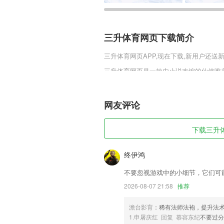
三升体育网页下载简介
三升体育网页
APP,现在下载,新用户还送
三升体育网页是一款由小说改编的仙侠唯
熙拥有多数职业，大部分都为比较强势的
斗玩法，可以让你尽早体验游戏的乐趣。
网友评论
三升体育网页软件特色
1,专清功能：微信清理、qq清理、微博
下载三升体
2,查看详情lbe平行空间官方版 v09177 
安全大师免root主动防御版 v2563 安卓版
终伊鸿
全大师手机版 v2563 官方安卓版13M
不要忽视游戏中的小细节，它们可
3,不断地为你积累各类知识；
2026-08-07 21:58
推荐
4,能一键分享各大社交平台,让你秀出你的
5,结合儿童特点，课程编排控制在10分
澹台影育
：稀有法师法袍，提升法
1.申屠庆红 回复 慕容东纪
不要过
6,培养你举一反三的逻辑思维能力，善于