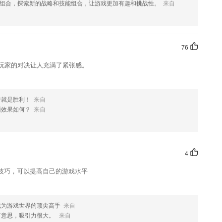
组合，探索新的战略和技能组合，让游戏更加有趣和挑战性。
来自
欢这款软件，您可以到应用商店进行打分评论，说出您的使用经历，以
76
他玩家的对决让人充满了紧张感。
持就是胜利！
来自
面效果如何？
来自
4
技巧，可以提高自己的游戏水平
成为游戏世界的顶尖高手
来自
有意思，吸引力很大。
来自