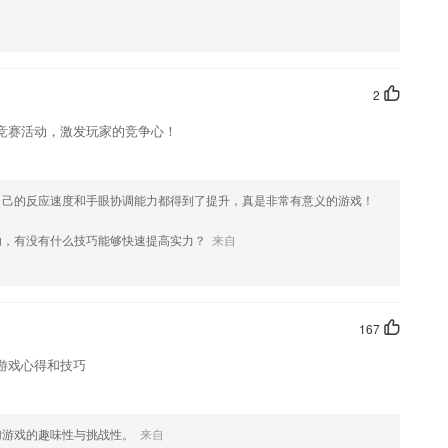
友提供的，而且里面有非常多的大量的题目让大家进行练习。
2
学习诗词（古诗、古诗词）
竞赛活动，激发玩家的竞争心！
试，重词难词，逐个击破
程表制作，并为您提供了大量高质量的课程表信息，使您可以轻松地在线
自己的反应速度和手眼协调能力都得到了提升，真是非常有意义的游戏！
都可以线上轻松的完成。
助，有没有什么技巧能够快速提高实力？
来自
友，一起生活过在那个小天地。
167
游戏心得和技巧
！店铺管理更全面，店铺经营更便捷！
加游戏的趣味性与挑战性。
来自