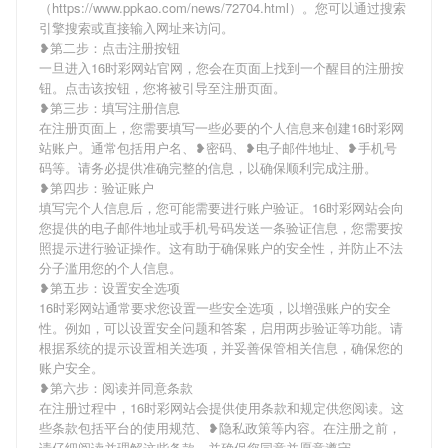
（https://www.ppkao.com/news/72704.html）。您可以通过搜索
引擎搜索或直接输入网址来访问。
❥第二步：点击注册按钮
一旦进入16时彩网站官网，您会在页面上找到一个醒目的注册按
钮。点击该按钮，您将被引导至注册页面。
❥第三步：填写注册信息
在注册页面上，您需要填写一些必要的个人信息来创建16时彩网
站账户。通常包括用户名、❥密码、❥电子邮件地址、❥手机号
码等。请务必提供准确完整的信息，以确保顺利完成注册。
❥第四步：验证账户
填写完个人信息后，您可能需要进行账户验证。16时彩网站会向
您提供的电子邮件地址或手机号码发送一条验证信息，您需要按
照提示进行验证操作。这有助于确保账户的安全性，并防止不法
分子滥用您的个人信息。
❥第五步：设置安全选项
16时彩网站通常要求您设置一些安全选项，以增强账户的安全
性。例如，可以设置安全问题和答案，启用两步验证等功能。请
根据系统的提示设置相关选项，并妥善保管相关信息，确保您的
账户安全。
❥第六步：阅读并同意条款
在注册过程中，16时彩网站会提供使用条款和规定供您阅读。这
些条款包括平台的使用规范、❥隐私政策等内容。在注册之前，
请仔细阅读并理解这些条款，并确保您同意并愿意遵守。