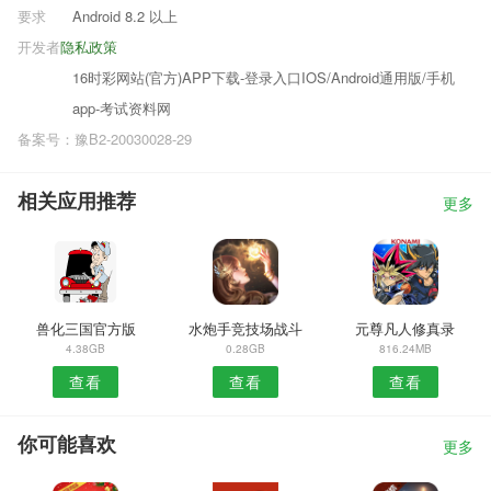
要求
Android 8.2 以上
开发者
隐私政策
16时彩网站(官方)APP下载-登录入口IOS/Android通用版/手机
app-考试资料网
备案号：豫B2-20030028-29
相关应用推荐
更多
兽化三国官方版
水炮手竞技场战斗
元尊凡人修真录
4.38GB
0.28GB
816.24MB
查看
查看
查看
你可能喜欢
更多