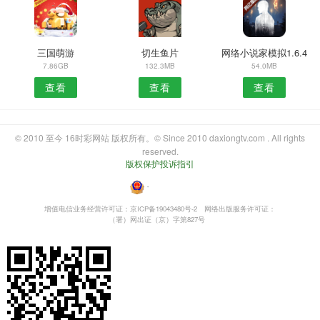
三国萌游
切生鱼片
网络小说家模拟1.6.4
7.86GB
132.3MB
54.0MB
查看
查看
查看
© 2010 至今 16时彩网站 版权所有。© Since 2010 daxiongtv.com . All rights
reserved.
版权保护投诉指引
・
增值电信业务经营许可证：京ICP备19043480号-2
网络出版服务许可证：
（署）网出证（京）字第827号