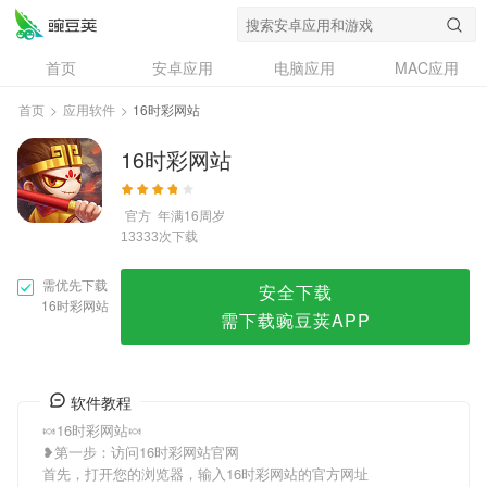
16时彩网站
首页
安卓应用
电脑应用
MAC应用
资讯
专题
设计奖
创意应用
首页
>
应用软件
>
16时彩网站
问答
16时彩网站
官方
年满16周岁
次下载
13333
需优先下载
安全下载
16时彩网站
需下载豌豆荚APP
软件教程
🍬16时彩网站🍬
❥第一步：访问16时彩网站官网
首先，打开您的浏览器，输入16时彩网站的官方网址