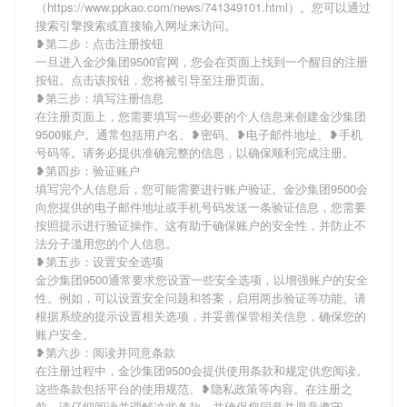
（https://www.ppkao.com/news/741349101.html）。您可以通过
搜索引擎搜索或直接输入网址来访问。
❥第二步：点击注册按钮
一旦进入金沙集团9500官网，您会在页面上找到一个醒目的注册
按钮。点击该按钮，您将被引导至注册页面。
❥第三步：填写注册信息
在注册页面上，您需要填写一些必要的个人信息来创建金沙集团
9500账户。通常包括用户名、❥密码、❥电子邮件地址、❥手机
号码等。请务必提供准确完整的信息，以确保顺利完成注册。
❥第四步：验证账户
填写完个人信息后，您可能需要进行账户验证。金沙集团9500会
向您提供的电子邮件地址或手机号码发送一条验证信息，您需要
按照提示进行验证操作。这有助于确保账户的安全性，并防止不
法分子滥用您的个人信息。
❥第五步：设置安全选项
金沙集团9500通常要求您设置一些安全选项，以增强账户的安全
性。例如，可以设置安全问题和答案，启用两步验证等功能。请
根据系统的提示设置相关选项，并妥善保管相关信息，确保您的
账户安全。
❥第六步：阅读并同意条款
在注册过程中，金沙集团9500会提供使用条款和规定供您阅读。
这些条款包括平台的使用规范、❥隐私政策等内容。在注册之
前，请仔细阅读并理解这些条款，并确保您同意并愿意遵守。