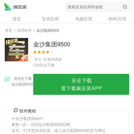
金沙集团9500
首页
安卓应用
电脑应用
MAC应用
资讯
专题
设计奖
创意应用
首页
>
应用软件
>
金沙集团9500
问答
金沙集团9500
官方
年满16周岁
次下载
23591
需优先下载
安全下载
金沙集团9500
需下载豌豆荚APP
软件教程
🌱金沙集团9500🌱
❥第一步：访问金沙集团9500官网
首先，打开您的浏览器，输入金沙集团9500的官方网址