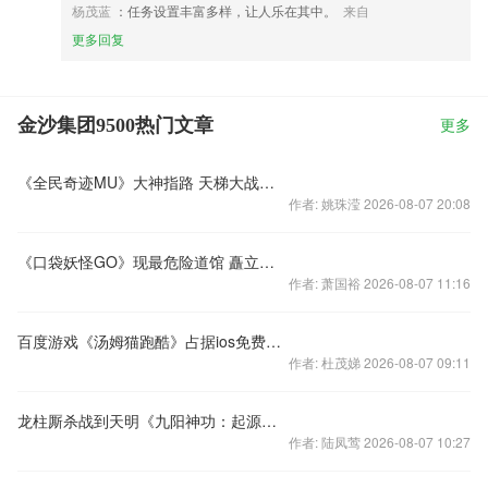
杨茂蓝
：任务设置丰富多样，让人乐在其中。
来自
更多回复
金沙集团9500热门文章
更多
《全民奇迹MU》大神指路 天梯大战一触即发
作者: 姚珠滢 2026-08-07 20:08
《口袋妖怪GO》现最危险道馆 矗立于波涛汹涌的礁石上
作者: 萧国裕 2026-08-07 11:16
百度游戏《汤姆猫跑酷》占据ios免费游戏总排行榜第一名
作者: 杜茂娣 2026-08-07 09:11
龙柱厮杀战到天明《九阳神功：起源》安卓内测1月开启
作者: 陆凤莺 2026-08-07 10:27