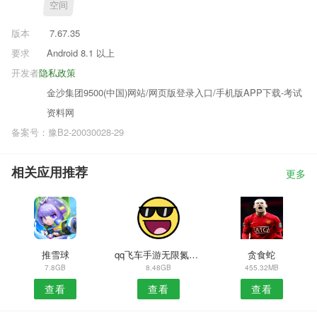
空间
版本
7.67.35
要求
Android 8.1 以上
开发者
隐私政策
金沙集团9500(中国)网站/网页版登录入口/手机版APP下载-考试
资料网
备案号：豫B2-20030028-29
相关应用推荐
更多
推雪球
qq飞车手游无限氮气无限喷
贪食蛇
7.8GB
8.48GB
455.32MB
查看
查看
查看