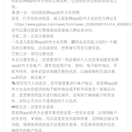
绍
双彩网app软件大全
的注册流程，让您轻松开启精彩的体育之
旅。
🏝第一步：访问双彩网app软件大全官网
首先，打开您的浏览器，输入
双彩网app软件大全
的官方网址🦑
（https://www.ppkao.com/news/html/news_20260506151414_400800
您可以通过搜索引擎搜索或直接输入网址来访问。
🍋第二步：点击注册按钮
一旦进入
双彩网app软件大全
官网，🥓您会在页面上找到一个醒
目的注册按钮。点击该按钮，您将被引导至注册页面。
🕐第三步：填写注册信息
🧂在注册页面上，您需要填写一些必要的个人信息来创建
双彩网
app软件大全
账户。通常包括用户名、密码、电子邮件地址、手
机号码等。请务必提供准确完整的信息，以确保顺利完成注册。
🌯第四步：验证账户
🎭填写完个人信息后，您可能需要进行账户验证。
双彩网app软
件大全
会向您提供的电子邮件地址或手机号码发送一条验证信
息，您需要按照提示进行验证操作。这有助于确保账户的安全
性，并防止不法分子滥用您的个人信息。
🚌第五步：设置安全选项
双彩网app软件大全
通常要求您设置一些安全选项，以增强账户
的安全性。🍹例如，可以设置安全问题和答案，启用两步验证等
功能。请根据系统的提示设置相关选项，并妥善保管相关信息，
确保您的账户安全。