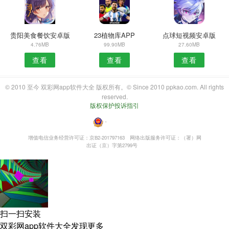
贵阳美食餐饮安卓版
23植物库APP
点球短视频安卓版
4.76MB
99.90MB
27.60MB
查看
查看
查看
© 2010 至今 双彩网app软件大全 版权所有。© Since 2010 ppkao.com. All rights
reserved.
版权保护投诉指引
・
增值电信业务经营许可证：京B2-201797163
网络出版服务许可证：（署）网
出证（京）字第2799号
扫一扫安装
双彩网app软件大全发现更多