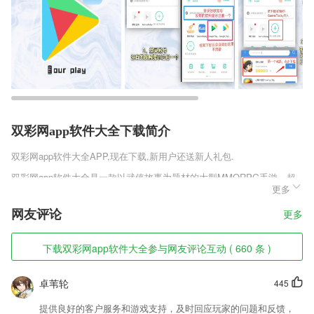
双彩网app软件大全下载简介
双彩网app软件大全
APP,现在下载,新用户还送新人礼包.
双彩网app软件大全是一款以武侠故事为题材的大型MMORPG手游，超
更多
清细腻的游戏画面，融合了多种武侠故事情节，多元化的发展路线，在这
里你可以体验到成为武侠剑客的快乐，雪刀恩仇录首发版v1.0.1各种各样
网友评论
更多
的武侠秘籍任你学习提升自己的实力，海量的游戏副本，玩家可以自由的
挑战。获得丰厚的物资奖励。
下载双彩网app软件大全参与网友评论互动 ( 660 条 )
双彩网app软件大全软件特色
1,各种工具均免费提供，还有十分多样化的滤镜、贴纸和特效等。
卓苇轮
445
2,口型对发音更标准，每个字母配有发音演示视频
提供良好的客户服务和游戏支持，及时回应玩家的问题和反馈，