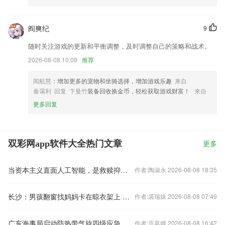
阎爽纪
9
随时关注游戏的更新和平衡调整，及时调整自己的策略和战术。
2026-08-08 10:09
推荐
闻航慧
：增加更多的宠物和坐骑选择，增加游戏乐趣
来自
秦霭利 回复 卞曼竹
装备回收换金币，轻松获取游戏财富！
来自
更多回复
双彩网app软件大全热门文章
更多
当资本主义直面人工智能，是救赎抑或是审判？
作者:陶淑永 2026-08-08 18:35
长沙：男孩翻窗找妈妈卡在晾衣架上 好心人高空托举救娃
作者:裘瑞妹 2026-08-08 07:49
广东海事局启动防热带气旋四级应急响应
作者:贡嘉娥 2026-08-08 16:42