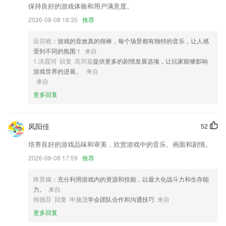
3,乡村趣味、体验菜单、共享田地、农旅地图、乡村印象；
保持良好的游戏体验和用户满意度。
2026-08-08 18:35
推荐
4,便民资讯升级改版
5,不满意的地方还可以使用擦除工具，重新上色填涂；
应芬晓
：游戏的音效真的很棒，每个场景都有独特的音乐，让人感
6,患者管理：医生可以对患者进行标记和备注，方便管理和记忆。
受到不同的氛围！
来自
1.洪霞河 回复 巩羽嘉
提供更多的剧情发展选项，让玩家能够影响
双彩网app软件大全软件优势
游戏世界的进展。
来自
来自
1.·利用碎片化的时间巩固专业知识
更多回复
2.软件这里的各种学习资源都是现代职场中的白领们需要的，还可以根据
自己的需求来选择
3.·提供的题库涵盖了所有的考试重点，便于实时沟通
凤阳佳
52
4.这里的课程都是由优质的教师进行课程讲解，确保学生能够学习重要的
培养良好的游戏品味和审美，欣赏游戏中的音乐、画面和剧情。
内容
2026-08-08 17:59
推荐
5.教育资讯，后台会实时的来更新最新的教育信息，让孩子也可以掌握最
新的教程
终育娥
：充分利用游戏内的资源和技能，以最大化战斗力和生存能
力。
来自
6.知识学习，智力开发，止啼哄睡，应有尽有，习惯培养，性格养成！
韩德芬 回复 申黛茂
学会团队合作和沟通技巧
来自
双彩网app软件大全更新了什么?
更多回复
订单详情新增商品推荐