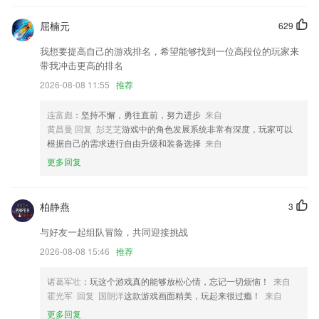
— 新增图层比例锁定选项
屈楠元
629
【修复】相册功能再部分手机上存在闪退的问题
我想要提高自己的游戏排名，希望能够找到一位高段位的玩家来
优化画画功能。
带我冲击更高的排名
增加了“在后台运行”功能的设置界面
2026-08-08 11:55
推荐
全新的滤镜使用界面上线，可以更便捷地使用和切换滤镜了。
连富彪
：坚持不懈，勇往直前，努力进步
来自
联系我们
黄昌曼 回复 彭芝芝
游戏中的角色发展系统非常有深度，玩家可以
以上就是双彩网app软件大全的介绍，如果您喜欢这款软件，您可以到应
根据自己的需求进行自由升级和装备选择
来自
用商店进行打分评论，说出您的使用经历，以帮助我们更好的对产品进行
更多回复
优化修改。
柏静燕
3
与好友一起组队冒险，共同迎接挑战
2026-08-08 15:46
推荐
诸葛军壮
：玩这个游戏真的能够放松心情，忘记一切烦恼！
来自
霍光军 回复 国朗洋
这款游戏画面精美，玩起来很过瘾！
来自
更多回复