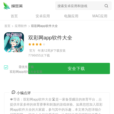
首页
安卓应用
电脑应用
MAC应用
资讯
专题
设计奖
创意应用
首页
>
应用软件
>
双彩网app软件大全
问答
双彩网app软件大全
官方
年满12周岁
下载安装
次下载
7796655
需优先下载
安全下载
双彩网app软件大全安装
小编点评
🍁导语：
双彩网app软件大全
🛣是一家备受瞩目的体育平台，🥟
提供丰富多样的体育赛事和刺激的游戏体验。如果您想加入
双彩
网app软件大全
的大家庭，参与其中的乐趣，本文将为您详细介