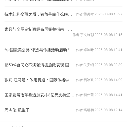
技术红利变薄之后，独角兽靠什么继续长大？
作者:娄美时 2026-08-08 13:27
家具与全屋定制商标布局完整指南：不止20类，成套R标筛选技巧与转让平台对比
作者:宇文婉彩 2026-08-08 10:15
“中国最美公路”评选与传播活动启动 “发现大使”助力发现“最美公路”
作者:卓咏叶 2026-08-08 10:41
超50%台民众不满赖清德施政表现 国台办回应
作者:关安绍 2026-08-08 09:30
张莉 汪司晨：体用贯通：国际传播学自主知识体系的建构逻辑与学科交叉进路
作者:易冰政 2026-08-08 14:09
国家发展改革委追加安排3亿元支持辽宁、吉林进一步做好暴雨洪涝灾害灾后应急恢复
作者:柯伟茜 2026-08-08 14:41
周杰伦 私生子
作者:高晴初 2026-08-08 12:14