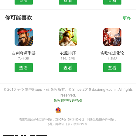
查看
查看
查看
你可能喜欢
更多
古剑奇谭手游
衣服排序
贪吃蛇进化论
7.41GB
736.12MB
1.2MB
查看
查看
查看
© 2010 至今 掌中彩app下载 版权所有。© Since 2010 daxiongtv.com . All rights
reserved.
版权保护投诉指引
・
增值电信业务经营许可证：京ICP备19043480号-2
网络出版服务许可证：
（署）网出证（京）字第827号