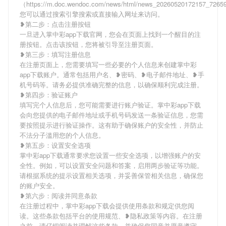
（https://m.doc.wendoc.com/news/html/news_20260520172157_726
您可以通过搜索引擎搜索或直接输入网址来访问。
❥第二步：点击注册按钮
一旦进入掌中彩app下载官网，您会在页面上找到一个醒目的注
册按钮。点击该按钮，您将被引导至注册页面。
❥第三步：填写注册信息
在注册页面上，您需要填写一些必要的个人信息来创建掌中彩
app下载账户。通常包括用户名、❥密码、❥电子邮件地址、❥手
机号码等。请务必提供准确完整的信息，以确保顺利完成注册。
❥第四步：验证账户
填写完个人信息后，您可能需要进行账户验证。掌中彩app下载
会向您提供的电子邮件地址或手机号码发送一条验证信息，您需
要按照提示进行验证操作。这有助于确保账户的安全性，并防止
不法分子滥用您的个人信息。
❥第五步：设置安全选项
掌中彩app下载通常要求您设置一些安全选项，以增强账户的安
全性。例如，可以设置安全问题和答案，启用两步验证等功能。
请根据系统的提示设置相关选项，并妥善保管相关信息，确保您
的账户安全。
❥第六步：阅读并同意条款
在注册过程中，掌中彩app下载会提供使用条款和规定供您阅
读。这些条款包括平台的使用规范、❥隐私政策等内容。在注册
之前，请仔细阅读并理解这些条款，并确保您同意并愿意遵守。