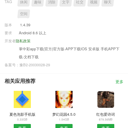
TAG
休闲
趣味
消除
文字
社交
视频
聊天
空间
版本
1.4.39
要求
Android 8.6 以上
开发者
隐私政策
掌中彩app下载(官方)官方版-APP下载IOS 安卓版 手机APP下
载-文档下载
备案号：豫B2-20030028-29
相关应用推荐
更多
夏色泡影手机版
梦幻花园4.5.0
红包爱诗词
0.33GB
1.54GB
879.56MB