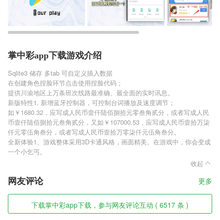
掌中彩app下载游戏介绍
Sqlite3 储存 多tab 可自定义插入数据
在创建角色捏脸环节点击使用捏脸代码；
提供川渝地区上万条班次线路最准确、最全面的实时讯息。
新版特性1. 新增蓝牙控制器，可控制台词播放及速度调节；
如￥1680.32，应写成人民币壹仟陆佰捌拾元零叁角贰分，或者写成人民
币壹仟陆佰捌拾元叁角贰分，又如￥107000.53，应写成人民币壹拾万柒
仟元零伍角叁分，或者写成人民币壹拾万零柒仟元伍角叁分。
全新体验1、游戏整体采用3D卡通风格，画面精美。在游戏中，你会变成
一个小乞丐。
收起
网友评论
更多
下载掌中彩app下载，参与网友评论互动 ( 6517 条 )