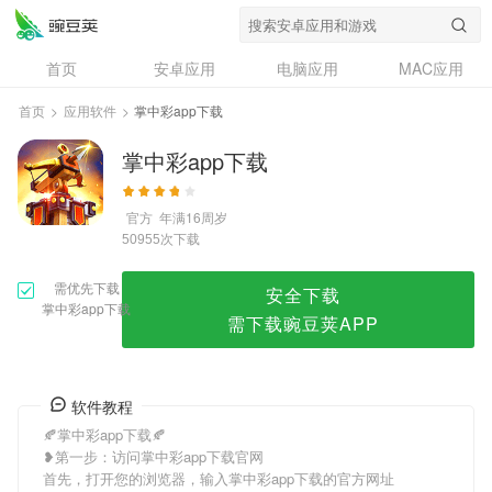
掌中彩app下载
首页
安卓应用
电脑应用
MAC应用
资讯
专题
设计奖
创意应用
首页
>
应用软件
>
掌中彩app下载
问答
掌中彩app下载
官方
年满16周岁
次下载
50955
需优先下载
安全下载
掌中彩app下载
需下载豌豆荚APP
软件教程
🍂掌中彩app下载🍂
❥第一步：访问掌中彩app下载官网
首先，打开您的浏览器，输入掌中彩app下载的官方网址