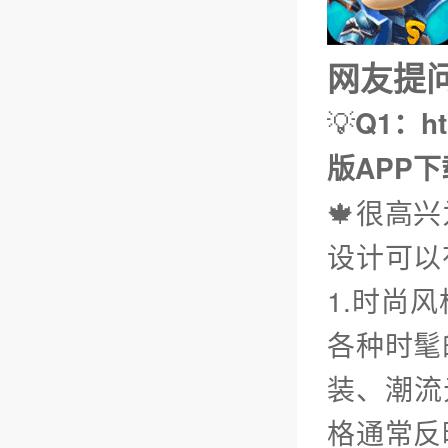
网友提问（
💡
Q1：h
版APP下
🍁很高
设计可以
1.时尚
各种时髦
装、潮流
格通常反