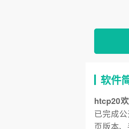
软件
htcp2
已完成公
页版本、手