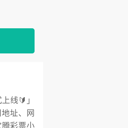
上线🔰」
问地址、网
0欢腾彩票小