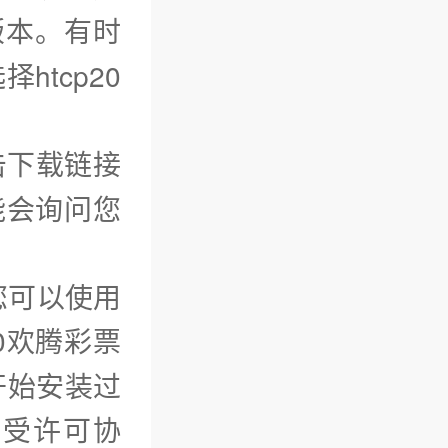
版本。有时
htcp20
击下载链接
能会询问您
您可以使用
0欢腾彩票
开始安装过
接受许可协