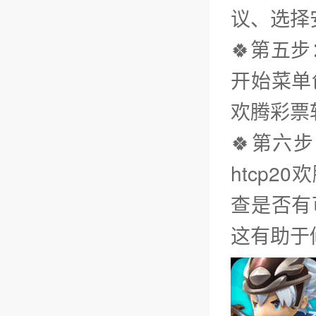
议、选择
🍀第五
开始菜单
欢腾彩票
🍀第六
htcp
查是否有
这有助于