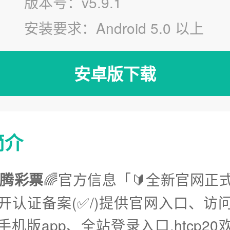
版本号：v5.9.1
安装要求：Android 5.0 以上
安卓版下载
简介
0欢腾彩票
🌈官方信息「🔰全新官网正式
开认证备案(✅/)提供官网入口、访
机版app、全站登录入口.htcp2