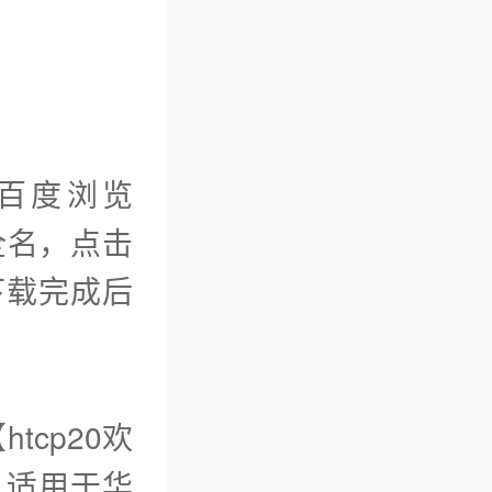
如百度浏览
全名，点击
，下载完成后
tcp20欢
。适用于华