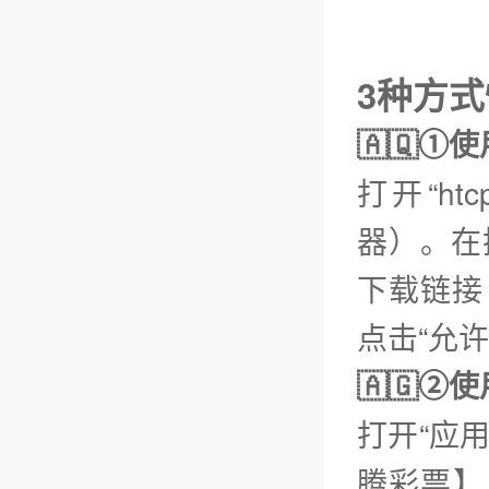
3种方式
🇦🇶①
打开“h
器）。在
下载链接【
点击“允
🇦🇬
打开“应用
腾彩票】