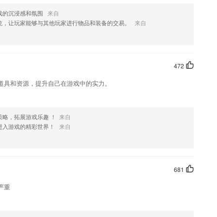
戏的沉浸感和氛围
来自
统，让玩家能够与其他玩家进行物品和装备的交易。
来自
472
道具和资源，提升自己在游戏中的实力。
略，拓展游戏乐趣 ！
来自
进入游戏的精彩世界！
来自
681
严重