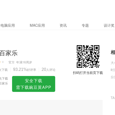
电脑应用
MAC应用
资讯
专题
设计奖
百家乐
官方
年满16周岁
大
次下载
93.21%
好评率
20
人评论
时
扫码打开当前页下载
分
先下载
安全下载
百家乐
需下载豌豆荚APP
T