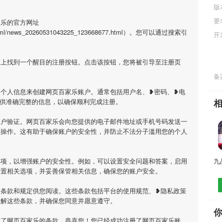
版
要
家乐的官方网址
s/html/news_20260531043225_123668677.html）。您可以通过搜索引
开
面上找到一个醒目的注册按钮。点击该按钮，您将被引导至注册页
备案
个人信息来创建网页百家乐账户。通常包括用户名、❥密码、❥电
提供准确完整的信息，以确保顺利完成注册。
账户验证。网页百家乐会向您提供的电子邮件地址或手机号码发送一
证操作。这有助于确保账户的安全性，并防止不法分子滥用您的个人
选项，以增强账户的安全性。例如，可以设置安全问题和答案，启用
设置相关选项，并妥善保管相关信息，确保您的账户安全。
用条款和规定供您阅读。这些条款包括平台的使用规范、❥隐私政策
理解这些条款，并确保您同意并愿意遵守。
意了网页百家乐的条款，恭喜您！您已经成功注册了网页百家乐账