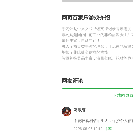
网页百家乐游戏介绍
学习计划中原文和品读支持记录阅读进度
非药购是国内目前专业的非药品源头工厂
雇佣主管，自动生产！
融入了放置类手游的理念，让玩家能获得
增加了删除姓名信息的功能
智豆兑换奖品丰富，海量壁纸、耗材等你
网友评论
下载网页百家
奚飘亚
不要轻易相信陌生人，保护个人信
2026-08-06 10:12
推荐