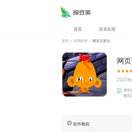
网页百家乐
首页
安卓应用
首页
>
应用软件
>
网页百家乐
网页
21278
需优
网页
软件教程