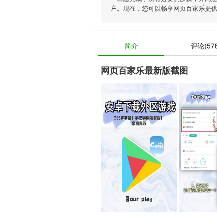
户。现在，您可以畅享网页百家乐提
简介
评论(578
网页百家乐最新版截图