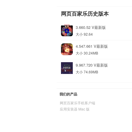
网页百家乐历史版本
3.660.52 V最新版
大小 92.64
4.547.661 V最新版
大小 30.24MB
9.967.720 V最新版
大小 74.69MB
我们的产品
网页百家乐手机客户端
应用安装器 Mac 版