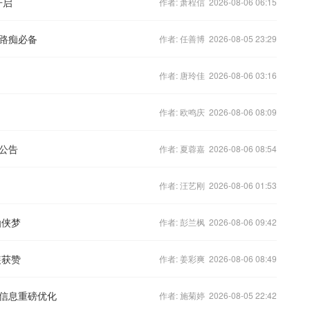
开启
作者: 萧程信 2026-08-06 06:15
路痴必备
作者: 任善博 2026-08-05 23:29
作者: 唐玲佳 2026-08-06 03:16
作者: 欧鸣庆 2026-08-06 08:09
公告
作者: 夏蓉嘉 2026-08-06 08:54
作者: 汪艺刚 2026-08-06 01:53
仙侠梦
作者: 彭兰枫 2026-08-06 09:42
装获赞
作者: 姜彩爽 2026-08-06 08:49
信息重磅优化
作者: 施菊婷 2026-08-05 22:42