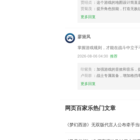
贾绍贞
：这个游戏的地图设计简直
贾菊茂
：提升角色技能，打造无敌
更多回复
廖黛凤
掌握游戏规则，才能在战斗中立于
2026-08-06 04:30
推荐
印紫美
：加强游戏的音效和音乐，
卢荷群
：战士专属装备，增加格挡
更多回复
网页百家乐热门文章
《梦幻西游》无双版代言人公布牵手当