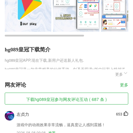
hg089皇冠下载简介
hg089皇冠
APP,现在下载,新用户还送新人礼包.
hg089皇冠是一款非常精美的仙侠手游，剑圣无双满v版中玩家上线就送
更多
无限真充卡，直接获得满级vip，超多获得奖励免费领取，大量元宝和时
装使你轻松提升战力，自由的闯荡整个仙侠世界，带你体验仙侠世界的奇
网友评论
更多
妙，丰厚的活动奖励每天都会出现。
hg089皇冠软件特色
下载hg089皇冠参与网友评论互动 ( 687 条 )
1,个人文件共享：直接共享个人文件给内部其他成员，不需要授权，内部
共享文件更自如。
左贞力
653
2,是不是翻开书就想睡觉？哪怕看完也什么都记不住？我们提供精髓的知
游戏中的动画效果非常流畅，逼真度让人感到震撼！
识点讲解，让你在排队中、地铁上就轻松学会新知识。时间宝贵，只看干
2026-08-08 09:08
推荐