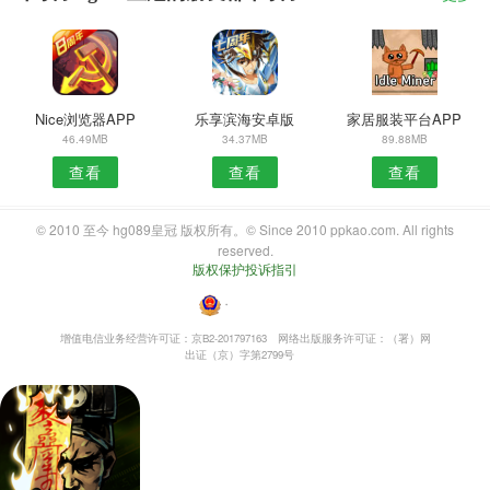
Nice浏览器APP
乐享滨海安卓版
家居服装平台APP
46.49MB
34.37MB
89.88MB
查看
查看
查看
© 2010 至今 hg089皇冠 版权所有。© Since 2010 ppkao.com. All rights
reserved.
版权保护投诉指引
・
增值电信业务经营许可证：京B2-201797163
网络出版服务许可证：（署）网
出证（京）字第2799号