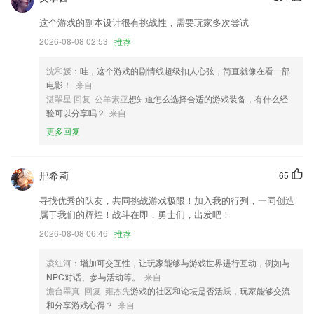
新增了学生证板块
这个游戏的副本设计很有挑战性，需要玩家多次尝试
解决动态只能保存一张图片的问题。
2026-08-08 02:53
推荐
修复 部分页面横屏崩溃的问题
沈和媛
：哇，这个游戏的剧情线超级扣人心弦，简直就像在看一部
优化用户体验及修复已知问题
电影！
来自
湛翠星 回复 公羊素亚
想知道怎么选择合适的游戏装备，有什么经
全新版本上线.
验可以分享吗？
来自
联系我们
更多回复
以上就是hg089皇冠的介绍，如果您喜欢这款软件，您可以到应用商店进
行打分评论，说出您的使用经历，以帮助我们更好的对产品进行优化修
改。
邢希莉
65
寻找优秀的队友，共同挑战游戏极限！加入我的行列，一同创造
属于我们的辉煌！战斗在即，勇士们，出发吧！
2026-08-08 06:46
推荐
凌红河
：增加可交互性，让玩家能够与游戏世界进行互动，例如与
NPC对话、参与活动等。
来自
澹台翠真 回复 雍杰先
游戏的社区和论坛是否活跃，玩家能够交流
和分享游戏心得？
来自