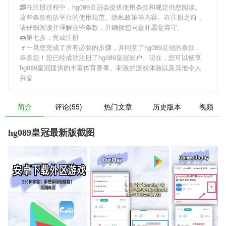
🥓在注册过程中，
hg089皇冠
会提供使用条款和规定供您阅读。
这些条款包括平台的使用规范、隐私政策等内容。在注册之前，
请仔细阅读并理解这些条款，并确保您同意并愿意遵守。
🍩第七步：完成注册
🍷一旦您完成了所有必要的步骤，并同意了
hg089皇冠
的条款，
恭喜您！您已经成功注册了hg089皇冠账户。现在，您可以畅享
hg089皇冠
提供的丰富体育赛事、刺激的游戏体验以及其他令人
兴奋
简介
评论(55)
热门文章
历史版本
视频
hg089皇冠最新版截图