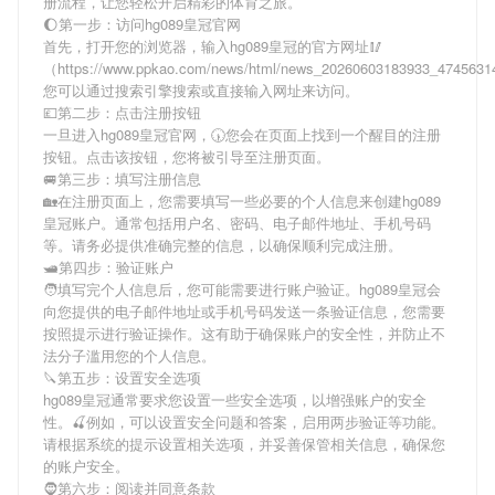
册流程，让您轻松开启精彩的体育之旅。
🌔第一步：访问hg089皇冠官网
首先，打开您的浏览器，输入
hg089皇冠
的官方网址🥢
（https://www.ppkao.com/news/html/news_20260603183933_474563
您可以通过搜索引擎搜索或直接输入网址来访问。
💷第二步：点击注册按钮
一旦进入
hg089皇冠
官网，🕠您会在页面上找到一个醒目的注册
按钮。点击该按钮，您将被引导至注册页面。
🚐第三步：填写注册信息
🏡在注册页面上，您需要填写一些必要的个人信息来创建
hg089
皇冠
账户。通常包括用户名、密码、电子邮件地址、手机号码
等。请务必提供准确完整的信息，以确保顺利完成注册。
🛥第四步：验证账户
🧑填写完个人信息后，您可能需要进行账户验证。
hg089皇冠
会
向您提供的电子邮件地址或手机号码发送一条验证信息，您需要
按照提示进行验证操作。这有助于确保账户的安全性，并防止不
法分子滥用您的个人信息。
🔪第五步：设置安全选项
hg089皇冠
通常要求您设置一些安全选项，以增强账户的安全
性。🍒例如，可以设置安全问题和答案，启用两步验证等功能。
请根据系统的提示设置相关选项，并妥善保管相关信息，确保您
的账户安全。
🧔第六步：阅读并同意条款