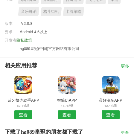
音乐舞蹈
格斗街机
卡牌策略
版本
V2.8.8
要求
Android 4.6以上
开发者
隐私政策
hg089皇冠(中国)官方网站有限公司
相关应用推荐
更多
蓝牙快连助手APP
智简历APP
渼好洗车APP
62.14MB
41.76MB
42.44MB
查看
查看
查看
下载了hg089皇冠的朋友都下载了
更多