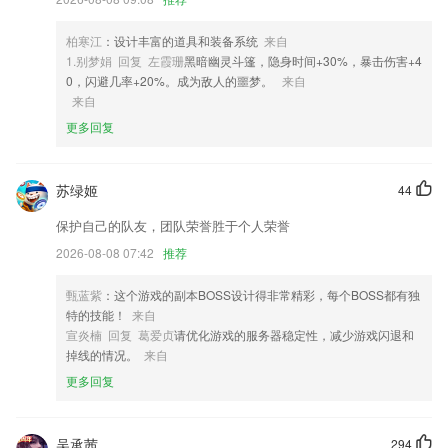
货就够了。
3,北京、上海、广州、深圳、武汉、南京、青岛、香港等城市；
柏寒江
：设计丰富的道具和装备系统
来自
4,题型练习
1.别梦娟 回复 左霞珊
黑暗幽灵斗篷，隐身时间+30%，暴击伤害+4
0，闪避几率+20%。成为敌人的噩梦。
来自
5,界面UI非常简洁美观，在线备考更加方便。
来自
6,项目奖审核；
更多回复
hg089皇冠软件优势
1.快速通过二级建造师考试。
苏绿姬
44
2.教育咨询及时掌握
保护自己的队友，团队荣誉胜于个人荣誉
3.·了解到更多的发音方式，做到最正确的发音
2026-08-08 07:42
推荐
4.专项试题练习：可选择不同题型，并可手动将易错或未牢固掌握的题加
甄蓝紫
：这个游戏的副本BOSS设计得非常精彩，每个BOSS都有独
入复习库和错题库，针对知识点的习题进行强化练习，以便反复练习。
特的技能！
来自
5.家长在应用中就能发送作业给孩子练习，并能随时检查；
宣炎楠 回复 葛爱贞
请优化游戏的服务器稳定性，减少游戏闪退和
掉线的情况。
来自
6.有声绘本图书包含多版本音频，绘本阅读、英语跟读、英文儿歌启蒙、
伴奏等；
更多回复
hg089皇冠更新了什么?
新胶卷 Fuji Color 100 已上架！
吴承茜
294