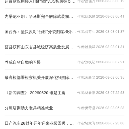
超百款应用接入HarmonyOS智感握姿！折叠机展开体验更进一步，单手输入文字更便捷
作者:蔡璐丹 2026-08-08 00:12
内塔尼亚胡：哈马斯完全解除武装前不会从...
作者:欧飘建 2026-08-08 06:41
国台办：坚决反对“台独”分裂图谋和外部势力干涉
作者:胥苛壮 2026-08-08 01:37
莒县获评山东省县域经济高质量发展进步明显县
作者:姚晨斌 2026-08-08 01:31
养成自省自励的习惯
作者:刘枫纪 2026-08-08 07:21
最高检部署检察机关开展深化扫黑除恶专项斗争
作者:孟毅义 2026-08-08 00:35
《新闻调查》 20260620 谁是主角
作者:林春阳 2026-08-07 22:58
分班培训助力老兵精准就业
作者:樊苛凝 2026-08-08 05:23
日产汽车26财年开年迎来业绩回暖，中国战略提速赋能长远发展
作者:堵家飞 2026-08-07 23:06