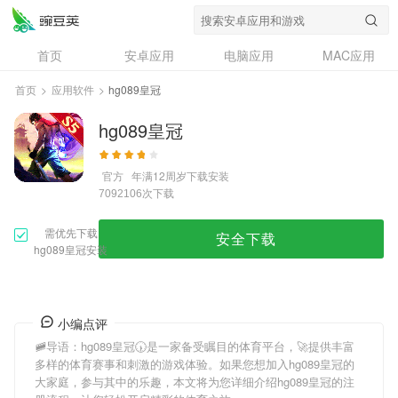
首页
安卓应用
电脑应用
MAC应用
资讯
专题
设计奖
创意应用
首页
>
应用软件
>
hg089皇冠
问答
hg089皇冠
官方
年满12周岁
下载安装
次下载
7092106
需优先下载
安全下载
hg089皇冠安装
小编点评
🚞导语：
hg089皇冠
🕠是一家备受瞩目的体育平台，🚀提供丰富
多样的体育赛事和刺激的游戏体验。如果您想加入
hg089皇冠
的
大家庭，参与其中的乐趣，本文将为您详细介绍
hg089皇冠
的注