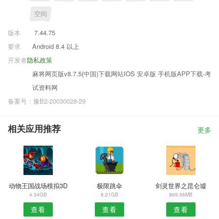
空间
版本
7.44.75
要求
Android 8.4 以上
开发者
隐私政策
麻将网页版v8.7.5(中国)下载网站IOS 安卓版 手机版APP下载-考
试资料网
备案号：豫B2-20030028-29
相关应用推荐
更多
动物王国战场模拟3D
极限跳伞
剑灵世界之昆仑墟
4.34GB
8.21GB
869.66MB
查看
查看
查看