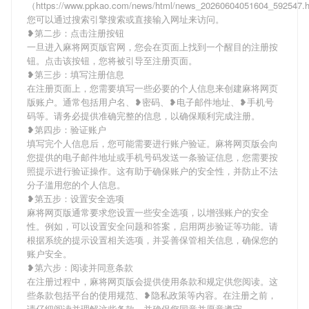
（https://www.ppkao.com/news/html/news_20260604051604_592547
您可以通过搜索引擎搜索或直接输入网址来访问。
❥第二步：点击注册按钮
一旦进入麻将网页版官网，您会在页面上找到一个醒目的注册按
钮。点击该按钮，您将被引导至注册页面。
❥第三步：填写注册信息
在注册页面上，您需要填写一些必要的个人信息来创建麻将网页
版账户。通常包括用户名、❥密码、❥电子邮件地址、❥手机号
码等。请务必提供准确完整的信息，以确保顺利完成注册。
❥第四步：验证账户
填写完个人信息后，您可能需要进行账户验证。麻将网页版会向
您提供的电子邮件地址或手机号码发送一条验证信息，您需要按
照提示进行验证操作。这有助于确保账户的安全性，并防止不法
分子滥用您的个人信息。
❥第五步：设置安全选项
麻将网页版通常要求您设置一些安全选项，以增强账户的安全
性。例如，可以设置安全问题和答案，启用两步验证等功能。请
根据系统的提示设置相关选项，并妥善保管相关信息，确保您的
账户安全。
❥第六步：阅读并同意条款
在注册过程中，麻将网页版会提供使用条款和规定供您阅读。这
些条款包括平台的使用规范、❥隐私政策等内容。在注册之前，
请仔细阅读并理解这些条款，并确保您同意并愿意遵守。