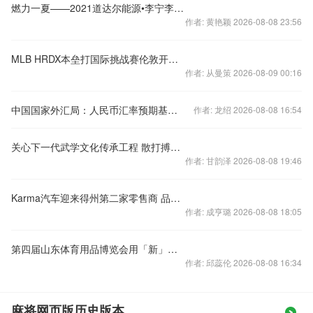
燃力一夏——2021道达尔能源•李宁李永波杯3V3羽毛球赛海口站火
作者: 黄艳颖 2026-08-08 23:56
MLB HRDX本垒打国际挑战赛伦敦开赛，2023有望落地中国
作者: 从曼策 2026-08-09 00:16
中国国家外汇局：人民币汇率预期基本稳定
作者: 龙绍 2026-08-08 16:54
关心下一代武学文化传承工程 散打搏击项目在京启动
作者: 甘韵泽 2026-08-08 19:46
Karma汽车迎来得州第二家零售商 品牌发展计划
作者: 成亨璐 2026-08-08 18:05
第四届山东体育用品博览会用「新」升级 强势来袭
作者: 邱蕊伦 2026-08-08 16:34
麻将网页版历史版本