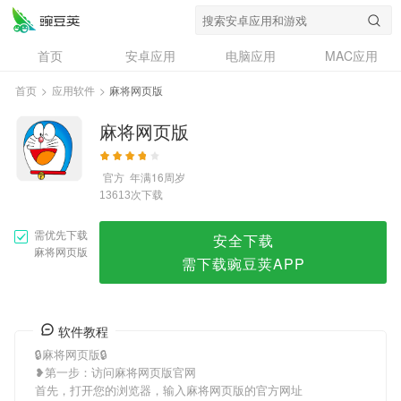
麻将网页版
首页
安卓应用
电脑应用
MAC应用
资讯
专题
设计奖
创意应用
首页
>
应用软件
>
麻将网页版
问答
麻将网页版
官方
年满16周岁
次下载
13613
需优先下载
安全下载
麻将网页版
需下载豌豆荚APP
软件教程
🔒麻将网页版🔒
❥第一步：访问麻将网页版官网
首先，打开您的浏览器，输入麻将网页版的官方网址