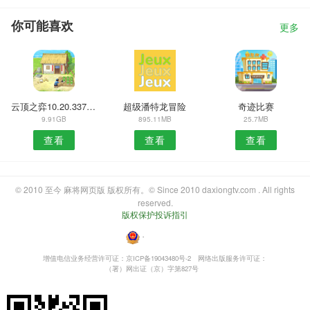
你可能喜欢
更多
云顶之弈10.20.3376669
超级潘特龙冒险
奇迹比赛
9.91GB
895.11MB
25.7MB
查看
查看
查看
© 2010 至今 麻将网页版 版权所有。© Since 2010 daxiongtv.com . All rights
reserved.
版权保护投诉指引
・
增值电信业务经营许可证：京ICP备19043480号-2
网络出版服务许可证：
（署）网出证（京）字第827号