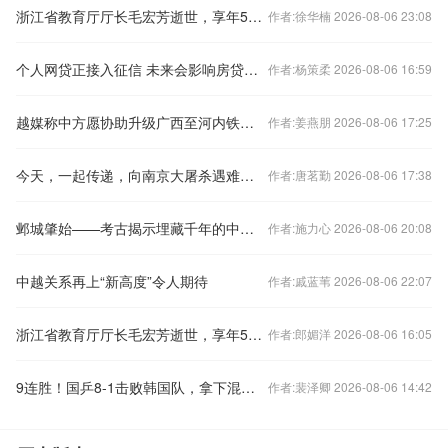
浙江省教育厅厅长毛宏芳逝世，享年58岁
作者:徐华楠 2026-08-06 23:08
个人网贷正接入征信 未来会影响房贷么？
作者:杨策柔 2026-08-06 16:59
越媒称中方愿协助升级广西至河内铁路交通，外交部回应
作者:姜燕朋 2026-08-06 17:25
今天，一起传递，向南京大屠杀遇难同胞致哀！
作者:唐茗勤 2026-08-06 17:38
邺城肇始——考古揭示埋藏千年的中国都城秘密
作者:施力心 2026-08-06 20:08
中越关系再上“新高度”令人期待
作者:戚蓝苇 2026-08-06 22:07
浙江省教育厅厅长毛宏芳逝世，享年58岁
作者:郎媚洋 2026-08-06 16:05
9连胜！国乒8-1击败韩国队，拿下混合团体世界杯冠军
作者:裴泽卿 2026-08-06 14:42