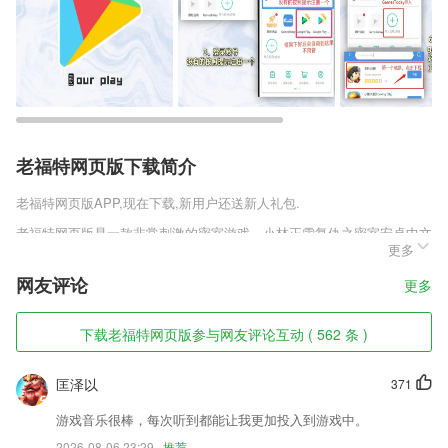
老福特网页版下载简介
老福特网页版
APP,现在下载,新用户还送新人礼包.
老福特网页版是一款非常刺激的密室游戏，小林正雪复仇之密室安卓中文
更多
版中你将会被困在一所密室中，这个密室的周围有着重重机关的阻拦，你
需要凭借着自己的智慧逃离这里，这款游戏集悬疑、逃生、解谜等多种玩
网友评论
更多
法与一同，给你带来非常特别的密室逃脱玩法。
老福特网页版软件特色
下载老福特网页版参与网友评论互动 ( 562 条 )
1,移动图说，加强学习互动
匡泽以
371
2,开放格局鼓励创新创造，特色插件凝聚企业合力，
3,【专业】最专业的慢性肾病管理方案、肾病饮食解决方案
游戏音乐很棒，每次听到都能让我更加投入到游戏中。
2026-08-06 23:29
推荐