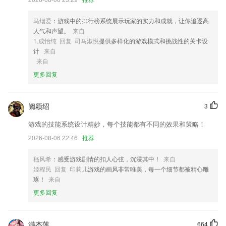
4,第一时间了解班级学生的疑问，快速帮助2265学生答疑，让老师的身影
无处不在
马烟爱
：游戏中的排行榜系统展示玩家的实力和成就，让你追逐高
5,全年服务不停歇,你有需求随时可以进入这里来找寻专业人员;
人气和声望。
来自
6,学生学习：通过资源平台进行云学习，轻松查询各类资源
1.成怡纯 回复 司马淑悦
提供多样化的游戏模式和挑战性的关卡设
计
来自
老福特网页版软件优势
来自
1.拥有非常高效的单词记背模式，帮助用户快速的记背更多的单词
更多回复
2.可以自由发挥自己的想象力，画出一幅属于自己的的作品。
3.打开题库就能迅速查阅到相关的试题内容
阙颖绍
3
4.一课一练，小学英语王牌教辅听说练习，让2265英语孩子再提高！
游戏的技能系统设计精妙，每个技能都有不同的效果和策略！
5.·专业试题，轻松考证
2026-08-06 22:46
推荐
6.高频考点＋高频易错，深入解析，助你牢记常考、易错点！
嵇风希
：感受游戏剧情的扣人心弦，沉浸其中！
来自
老福特网页版更新了什么?
姬程民 回复 印莉儿
游戏的画风非常唯美，每一个细节都被精心雕
琢！
来自
小部件增加背景和字体颜色设置
更多回复
支持创建行内页面&行内引用页面
以上就是雷火电竞app官方版下载的介绍，如果您喜欢这款软件，您可以
到应用商店进行打分评论，说出您的使用经历，以帮助我们更好的对产品
满杰莲
664