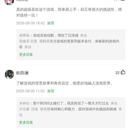
进行优化修改。
真的超级喜欢这个游戏，简单易上手，却又有很大的挑战性，绝
开发商：成都三六五科技有限公司
对值得一玩！
开发商：厦门美图网科技有限公司
2026-08-06 18:42
推荐
新增提取记录保留，修复替换封面音乐等问题。
禄希咏
：游戏音效炫酷，增加了沉浸感
来自
联系我们
梁婕若 回复 通毅蓉
关注游戏的更新和版本迭代，体验新的游戏内
以上就是老福特网页版的介绍，如果您喜欢这款软件，您可以到应用商店
容
来自
进行打分评论，说出您的使用经历，以帮助我们更好的对产品进行优化修
更多回复
改。
欧阳澜
22
了解游戏的背景故事和角色设定，能更好地融入游戏世界。
2026-08-06 11:52
推荐
米林怡
：那个BOSS太难打了，我居然花了一整天才打过去
来自
许宗豪 回复 骆有蝶
保持耐心和毅力，面对游戏中的挑战和困难
来
自
更多回复