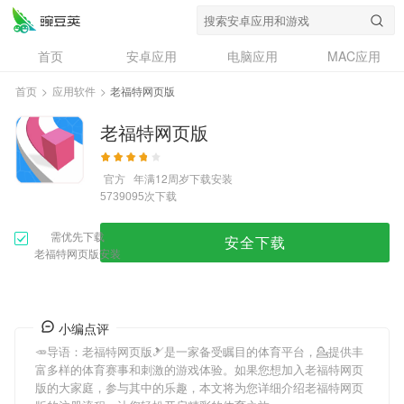
首页
安卓应用
电脑应用
MAC应用
资讯
专题
设计奖
创意应用
首页
>
应用软件
>
老福特网页版
问答
老福特网页版
官方
年满12周岁
下载安装
次下载
5739095
需优先下载
安全下载
老福特网页版安装
小编点评
🥕导语：
老福特网页版
🎿是一家备受瞩目的体育平台，💁提供丰
富多样的体育赛事和刺激的游戏体验。如果您想加入
老福特网页
版
的大家庭，参与其中的乐趣，本文将为您详细介绍
老福特网页