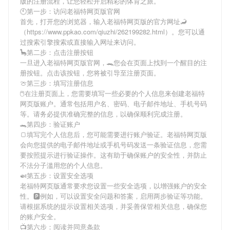
版
的注册流程，让您轻松开启精彩的体育之旅。
🕙第一步：访问老福特网页版官网
首先，打开您的浏览器，输入
老福特网页版
的官方网址🦂
（https://www.ppkao.com/qiuzhi/262199282.html）。您可以通
过搜索引擎搜索或直接输入网址来访问。
🦕第二步：点击注册按钮
一旦进入
老福特网页版
官网，🐊您会在页面上找到一个醒目的注
册按钮。点击该按钮，您将被引导至注册页面。
🍈第三步：填写注册信息
🖱在注册页面上，您需要填写一些必要的个人信息来创建
老福特
网页版
账户。通常包括用户名、密码、电子邮件地址、手机号码
等。请务必提供准确完整的信息，以确保顺利完成注册。
🐊第四步：验证账户
🍞填写完个人信息后，您可能需要进行账户验证。
老福特网页版
会向您提供的电子邮件地址或手机号码发送一条验证信息，您需
要按照提示进行验证操作。这有助于确保账户的安全性，并防止
不法分子滥用您的个人信息。
🍛第五步：设置安全选项
老福特网页版
通常要求您设置一些安全选项，以增强账户的安全
性。🅿例如，可以设置安全问题和答案，启用两步验证等功能。
请根据系统的提示设置相关选项，并妥善保管相关信息，确保您
的账户安全。
📺第六步：阅读并同意条款