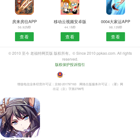
房来房往APP
移动云视频安卓版
0004大家运APP
56.92MB
44.1MB
98.13MB
查看
查看
查看
© 2010 至今 老福特网页版 版权所有。© Since 2010 ppkao.com. All rights
reserved.
版权保护投诉指引
・
增值电信业务经营许可证：京B2-201797163
网络出版服务许可证：（署）网
出证（京）字第2799号