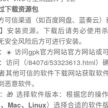
通过下载资源包
方可信渠道（如百度网盘、蓝奏云）获
】安装资源。下载后请务必使用
无安全风险后方可进行安装。
步：☀️ 访问gpk官方网站官方网站或
访问（/8407d/53323613.html
者其他可信的软件下载网站获取软
到恶意软件。
步：🎁 选择软件版本：根据您的操
s、Mac、Linux
）选择合适的软件