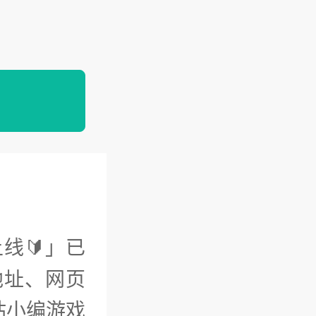
线🔰」已
地址、网页
站小编游戏