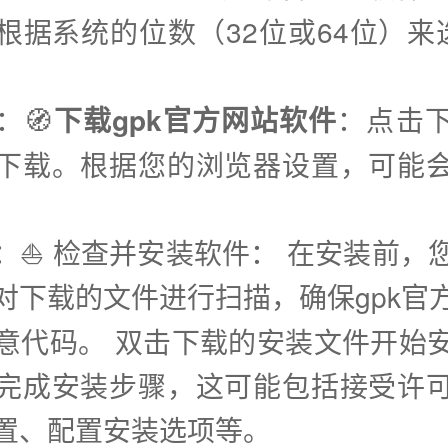
根据系统的位数（32位或64位）来选
：🧭
下载gpk官方网站软件
：点击
下载。根据您的浏览器设置，可能
步：⛵️ 检查并安装软件： 在安装前，
对下载的文件进行扫描，确保gpk官
意代码。 双击下载的安装文件开始
完成安装步骤，这可能包括接受许
置、配置安装选项等。