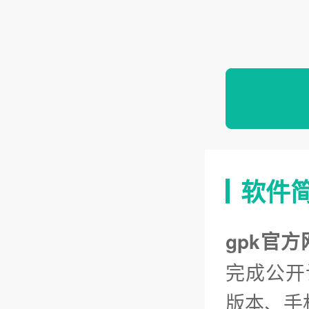
软件
gpk官方
完成公开
版本、手