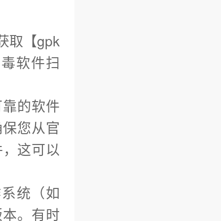
取【gpk
杀毒软件扫
可靠的软件
）确保您从官
件，这可以
作系统（如
版本。有时