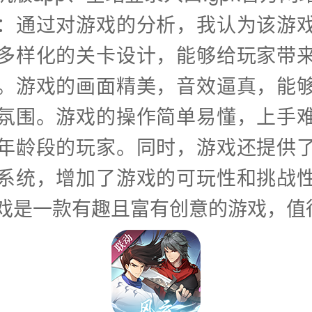
：通过对游戏的分析，我认为该游
多样化的关卡设计，能够给玩家带
。游戏的画面精美，音效逼真，能
氛围。游戏的操作简单易懂，上手
年龄段的玩家。同时，游戏还提供
系统，增加了游戏的可玩性和挑战
戏是一款有趣且富有创意的游戏，值