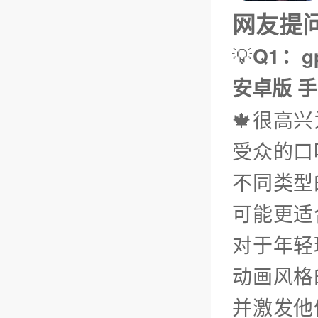
网友提问（
💡
Q1：g
安卓版 手
🍁很高
受众的口
不同类型
可能更适
对于年轻
动画风格
并激发他