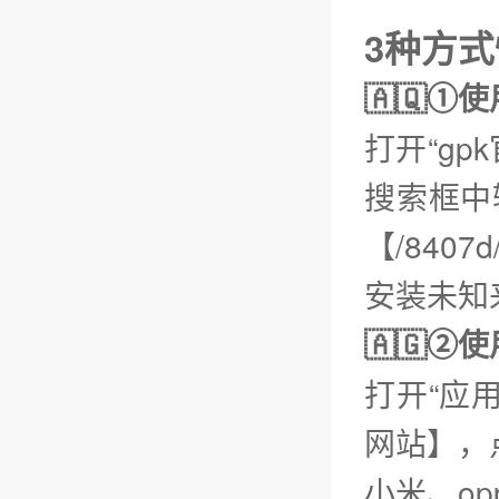
3种方式
🇦🇶①
打开“g
搜索框中
【/8407
安装未知
🇦🇬
打开“应
网站】，
小米、op