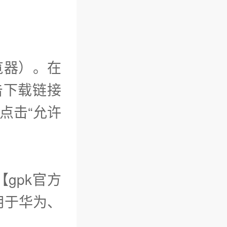
览器）。在
击下载链接
成后点击“允许
gpk官方
用于华为、