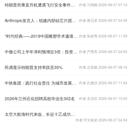
特朗普所乘直升机遭遇飞行安全事件，美国联邦航空局启动调查
作者:习阅晓 2026-08-07 07:10
Anthropic发言人：组建内部硅芯片团队将使我们能够联合设计硬件与模型。
作者:唐贝承 2026-08-07 04:39
“时代经典——2019中国雕塑学术邀请展”9月开幕 210件作品集中呈现新中国雕塑发展脉络
作者:朱妍秀 2026-08-07 11:59
中微公司上半年净利预增近3倍：投资收益贡献过半利润，设备研发持续突破
作者:严厚亮 2026-08-07 04:55
民调显示特朗普支持率跌至35%
作者:左亚毓 2026-08-07 08:15
中铁集团：践行社会责任 为城市发展赋能
作者:孔雅仪 2026-08-07 11:04
2026年兰州石化招聘高校毕业生302名
作者:支仪壮 2026-08-07 10:05
太空大航海时代来临，长征十乙成功回收，中国手握低成本登天钥匙
作者:宇文栋岩 2026-08-07 04:34