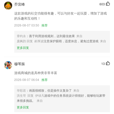
开放【LG V30】机型的双系统。
乔宜峰
603
赵石作家新近力作《默视的网红》上线！诡异的蛋于从中孵化的形态各异
这款游戏的社交功能很有趣，可以与好友一起玩耍，增加了游戏
的怪物！新作《狂魔重生》火爆上线，武练狂魔重生店小二
的乐趣和互动性！
新增字体大小设置，提升阅读体验；
2026-08-07 03:50
推荐
修复｜与商城助手对话闪退问题
章钧永
：善于利用游戏规则，达到最佳效果
来自
增加会员概况数据展示
庞枫韵 回复 郝厚波
注意保护眼睛，适度休息，避免过度游戏
来自
联系我们
更多回复
以上就是亚娱电竞官网的介绍，如果您喜欢这款软件，您可以到应用商店
进行打分评论，说出您的使用经历，以帮助我们更好的对产品进行优化修
改。
穆苇振
13
游戏商城的道具种类非常丰富
2026-08-07 06:04
推荐
华彩若
：画面很精致，但是操作太复杂了
来自
洪生苛 回复 伊绿凡
游戏中的任务系统设计得很好，能够给玩家带
来很多挑战。
来自
更多回复