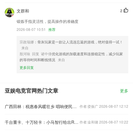
文群和
2
锻炼手指灵活性，提高操作的准确度
2026-08-07 10:51
推荐
宗政瑞娜
：骨灰玩家是一款让人流连忘返的游戏，绝对值得一试！
来自
殷河咏 回复 诸中倩
优化游戏的加载速度和连接稳定性，减少玩家
的等待时间和断线情况
来自
更多回复
亚娱电竞官网热门文章
更多
广西田林：税惠春风暖壮乡 唱响便民惠民曲
作者:娄振广 2026-08-07 12:12
千台重卡、十万轻卡：小马智行给出Robotruck量产时间表
作者:金和璐 2026-08-07 10:22