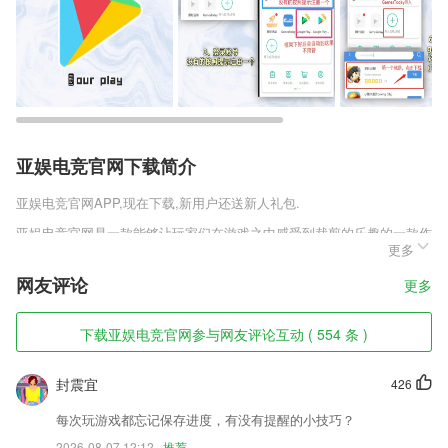
亚娱电竞官网下载简介
亚娱电竞官网
APP,现在下载,新用户还送新人礼包.
亚娱电竞官网是一款能够让玩家们在游戏之中感受到裁剪的乐趣的一款作
更多
品，这款小游戏之前在抖音上非常的火爆，能够为玩家们带来非常不错的
游戏体验，整个作品有着多样的游戏玩法，甚至衣服的款式都非常的多，
网友评论
更多
足以让玩家们感受到不同的新奇震撼。
亚娱电竞官网软件特色
下载亚娱电竞官网参与网友评论互动 ( 554 条 )
1,畅享手机便捷服务提供在店点餐、外卖送餐等多种智能服务!
封震宜
426
2,选择正确的发音，针对易混淆声韵母专项练习，快速测练，通过发音选
声母、韵母、音节。
每次玩游戏都忘记保存进度，有没有提醒的小技巧？
3,查看附近的学习好友；
2026-08-07 12:12
推荐