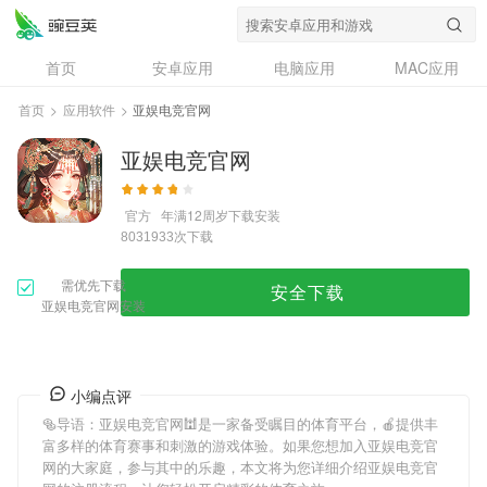
首页
安卓应用
电脑应用
MAC应用
资讯
专题
设计奖
创意应用
首页
>
应用软件
>
亚娱电竞官网
问答
亚娱电竞官网
官方
年满12周岁
下载安装
次下载
8031933
需优先下载
安全下载
亚娱电竞官网安装
小编点评
🥯导语：
亚娱电竞官网
🕍是一家备受瞩目的体育平台，🍎提供丰
富多样的体育赛事和刺激的游戏体验。如果您想加入
亚娱电竞官
网
的大家庭，参与其中的乐趣，本文将为您详细介绍
亚娱电竞官