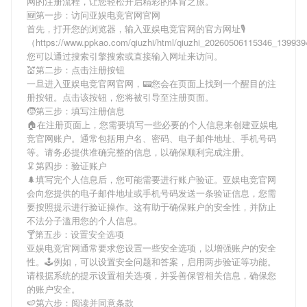
网
的注册流程，让您轻松开启精彩的体育之旅。
🆕第一步：访问亚娱电竞官网官网
首先，打开您的浏览器，输入
亚娱电竞官网
的官方网址🎙
（https://www.ppkao.com/qiuzhi/html/qiuzhi_20260506115346_1399
您可以通过搜索引擎搜索或直接输入网址来访问。
💒第二步：点击注册按钮
一旦进入
亚娱电竞官网
官网，📟您会在页面上找到一个醒目的注
册按钮。点击该按钮，您将被引导至注册页面。
🧒第三步：填写注册信息
🏠在注册页面上，您需要填写一些必要的个人信息来创建
亚娱电
竞官网
账户。通常包括用户名、密码、电子邮件地址、手机号码
等。请务必提供准确完整的信息，以确保顺利完成注册。
🦑第四步：验证账户
🌲填写完个人信息后，您可能需要进行账户验证。
亚娱电竞官网
会向您提供的电子邮件地址或手机号码发送一条验证信息，您需
要按照提示进行验证操作。这有助于确保账户的安全性，并防止
不法分子滥用您的个人信息。
🍸第五步：设置安全选项
亚娱电竞官网
通常要求您设置一些安全选项，以增强账户的安全
性。🕹例如，可以设置安全问题和答案，启用两步验证等功能。
请根据系统的提示设置相关选项，并妥善保管相关信息，确保您
的账户安全。
🍉第六步：阅读并同意条款