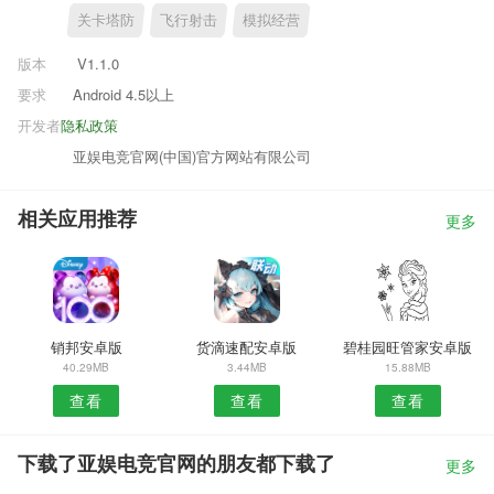
关卡塔防
飞行射击
模拟经营
版本
V1.1.0
要求
Android 4.5以上
开发者
隐私政策
亚娱电竞官网(中国)官方网站有限公司
相关应用推荐
更多
销邦安卓版
货滴速配安卓版
碧桂园旺管家安卓版
40.29MB
3.44MB
15.88MB
查看
查看
查看
下载了亚娱电竞官网的朋友都下载了
更多