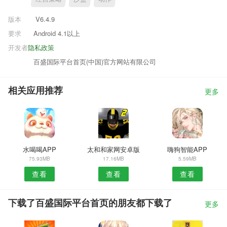
版本
V6.4.9
要求
Android 4.1以上
开发者
隐私政策
百盛国际平台首页(中国)官方网站有限公司
相关应用推荐
更多
水喝喝APP
太和和家网安卓版
嗨狗智能APP
75.93MB
17.16MB
5.59MB
查看
查看
查看
下载了百盛国际平台首页的朋友都下载了
更多