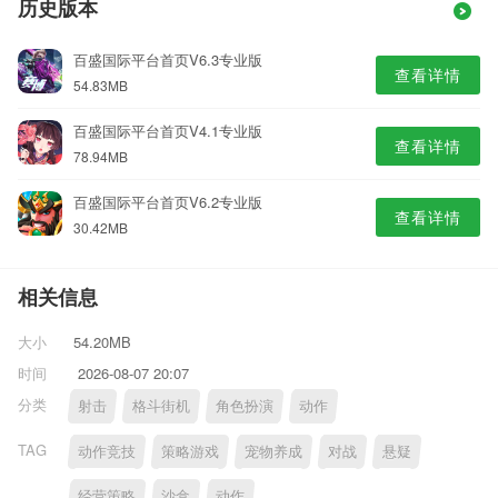
历史版本
百盛国际平台首页V6.3专业版
查看详情
54.83MB
百盛国际平台首页V4.1专业版
查看详情
78.94MB
百盛国际平台首页V6.2专业版
查看详情
30.42MB
相关信息
大小
54.20MB
时间
2026-08-07 20:07
分类
射击
格斗街机
角色扮演
动作
TAG
动作竞技
策略游戏
宠物养成
对战
悬疑
经营策略
沙盒
动作