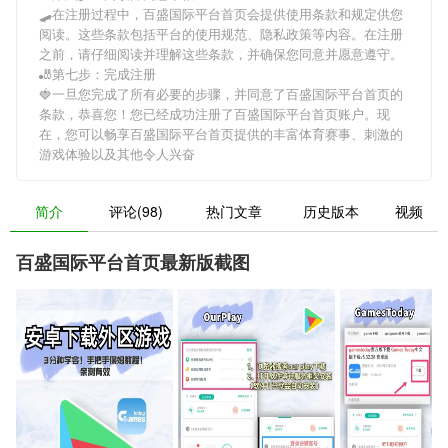
🛹在注册过程中，
百盛国际平台首页
会提供使用条款和规定供您
阅读。这些条款包括平台的使用规范、隐私政策等内容。在注册
之前，请仔细阅读并理解这些条款，并确保您同意并愿意遵守。
🎳第七步：完成注册
🍓一旦您完成了所有必要的步骤，并同意了
百盛国际平台首页
的
条款，恭喜您！您已经成功注册了百盛国际平台首页账户。现
在，您可以畅享
百盛国际平台首页
提供的丰富体育赛事、刺激的
游戏体验以及其他令人兴奋
简介
评论(98)
热门文章
历史版本
视频
百盛国际平台首页最新版截图