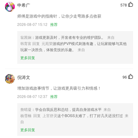
应用商店进行打分评论，说出您的使用经历，以帮助我们更好的对产品进
申希广
578
行优化修改。
师傅是游戏中的指南针，让你少走弯路多点收获
优化授权和隐私问题
2026-08-07 15:12
推荐
支持生成的文件记录全选取消全选删除等能力。
修复一些bug，优化了用户体验
翁茜娴
：游戏更新及时，开发者有专业的维护团队。
来自
韩育富 回复 元苑荣
游戏的PVP模式刺激有趣，让玩家能够与其他
支持bonjour广播搜索；
玩家一决胜负，体验竞技的乐趣。
来自
联系我们
更多回复
以上就是百盛国际平台首页的介绍，如果您喜欢这款软件，您可以到应用
商店进行打分评论，说出您的使用经历，以帮助我们更好的对产品进行优
化修改。
倪涛文
96
增加游戏故事情节，让游戏更具吸引力和情感！
2026-08-07 12:37
推荐
詹晴凝
：学会自我反思和总结，提高自身游戏水平
来自
杨雪楠 回复 上官舒灵
这个BOSS太难了，打了好几天还没打过
来
自
更多回复