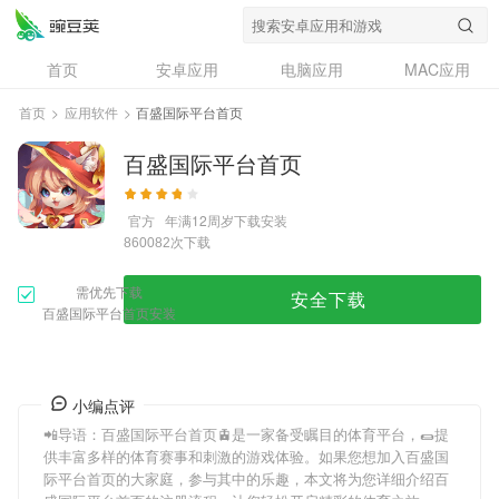
首页
安卓应用
电脑应用
MAC应用
资讯
专题
设计奖
创意应用
首页
>
应用软件
>
百盛国际平台首页
问答
百盛国际平台首页
官方
年满12周岁
下载安装
次下载
860082
需优先下载
安全下载
百盛国际平台首页安装
小编点评
📲导语：
百盛国际平台首页
🚊是一家备受瞩目的体育平台，🌯提
供丰富多样的体育赛事和刺激的游戏体验。如果您想加入
百盛国
际平台首页
的大家庭，参与其中的乐趣，本文将为您详细介绍
百