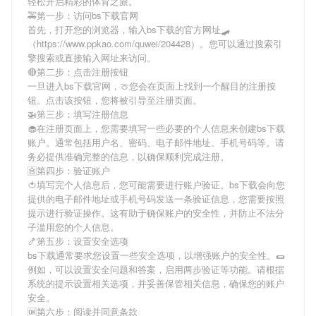
轻松开启精彩的体育之旅。
🚕第一步：访问bs下载官网
首先，打开您的浏览器，输入
bs下载
的官方网址🛹
（https://www.ppkao.com/quwei/204428）。您可以通过搜索引
擎搜索或直接输入网址来访问。
🔴第二步：点击注册按钮
一旦进入
bs下载
官网，🍈您会在页面上找到一个醒目的注册按
钮。点击该按钮，您将被引导至注册页面。
🚁第三步：填写注册信息
🧁在注册页面上，您需要填写一些必要的个人信息来创建
bs下载
账户。通常包括用户名、密码、电子邮件地址、手机号码等。请
务必提供准确完整的信息，以确保顺利完成注册。
🈴第四步：验证账户
🍅填写完个人信息后，您可能需要进行账户验证。
bs下载
会向您
提供的电子邮件地址或手机号码发送一条验证信息，您需要按照
提示进行验证操作。这有助于确保账户的安全性，并防止不法分
子滥用您的个人信息。
🍤第五步：设置安全选项
bs下载
通常要求您设置一些安全选项，以增强账户的安全性。🌯
例如，可以设置安全问题和答案，启用两步验证等功能。请根据
系统的提示设置相关选项，并妥善保管相关信息，确保您的账户
安全。
🆗第六步：阅读并同意条款