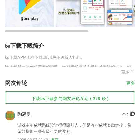
bs下载下载简介
bs下载
APP,现在下载,新用户还送新人礼包.
bs下载是一款十分有趣的游戏。玩家能够通过手机体验数钱的快乐，游
更多
戏更有多种有趣的模式可以让你挑战，更能带给你不一样的游戏体验。丰
富的奖励更能让你领取，独特的模拟方式更能带给你欢乐，解决更多的问
网友评论
更多
题。简单的操作让你更快的上手，更能享受数钱的真实的快乐，更快的沉
浸其中。
下载bs下载参与网友评论互动 ( 279 条 )
bs下载软件特色
1,能够通过它关注井研动态，足不出户也能对井研热点了如指掌;
陶冠曼
395
2,为已经拿到驾照的本本族提供量身定制的陪练服务。
游戏中的成就系统设计得很吸引人，但是有些成就奖励太少，希
3,还有空气质量预报、霾预警，出行早计划。
望能增加一些有吸引力的奖励。
2026-08-07 22:42
推荐