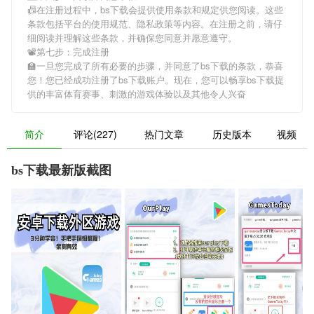
📠在注册过程中，
bs下载
会提供使用条款和规定供您阅读。这些
条款包括平台的使用规范、隐私政策等内容。在注册之前，请仔
细阅读并理解这些条款，并确保您同意并愿意遵守。
📽第七步：完成注册
🏫一旦您完成了所有必要的步骤，并同意了
bs下载
的条款，恭喜
您！您已经成功注册了bs下载账户。现在，您可以畅享
bs下载
提
供的丰富体育赛事、刺激的游戏体验以及其他令人兴奋
简介
评论(227)
热门文章
历史版本
视频
bs下载最新版截图