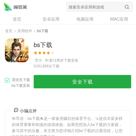
首页
安卓应用
电脑应用
MAC应用
资讯
专题
设计奖
创意应用
首页
>
应用软件
>
bs下载
问答
bs下载
官方
年满12周岁
下载安装
次下载
5291389
需优先下载
安全下载
bs下载安装
小编点评
🌺导语：
bs下载
🐬是一家备受瞩目的体育平台，🍠提供丰富多样
的体育赛事和刺激的游戏体验。如果您想加入
bs下载
的大家庭，
参与其中的乐趣，本文将为您详细介绍
bs下载
的注册流程，让您