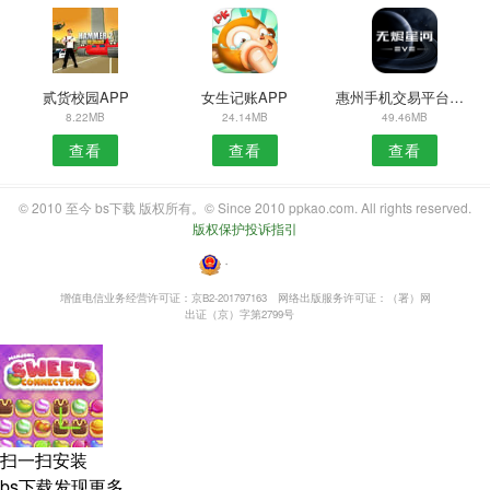
贰货校园APP
女生记账APP
惠州手机交易平台安卓版
8.22MB
24.14MB
49.46MB
查看
查看
查看
© 2010 至今 bs下载 版权所有。© Since 2010 ppkao.com. All rights reserved.
版权保护投诉指引
・
增值电信业务经营许可证：京B2-201797163
网络出版服务许可证：（署）网
出证（京）字第2799号
扫一扫安装
bs下载发现更多