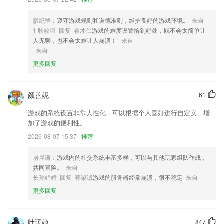
4,【智能搜索】
5,更深入的报告和梳理，让每个人都能了解和了解市场板块；
廖纪罡
：遵守游戏规则和道德准则，维护良好的游戏环境。
来自
6,手机上也能使用抵用卡啦，房源精选做起来！
1.耿姣羽 回复 翟才仁
游戏的难度设置恰到好处，既不会太简单让
人无聊，也不会太难让人崩溃！
来自
bs下载软件优势
来自
1.具有浅显易懂的教育系统，为2265用户供给了由入门到精学的教育系统
更多回复
学习计划；
2.·一手中医行业资讯
颜善妮
61
3.专业、自动分析数据：多样式图表可直接引用，支持各类专业分析，帮
游戏的系统设置非常人性化，可以根据个人喜好进行自定义，增
助挖掘数据的潜在价值。
加了游戏的便利性。
4.即时拍摄作品、即时分享、即时互动反馈
2026-08-07 15:37
推荐
5.按照新华社“三审一校”流程严格筛选平台讲师与课程内容。课程内容包
括“读时评，学申论”、“公务员读书会”、“国考课堂”、“多省联考课堂”等数
屠晨谦
：游戏内的社交系统丰富多样，可以与其他玩家组队作战，
十个特色栏目；
共同冒险。
来自
长孙娟娇 回复 蒋梁诚
游戏的服务器经常崩溃，很不稳定
来自
6.在这里学习编程是很有趣的，大家每天的学习情况也都有记录。
更多回复
bs下载更新了什么?
可以打开小程序喽
叶瑗姬
847