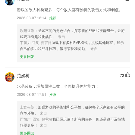
ADB模式 修复Damon进程退出后再次打开SCENE未跳到启动页
游戏的敌人种类繁多，每个敌人都有独特的攻击方式和弱点。
新黄河客户端是济南日报报业集团倾力打造的平台型新媒体旗舰，专注深
度调查，突出可视化传播，覆盖国内外热点新闻，以专业的素养和视角为
2026-08-07 16:14
推荐
您提供更智能更有力度的新闻资讯。
欧阳红浩
：尝试不同的角色组合，探索新的战略和技能组合，让游
新增“台本标签”功能，方便你分类和寻找台本。
戏更加有趣和挑战性。
来自
每日一语首页置顶按钮优化；
丁颖力 回复 龚宗哲
游戏中有多种PVP模式，挑战其他玩家，展示
自己的实力和战斗技巧，赢得荣誉和奖励。
来自
优化训练功能。
更多回复
联系我们
以上就是bs下载的介绍，如果您喜欢这款软件，您可以到应用商店进行
打分评论，说出您的使用经历，以帮助我们更好的对产品进行优化修改。
范媛树
72
水晶装备，增加属性点数，全面提升你的能力！
2026-08-07 17:51
推荐
上官韦朗
：加强游戏的平衡性和公平性，确保每个玩家都有公平的
竞争环境。
来自
严怡广 回复 包秋珍
我已经玩遍了所有的任务，但还是迫不及待地
想要更多！
来自
更多回复