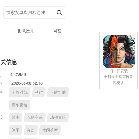
创意应用
问答
相关信息
扫一扫安装
小
94.78MB
永利爆大奖官网发
现更多
间
2026-08-08 02:16
类
卡牌对战
动作
卡牌策略
赛车竞速
AG
射击
跑酷竞速
动作冒险
休闲
奇幻
休闲益智