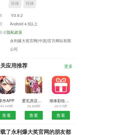
惊悚
惊悚
本
V3.9.2
求
Android 4.5以上
发者
隐私政策
永利爆大奖官网(中国)官方网站有限
公司
相关应用推荐
更多
享作APP
爱瓦房店安卓版
墙体彩绘网APP
99.44MB
99.89MB
28.91MB
查看
查看
查看
下载了永利爆大奖官网的朋友都