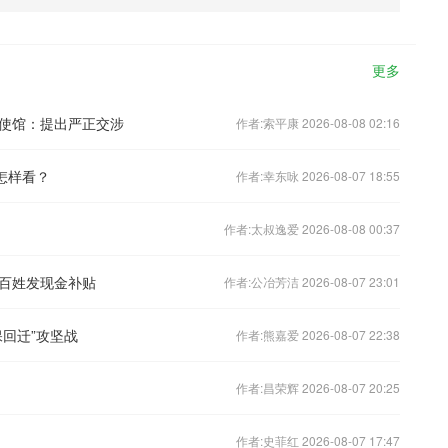
更多
使馆：提出严正交涉
作者:索平康 2026-08-08 02:16
怎样看？
作者:幸东咏 2026-08-07 18:55
作者:太叔逸爱 2026-08-08 00:37
百姓发现金补贴
作者:公冶芳洁 2026-08-07 23:01
回迁”攻坚战
作者:熊嘉爱 2026-08-07 22:38
作者:昌荣辉 2026-08-07 20:25
作者:史菲红 2026-08-07 17:47