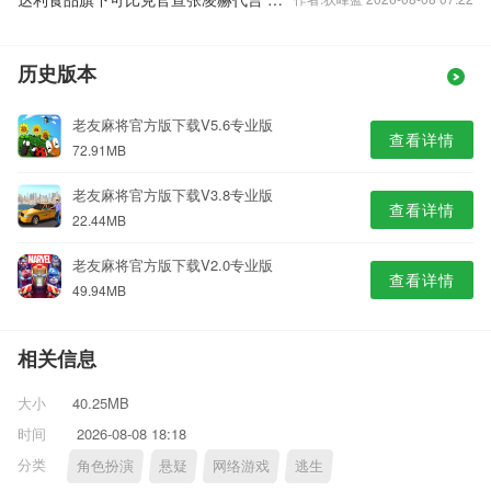
历史版本
老友麻将官方版下载V5.6专业版
查看详情
72.91MB
老友麻将官方版下载V3.8专业版
查看详情
22.44MB
老友麻将官方版下载V2.0专业版
查看详情
49.94MB
相关信息
大小
40.25MB
时间
2026-08-08 18:18
分类
角色扮演
悬疑
网络游戏
逃生