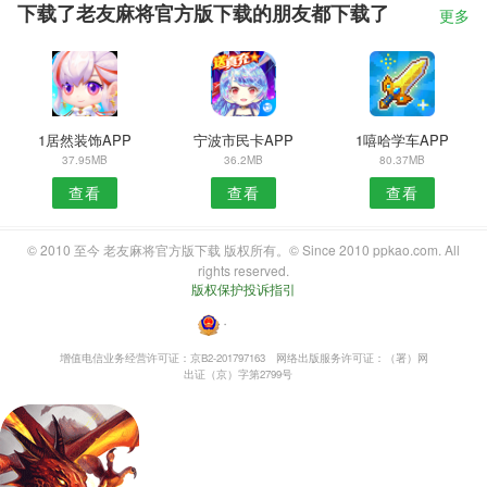
下载了老友麻将官方版下载的朋友都下载了
更多
1居然装饰APP
宁波市民卡APP
1嘻哈学车APP
37.95MB
36.2MB
80.37MB
查看
查看
查看
© 2010 至今 老友麻将官方版下载 版权所有。© Since 2010 ppkao.com. All
rights reserved.
版权保护投诉指引
・
增值电信业务经营许可证：京B2-201797163
网络出版服务许可证：（署）网
出证（京）字第2799号