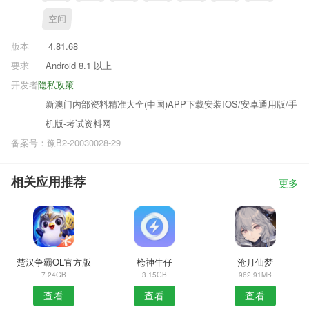
空间
版本
4.81.68
要求
Android 8.1 以上
开发者
隐私政策
新澳门内部资料精准大全(中国)APP下载安装IOS/安卓通用版/手
机版-考试资料网
备案号：豫B2-20030028-29
相关应用推荐
更多
楚汉争霸OL官方版
枪神牛仔
沧月仙梦
7.24GB
3.15GB
962.91MB
查看
查看
查看