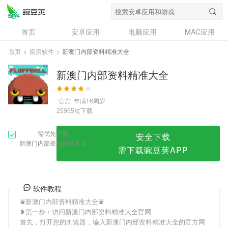
新澳门内部资料精准大全
首页
安卓应用
电脑应用
MAC应用
资讯
专题
设计奖
创意应用
首页
>
应用软件
>
新澳门内部资料精准大全
问答
新澳门内部资料精准大全
官方
年满16周岁
次下载
25955
需优先下载
安全下载
新澳门内部资料精准大全
需下载豌豆荚APP
软件教程
⛲新澳门内部资料精准大全⛲
❥第一步：访问新澳门内部资料精准大全官网
首先，打开您的浏览器，输入新澳门内部资料精准大全的官方网