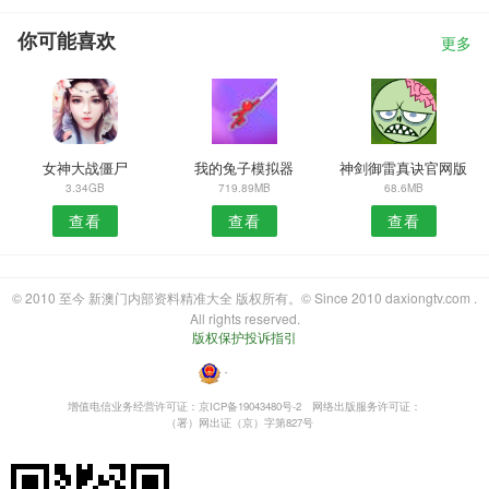
你可能喜欢
更多
女神大战僵尸
我的兔子模拟器
神剑御雷真诀官网版
3.34GB
719.89MB
68.6MB
查看
查看
查看
© 2010 至今 新澳门内部资料精准大全 版权所有。© Since 2010 daxiongtv.com .
All rights reserved.
版权保护投诉指引
・
增值电信业务经营许可证：京ICP备19043480号-2
网络出版服务许可证：
（署）网出证（京）字第827号