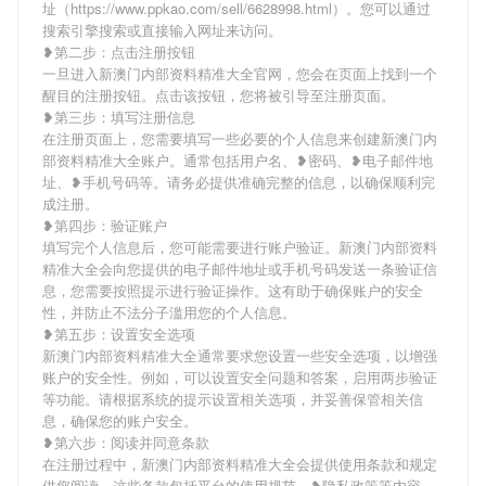
址（https://www.ppkao.com/sell/6628998.html）。您可以通过
搜索引擎搜索或直接输入网址来访问。
❥第二步：点击注册按钮
一旦进入新澳门内部资料精准大全官网，您会在页面上找到一个
醒目的注册按钮。点击该按钮，您将被引导至注册页面。
❥第三步：填写注册信息
在注册页面上，您需要填写一些必要的个人信息来创建新澳门内
部资料精准大全账户。通常包括用户名、❥密码、❥电子邮件地
址、❥手机号码等。请务必提供准确完整的信息，以确保顺利完
成注册。
❥第四步：验证账户
填写完个人信息后，您可能需要进行账户验证。新澳门内部资料
精准大全会向您提供的电子邮件地址或手机号码发送一条验证信
息，您需要按照提示进行验证操作。这有助于确保账户的安全
性，并防止不法分子滥用您的个人信息。
❥第五步：设置安全选项
新澳门内部资料精准大全通常要求您设置一些安全选项，以增强
账户的安全性。例如，可以设置安全问题和答案，启用两步验证
等功能。请根据系统的提示设置相关选项，并妥善保管相关信
息，确保您的账户安全。
❥第六步：阅读并同意条款
在注册过程中，新澳门内部资料精准大全会提供使用条款和规定
供您阅读。这些条款包括平台的使用规范、❥隐私政策等内容。