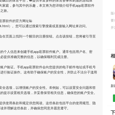
备受瞩目的体育平台，🥪提供丰富多样的体育赛事和刺激的游戏体
大家庭，参与其中的乐趣，本文将为您详细介绍
手机app彩票软件
育之旅。
版
要
p彩票软件
的官方网址🕌
ell/8735564.html）。您可以通过搜索引擎搜索或直接输入网址来访问。
开
您会在页面上找到一个醒目的注册按钮。点击该按钮，您将被引导至
要的个人信息来创建
手机app彩票软件
账户。通常包括用户名、密
务必提供准确完整的信息，以确保顺利完成注册。
行账户验证。
手机app彩票软件
会向您提供的电子邮件地址或手机号
示进行验证操作。这有助于确保账户的安全性，并防止不法分子滥用
安全选项，以增强账户的安全性。🦋例如，可以设置安全问题和答
统的提示设置相关选项，并妥善保管相关信息，确保您的账户安全。
提供使用条款和规定供您阅读。这些条款包括平台的使用规范、隐
阅读并理解这些条款，并确保您同意并愿意遵守。
下