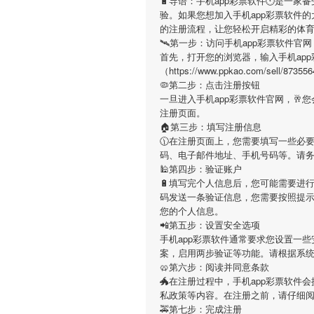
🔋导语：
手机app彩票软件
🕚是一家
验。如果您想加入
手机app彩票软件
的
的注册流程，让您轻松开启精彩的体
🛰第一步：访问手机app彩票软件官网
首先，打开您的浏览器，输入
手机ap
（https://www.ppkao.com/s
🦠第二步：点击注册按钮
一旦进入
手机app彩票软件
官网，🥂
注册页面。
🏠第三步：填写注册信息
🕦在注册页面上，您需要填写一些必
码、电子邮件地址、手机号码等。请
🕌第四步：验证账户
🔋填写完个人信息后，您可能需要进
码发送一条验证信息，您需要按照提
您的个人信息。
📲第五步：设置安全选项
手机app彩票软件
通常要求您设置一些
案，启用两步验证等功能。请根据系
🥨第六步：阅读并同意条款
🐲在注册过程中，
手机app彩票软件
会
私政策等内容。在注册之前，请仔细
🚕第七步：完成注册