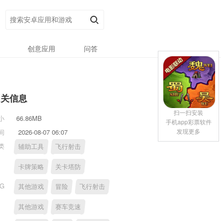
创意应用
问答
相关信息
扫一扫安装
小
66.86MB
手机app彩票软件
发现更多
间
2026-08-07 06:07
类
辅助工具
飞行射击
卡牌策略
关卡塔防
AG
其他游戏
冒险
飞行射击
其他游戏
赛车竞速