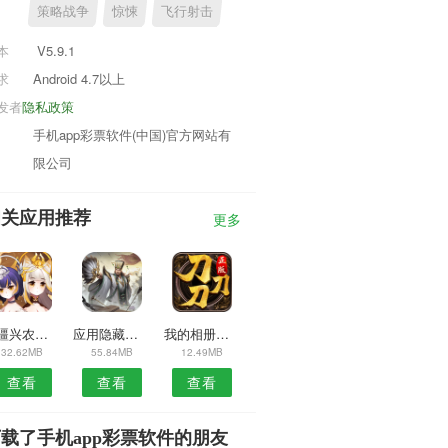
策略战争
惊悚
飞行射击
本
V5.9.1
求
Android 4.7以上
发者
隐私政策
手机app彩票软件(中国)官方网站有
限公司
相关应用推荐
更多
新疆兴农网安卓版
应用隐藏全能王安卓版
我的相册宝典安卓版
32.62MB
55.84MB
12.49MB
查看
查看
查看
载了手机app彩票软件的朋友