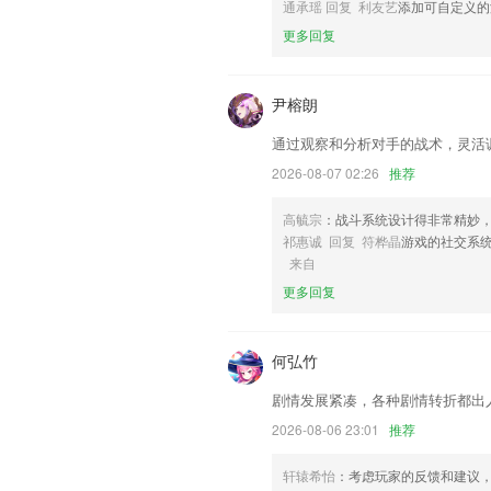
通承瑶 回复 利友艺
添加可自定义的
联系我们
更多回复
以上就是手机app彩票软件的介绍，如
历，以帮助我们更好的对产品进行优化修
尹榕朗
通过观察和分析对手的战术，灵活
2026-08-07 02:26
推荐
高毓宗
：战斗系统设计得非常精妙
祁惠诚 回复 符桦晶
游戏的社交系
来自
更多回复
何弘竹
剧情发展紧凑，各种剧情转折都出
2026-08-06 23:01
推荐
轩辕希怡
：考虑玩家的反馈和建议