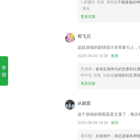
1.晏珊琛 回复 溥丹炎
千载难逢的
来自
1.这里的各种题目更新快速，帮助我们找
更多回复
2.查看与孩子有关的消息通知，接受机构
3.也是一个很便利的学习平台，课本会详
荀飞贝
4.两年来，本校与众多知名企业、院校建
这款游戏的剧情设计非常吸引人，
5.主要有重点难点突破系列；易错易混
生构建完整的知识体系，理清易错易混的
2026-08-06 18:39
推荐
题方法和技巧，全面提升解题能力。
举
齐伟旭
：参加定期举办的竞赛和比
6.收录李白、杜甫、王维、韩愈、苏轼、
报
终中忠 回复 扶影岚
游戏的社区系
手机app彩票软件更新了什么?
更多回复
新增印度尼西亚语翻译，感谢@Basuki
ui简化，图片一键设置手机桌面
从姣固
调整消息工作台我的UI效果
这个游戏的画面真是太美了，每次
优化设备管理应用上传图片体验；
2026-08-06 18:39
推荐
系统管理员可为用户重置密码
梁欣馥
：在游戏中，我总是被各种
系统上线