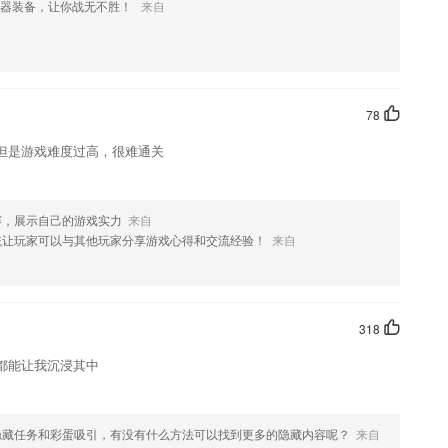
神器装备，让你战无不胜！
来自
到自己感兴趣的各种学习内容。
发的推送
细的为你解析词义。
78
立了良好的管理咨询及教学合作关系。
但是游戏难度过高，很难通关
辨析系列；解题方法技巧系列等。强化重点知识，指导规律方法，帮助学
概念与方法，规避思维与解题中常见的错误。学会解题，掌握必须的解
赛，展示自己的游戏实力
来自
白居易、李商隐、辛弃疾、李清照、王安石等1000+作者的名篇佳作
统让玩家可以与其他玩家分享游戏心得和交流经验！
来自
318
都能让我沉浸其中
隐藏任务和彩蛋吸引，有没有什么方法可以找到更多的隐藏内容呢？
来自