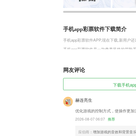
手机app彩票软件下载简介
手机app彩票软件
APP,现在下载,新用户还
手机app彩票软件是一款像素风格的冒
其貌不扬，但是可以掌握各种不同流派的战
宠物的无限制选择，全部的设定都是为了
网友评论
手机app彩票软件软件特色
1,用户可通过客户端，第一时间了解龙
下载手机app
2,十分的好用，能够把你变成二次元漫画
3,【天气提醒】显示7内的天气
赫连亮生
4,详细的答案解析，让您充分了解习题原
优化游戏的控制方式，使操作更加
5,核心：课程快速标准转化
2026-08-07 06:07
推荐
6,健康头条咨询,为您健康保驾护航,轻松购
应伯雨
：增加游戏的音效和背景音
手机app彩票软件软件优势