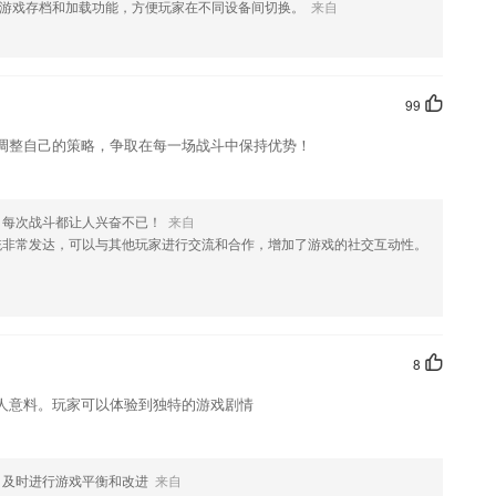
游戏存档和加载功能，方便玩家在不同设备间切换。
来自
果您喜欢这款软件，您可以到应用商店进行打分评论，说出您的使用经
改。
99
调整自己的策略，争取在每一场战斗中保持优势！
，每次战斗都让人兴奋不已！
来自
统非常发达，可以与其他玩家进行交流和合作，增加了游戏的社交互动性。
8
人意料。玩家可以体验到独特的游戏剧情
，及时进行游戏平衡和改进
来自