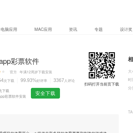
电脑应用
MAC应用
资讯
专题
设计奖
app彩票软件
大
官方
年满12周岁
下载安装
时
54
次下载
99.93%
好评率
3367
人评论
扫码打开当前页下载
分
先下载
安全下载
app彩票软件安装
T