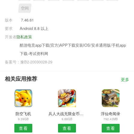
空间
版本
7.46.61
要求
Android 8.8 以上
开发者
隐私政策
酷游电竞app下载(官方)APP下载安装IOS/安卓通用版/手机app
下载-考试资料网
备案号：豫B2-20030028-29
相关应用推荐
更多
防空飞机
兵人大战无限金币钻石版
浮仙奇闻录
9.39GB
9.88GB
792.43MB
查看
查看
查看