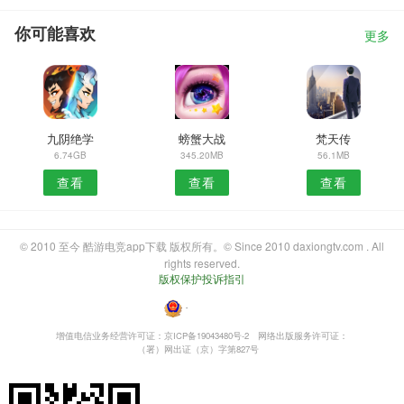
你可能喜欢
更多
九阴绝学
螃蟹大战
梵天传
6.74GB
345.20MB
56.1MB
查看
查看
查看
© 2010 至今 酷游电竞app下载 版权所有。© Since 2010 daxiongtv.com . All
rights reserved.
版权保护投诉指引
・
增值电信业务经营许可证：京ICP备19043480号-2
网络出版服务许可证：
（署）网出证（京）字第827号