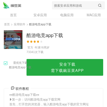
酷游电竞app下载
首页
安卓应用
电脑应用
MAC应用
资讯
专题
设计奖
创意应用
首页
>
应用软件
>
酷游电竞app下载
问答
酷游电竞app下载
官方
年满16周岁
次下载
73341
需优先下载
安全下载
酷游电竞app下载
需下载豌豆荚APP
软件教程
🌭酷游电竞app下载🌭
❥第一步：访问酷游电竞app下载官网
首先，打开您的浏览器，输入酷游电竞app下载的官方网址