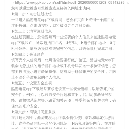
（https://www.ppkao.com/sell/html/sell_20260506001208_09143289.
您可以通过搜索引擎搜索或直接输入网址来访问。
❥第二步：点击注册按钮
一旦进入酷游电竞app下载官网，您会在页面上找到一个醒目的
注册按钮。点击该按钮，您将被引导至注册页面。
❥第三步：填写注册信息
在注册页面上，您需要填写一些必要的个人信息来创建酷游电竞
app下载账户。通常包括用户名、❥密码、❥电子邮件地址、❥手
机号码等。请务必提供准确完整的信息，以确保顺利完成注册。
❥第四步：验证账户
填写完个人信息后，您可能需要进行账户验证。酷游电竞app下
载会向您提供的电子邮件地址或手机号码发送一条验证信息，您
需要按照提示进行验证操作。这有助于确保账户的安全性，并防
止不法分子滥用您的个人信息。
❥第五步：设置安全选项
酷游电竞app下载通常要求您设置一些安全选项，以增强账户的
安全性。例如，可以设置安全问题和答案，启用两步验证等功
能。请根据系统的提示设置相关选项，并妥善保管相关信息，确
保您的账户安全。
❥第六步：阅读并同意条款
在注册过程中，酷游电竞app下载会提供使用条款和规定供您阅
读。这些条款包括平台的使用规范、❥隐私政策等内容。在注册
之前，请仔细阅读并理解这些条款，并确保您同意并愿意遵守。