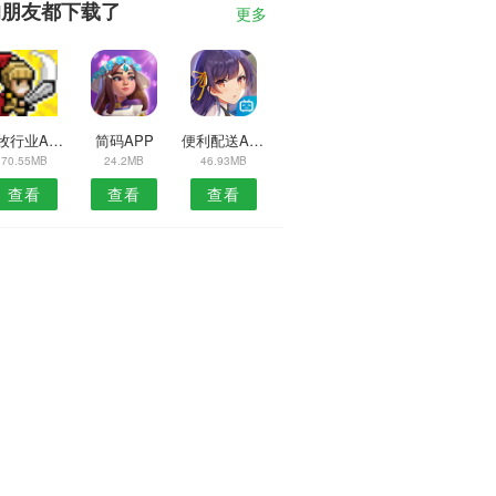
的朋友都下载了
更多
农牧行业APP
简码APP
便利配送APP
70.55MB
24.2MB
46.93MB
查看
查看
查看