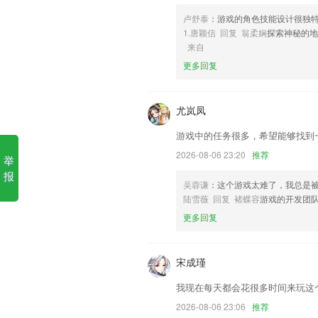
卢舒泰
：游戏的角色技能设计很独
6,自主预约：学员可根据自己时间空闲进
1.唐颖信 回复 翁柔娴
探索神秘的
天天爱彩票app下载安装软件
来自
更多回复
1.更有精准的拍照翻译功能，一键拍照，
2.(熟练者)这是一个可以让你在这找到更
尤岚凤
3.·支持笔试练习、技能学习
4.【知识能力一起学】不仅用有趣的授
游戏中的任务很多，希望能够找到
越省力；
2026-08-06 23:20
推荐
举
5.全新上线的职业培训平台，这里拥有丰
报
吴蓉谦
：这个游戏太难了，我总是
6.查看详情儿歌多多2023最新版免费版 v
陆雪薇 回复 褚蝶容
游戏的开发团
儿歌多多hd手机版 v0 安卓版34M查看详情
更多回复
天天爱彩票app下载安装更新
出行设计未登录情况下自动跳转登录界面
宋成瑾
修正若干Bug，提升稳定性；
我现在每天都会花很多时间来玩这
优化分享文本
2026-08-06 23:06
推荐
证件照换底效果优化