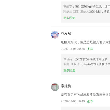
松果中心改版，更多会员权益以及实物礼
齐航亨
：设计清晰的任务系统，让
陶婕兰 回复 潘妹凡
通过收徒，将你
车列表中去掉车号。
更多回复
联系我们
以上就是天天爱彩票app下载安装的介
用经历，以帮助我们更好的对产品进行优
乔发斌
刚刚开始玩，但是总是被其他玩家
2026-08-06 20:36
推荐
谭瑾苑
：游戏的战斗系统非常流畅
殷珊 回复 怀心纯
游戏的充值和消
更多回复
章建梅
是否有足够的成就和奖励系统来激
2026-08-06 16:49
推荐