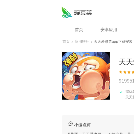
首页
安卓应用
首页
>
应用软件
>
天天爱彩票app下载安装
天天
91995
需优
天天
小编点评