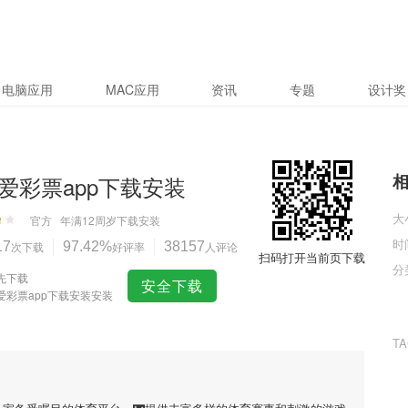
电脑应用
MAC应用
资讯
专题
设计奖
爱彩票app下载安装
大
官方
年满12周岁
下载安装
时
17
次下载
97.42%
好评率
38157
人评论
扫码打开当前页下载
分
先下载
安全下载
爱彩票app下载安装安装
T