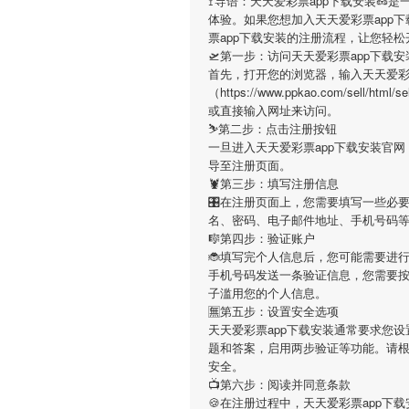
🚏导语：
天天爱彩票app下载安装
🥜
体验。如果您想加入
天天爱彩票app
票app下载安装
的注册流程，让您轻松
🛫第一步：访问天天爱彩票app下载
首先，打开您的浏览器，输入
天天爱彩
（https://www.ppkao.com/sell/h
或直接输入网址来访问。
⛷第二步：点击注册按钮
一旦进入
天天爱彩票app下载安装
官网
导至注册页面。
🦞第三步：填写注册信息
🎛在注册页面上，您需要填写一些必
名、密码、电子邮件地址、手机号码
🎼第四步：验证账户
🐞填写完个人信息后，您可能需要进
手机号码发送一条验证信息，您需要
子滥用您的个人信息。
🈚第五步：设置安全选项
天天爱彩票app下载安装
通常要求您设
题和答案，启用两步验证等功能。请
安全。
📺第六步：阅读并同意条款
🍪在注册过程中，
天天爱彩票app下载