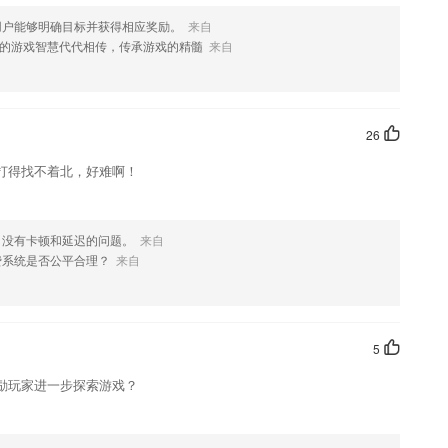
品等你兑换
用户能够明确目标并获得相应奖励。
来自
的游戏智慧代代相传，传承游戏的精髓
来自
绍，如果您喜欢这款软件，您可以到应用商店进行打分评论，说出您的使
化修改。
26
打得找不着北，好难啊！
，没有卡顿和延迟的问题。
来自
费系统是否公平合理？
来自
5
励玩家进一步探索游戏？