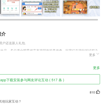
简介
新用户还送新人礼包.
贪玩出品，多位港台明星代言支持回收的真传奇，玩家们在游玩的过程之
更多
受老牌的传奇公司推出的内容是多么的令人感到惊艳和良心，创造出多
个充满了希望和阳光的崭新竞技环境。小编还为玩家们整理了攻略，玩
更多
特色
pp下载安装参与网友评论互动 ( 517 条 )
育经验；
810
怎么玩，非常有趣。
其他玩家互动？
留痕可追溯；