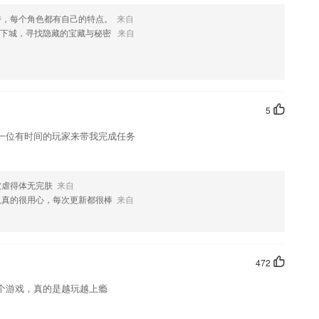
特，每个角色都有自己的特点。
来自
行一人一车学车预约，一人多车预约。
地下城，寻找隐藏的宝藏与秘密
来自
优势
立即实景译文，翻译又快又准
多音乐知音的app, 也希望你可以帮助到更多的吉他爱好者们
5
课方式传输知识，更重视孩子学习习惯的培养，让父母少操心，孩子越学
一位有时间的玩家来带我完成任务
富的职业培训课程；
被虐得体无完肤
来自
0 安卓官方版33M查看详情儿歌多多电视版 v0 安卓最新版33M查看详情
队真的很用心，每次更新都很棒
来自
病理学技术中级总题库最新版 v0.4 安卓版40.7M
了什么?
；
472
个游戏，真的是越玩越上瘾