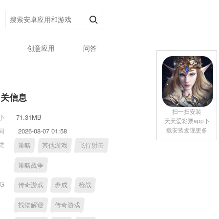
创意应用
问答
相关信息
扫一扫安装
小
71.31MB
天天爱彩票app下
载安装发现更多
间
2026-08-07 01:58
类
策略
其他游戏
飞行射击
策略战争
AG
传奇游戏
养成
枪战
找物解谜
传奇游戏