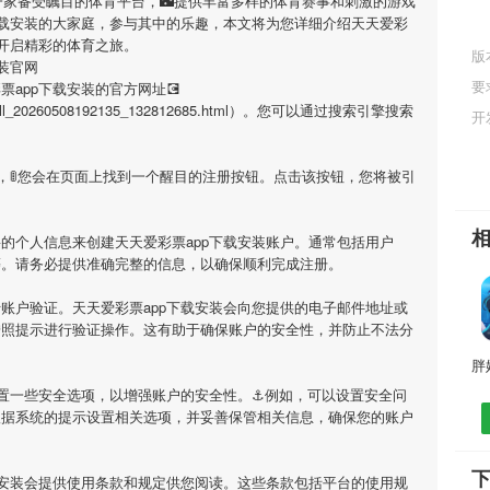
是一家备受瞩目的体育平台，🌃提供丰富多样的体育赛事和刺激的游戏
下载安装
的大家庭，参与其中的乐趣，本文将为您详细介绍
天天爱彩
开启精彩的体育之旅。
版
安装官网
要
票app下载安装
的官方网址💽
tml/sell_20260508192135_132812685.html）。您可以通过搜索引擎搜索
开
，🚦您会在页面上找到一个醒目的注册按钮。点击该按钮，您将被引
要的个人信息来创建
天天爱彩票app下载安装
账户。通常包括用户
等。请务必提供准确完整的信息，以确保顺利完成注册。
行账户验证。
天天爱彩票app下载安装
会向您提供的电子邮件地址或
按照提示进行验证操作。这有助于确保账户的安全性，并防止不法分
置一些安全选项，以增强账户的安全性。⚓️例如，可以设置安全问
根据系统的提示设置相关选项，并妥善保管相关信息，确保您的账户
下
安装
会提供使用条款和规定供您阅读。这些条款包括平台的使用规