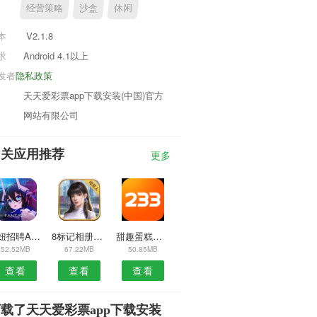
经营策略
沙盒
休闲
本
V2.1.8
求
Android 4.1以上
发者
隐私政策
天天爱彩票app下载安装(中国)官方
网站有限公司
相关应用推荐
更多
胖妞招聘APP
8标记相册APP
甜趣蛋糕安卓版
52.52MB
67.22MB
50.85MB
查看
查看
查看
载了天天爱彩票app下载安装