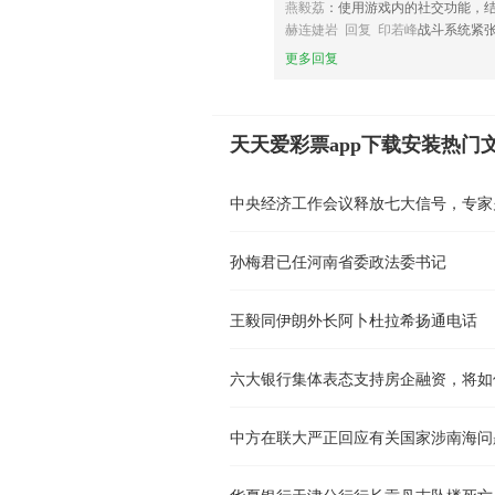
燕毅荔
：使用游戏内的社交功能，
赫连婕岩 回复 印若峰
战斗系统紧
更多回复
天天爱彩票app下载安装热门
中央经济工作会议释放七大信号，专家
孙梅君已任河南省委政法委书记
王毅同伊朗外长阿卜杜拉希扬通电话
六大银行集体表态支持房企融资，将如
中方在联大严正回应有关国家涉南海问
华夏银行天津分行行长贡丹志坠楼死亡