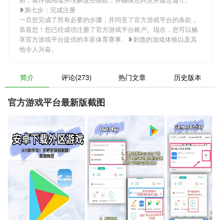
❥第七步：完成注册
一旦您完成了所有必要的步骤，并同意了官方游戏平台的条款，
恭喜您！您已经成功注册了官方游戏平台账户。现在，您可以畅
享官方游戏平台提供的丰富体育赛事、❥刺激的游戏体验以及其
他令人兴奋。
简介
评论(273)
热门文章
历史版本
官方游戏平台最新版截图