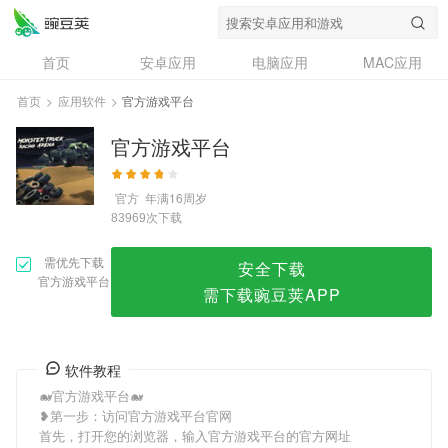
官方游戏平台
首页
安卓应用
电脑应用
MAC应用
资讯
专题
设计奖
创意应用
首页
>
应用软件
>
官方游戏平台
问答
官方游戏平台
官方
年满16周岁
次下载
83969
需优先下载
安全下载
官方游戏平台
需下载豌豆荚APP
软件教程
🐋官方游戏平台🐋
❥第一步：访问官方游戏平台官网
首先，打开您的浏览器，输入官方游戏平台的官方网址