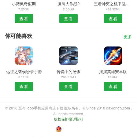
小猪佩奇假期
脑洞大作战2
王者冲突之机甲乱斗游戏
7.25GB
2.66GB
438.32MB
查看
查看
查看
你可能喜欢
更多
远征之诸侯纷争手游
传说中的汤饭
摇摆英雄安卓版
3.11GB
206.35MB
13.0MB
查看
查看
查看
© 2010 至今 iqoo手机应用商店下载 版权所有。© Since 2010 daxiongtv.com .
All rights reserved.
版权保护投诉指引
・