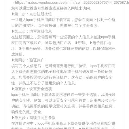
（https://m.doc.wendoc.com/sell/html/sell_20260528075744_297587
您可以通过搜索引擎搜索或直接输入网址来访问。
❥第二步：点击注册按钮
一旦进入iqoo手机应用商店下载官网，您会在页面上找到一个醒
目的注册按钮。点击该按钮，您将被引导至注册页面。
❥第三步：填写注册信息
在注册页面上，您需要填写一些必要的个人信息来创建iqoo手机
应用商店下载账户。通常包括用户名、❥密码、❥电子邮件地
址、❥手机号码等。请务必提供准确完整的信息，以确保顺利完
成注册。
❥第四步：验证账户
填写完个人信息后，您可能需要进行账户验证。iqoo手机应用商
店下载会向您提供的电子邮件地址或手机号码发送一条验证信
息，您需要按照提示进行验证操作。这有助于确保账户的安全
性，并防止不法分子滥用您的个人信息。
❥第五步：设置安全选项
iqoo手机应用商店下载通常要求您设置一些安全选项，以增强账
户的安全性。例如，可以设置安全问题和答案，启用两步验证等
功能。请根据系统的提示设置相关选项，并妥善保管相关信息，
确保您的账户安全。
❥第六步：阅读并同意条款
在注册过程中，iqoo手机应用商店下载会提供使用条款和规定供
您阅读。这些条款包括平台的使用规范、❥隐私政策等内容。在