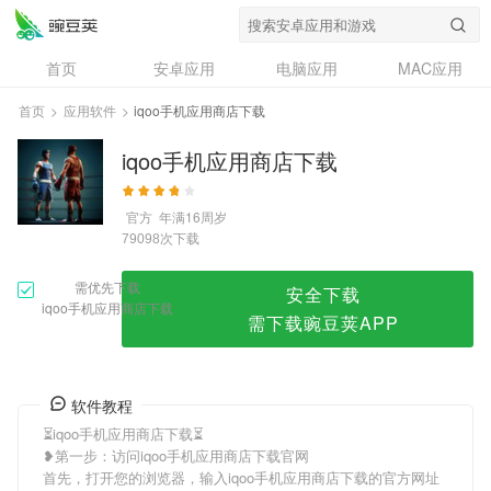
iqoo手机应用商店下载
首页
安卓应用
电脑应用
MAC应用
资讯
专题
设计奖
创意应用
首页
>
应用软件
>
iqoo手机应用商店下载
问答
iqoo手机应用商店下载
官方
年满16周岁
次下载
79098
需优先下载
安全下载
iqoo手机应用商店下载
需下载豌豆荚APP
软件教程
⏳iqoo手机应用商店下载⏳
❥第一步：访问iqoo手机应用商店下载官网
首先，打开您的浏览器，输入iqoo手机应用商店下载的官方网址