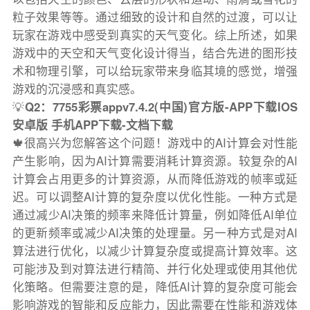
粒子效果等等。通过细致的设计和自然的过渡，可以让
玩家在游戏中感受到真实的天气变化。综上所述，如果
游戏中的天空和天气变化设计得当，结合先进的图形技
术和物理引擎，可以给玩家带来身临其境的感觉，增强
游戏的沉浸感和真实感。
💡
Q2：7755彩票appv7.4.2(中国)官方版-APP下载IOS
安卓版 手机APP下载-文档下载
🍁很高兴为您解答这个问题！游戏中的AI计算会对性能
产生影响，因为AI计算需要消耗计算资源。较复杂的AI
计算会占用更多的计算资源，从而降低游戏的帧率或延
迟。可以调整AI计算的复杂度以优化性能。一种方式是
通过减少AI决策的频率来降低计算量，例如降低AI单位
的更新频率或减少AI决策的处理量。另一种方式是对AI
算法进行优化，以减少计算复杂度或提高计算效率。这
可能涉及到对算法进行精简、并行化处理或使用其他优
化策略。但需要注意的是，降低AI计算的复杂度可能会
影响游戏的智能和反应能力，因此需要在性能和游戏体