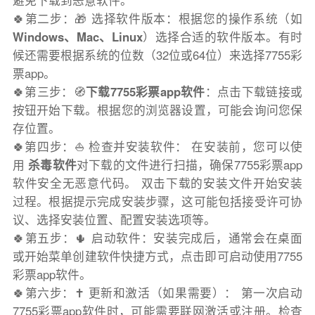
避免下载到恶意软件。
🍀第二步：🎁 选择软件版本：根据您的操作系统（如
Windows、Mac、Linux
）选择合适的软件版本。有时
候还需要根据系统的位数（32位或64位）来选择7755彩
票app。
🍀第三步：🧭
下载7755彩票app软件
：点击下载链接或
按钮开始下载。根据您的浏览器设置，可能会询问您保
存位置。
🍀第四步：⛵️ 检查并安装软件： 在安装前，您可以使
用
杀毒软件
对下载的文件进行扫描，确保7755彩票app
软件安全无恶意代码。 双击下载的安装文件开始安装
过程。根据提示完成安装步骤，这可能包括接受许可协
议、选择安装位置、配置安装选项等。
🍀第五步：🌵 启动软件：安装完成后，通常会在桌面
或开始菜单创建软件快捷方式，点击即可启动使用7755
彩票app软件。
🍀第六步：✝️ 更新和激活（如果需要）： 第一次启动
7755彩票app软件时，可能需要联网激活或注册。检查