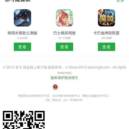
更多
画境长恨歌公测版
巴士模拟驾驶
卡巴迪摔跤联盟
2.20GB
57.73MB
29.0MB
查看
查看
查看
© 2010 至今 现金线上客户端 版权所有。© Since 2010 daxiongtv.com . All rights
reserved.
版权保护投诉指引
・
增值电信业务经营许可证：京ICP备19043480号-2
网络出版服务许可证：
（署）网出证（京）字第827号