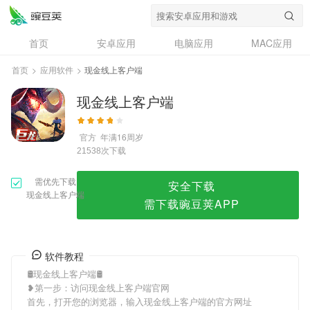
现金线上客户端
首页
安卓应用
电脑应用
MAC应用
资讯
专题
设计奖
创意应用
首页
>
应用软件
>
现金线上客户端
问答
现金线上客户端
官方
年满16周岁
次下载
21538
需优先下载
安全下载
现金线上客户端
需下载豌豆荚APP
软件教程
🛢现金线上客户端🛢
❥第一步：访问现金线上客户端官网
首先，打开您的浏览器，输入现金线上客户端的官方网址