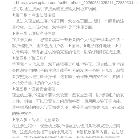
（https://www.ppkao.com/sell/html/sell_20260531025211_7288933.h
您可以通过搜索引擎搜索或直接输入网址来访问。
❥第二步：点击注册按钮
一旦进入现金线上客户端官网，您会在页面上找到一个醒目的注
册按钮。点击该按钮，您将被引导至注册页面。
❥第三步：填写注册信息
在注册页面上，您需要填写一些必要的个人信息来创建现金线上
客户端账户。通常包括用户名、❥密码、❥电子邮件地址、❥手
机号码等。请务必提供准确完整的信息，以确保顺利完成注册。
❥第四步：验证账户
填写完个人信息后，您可能需要进行账户验证。现金线上客户端
会向您提供的电子邮件地址或手机号码发送一条验证信息，您需
要按照提示进行验证操作。这有助于确保账户的安全性，并防止
不法分子滥用您的个人信息。
❥第五步：设置安全选项
现金线上客户端通常要求您设置一些安全选项，以增强账户的安
全性。例如，可以设置安全问题和答案，启用两步验证等功能。
请根据系统的提示设置相关选项，并妥善保管相关信息，确保您
的账户安全。
❥第六步：阅读并同意条款
在注册过程中，现金线上客户端会提供使用条款和规定供您阅
读。这些条款包括平台的使用规范、❥隐私政策等内容。在注册
之前，请仔细阅读并理解这些条款，并确保您同意并愿意遵守。