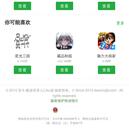
查看
查看
查看
你可能喜欢
更多
星光三国
藏品秋园
脑力大画家
6.19GB
422.58MB
6.8MB
查看
查看
查看
© 2010 至今 酷游登录入口ku游 版权所有。© Since 2010 daxiongtv.com . All
rights reserved.
版权保护投诉指引
・
增值电信业务经营许可证：京ICP备19043480号-2
网络出版服务许可证：
（署）网出证（京）字第827号