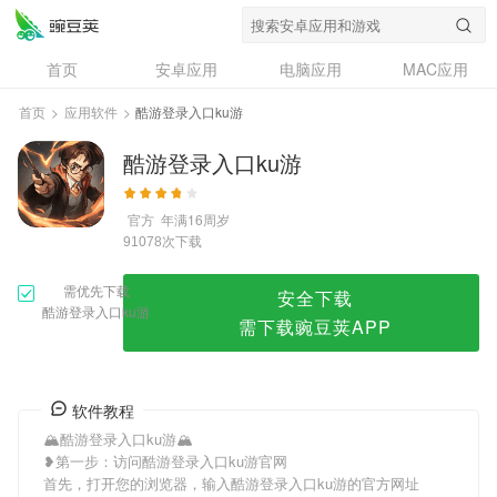
酷游登录入口ku游
首页
安卓应用
电脑应用
MAC应用
资讯
专题
设计奖
创意应用
首页
>
应用软件
>
酷游登录入口ku游
问答
酷游登录入口ku游
官方
年满16周岁
次下载
91078
需优先下载
安全下载
酷游登录入口ku游
需下载豌豆荚APP
软件教程
🏔酷游登录入口ku游🏔
❥第一步：访问酷游登录入口ku游官网
首先，打开您的浏览器，输入酷游登录入口ku游的官方网址