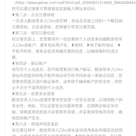
（https://www.ppkao.com/sell/html/sell_20260531214952_99443384
您可以通过搜索引擎搜索或直接输入网址来访问。
❥第二步：点击注册按钮
一旦进入酷游登录入口ku游官网，您会在页面上找到一个醒目的
注册按钮。点击该按钮，您将被引导至注册页面。
❥第三步：填写注册信息
在注册页面上，您需要填写一些必要的个人信息来创建酷游登录
入口ku游账户。通常包括用户名、❥密码、❥电子邮件地址、❥
手机号码等。请务必提供准确完整的信息，以确保顺利完成注
册。
❥第四步：验证账户
填写完个人信息后，您可能需要进行账户验证。酷游登录入口ku
游会向您提供的电子邮件地址或手机号码发送一条验证信息，您
需要按照提示进行验证操作。这有助于确保账户的安全性，并防
止不法分子滥用您的个人信息。
❥第五步：设置安全选项
酷游登录入口ku游通常要求您设置一些安全选项，以增强账户的
安全性。例如，可以设置安全问题和答案，启用两步验证等功
能。请根据系统的提示设置相关选项，并妥善保管相关信息，确
保您的账户安全。
❥第六步：阅读并同意条款
在注册过程中，酷游登录入口ku游会提供使用条款和规定供您阅
读。这些条款包括平台的使用规范、❥隐私政策等内容。在注册