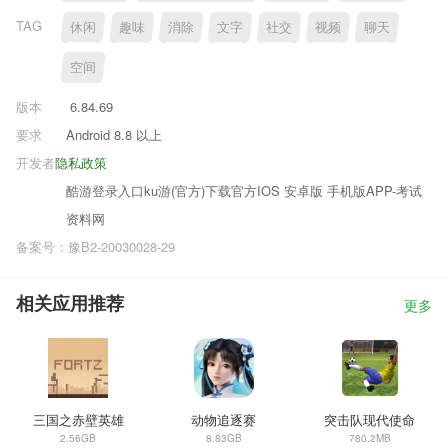
TAG
休闲
趣味
消除
文字
社交
视频
聊天
空间
版本
6.84.69
要求
Android 8.8 以上
开发者
隐私政策
酷游登录入口ku游(官方)下载官方IOS 安卓版 手机版APP-考试
资料网
备案号：豫B2-20030028-29
相关应用推荐
更多
三国之赤壁英雄
动物追逐赛
突击队现代使命
2.56GB
8.83GB
780.2MB