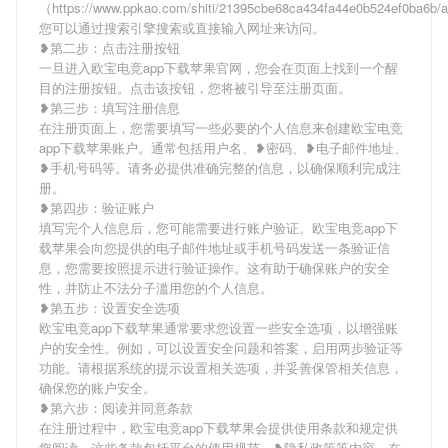
（https://www.ppkao.com/shiti/21395cbe68ca434fa44e0b524ef0ba6b
您可以通过搜索引擎搜索或直接输入网址来访问。
❥第二步：点击注册按钮
一旦进入欧宝电竞app下载苹果官网，您会在页面上找到一个醒
目的注册按钮。点击该按钮，您将被引导至注册页面。
❥第三步：填写注册信息
在注册页面上，您需要填写一些必要的个人信息来创建欧宝电竞
app下载苹果账户。通常包括用户名、❥密码、❥电子邮件地址、
❥手机号码等。请务必提供准确完整的信息，以确保顺利完成注
册。
❥第四步：验证账户
填写完个人信息后，您可能需要进行账户验证。欧宝电竞app下
载苹果会向您提供的电子邮件地址或手机号码发送一条验证信
息，您需要按照提示进行验证操作。这有助于确保账户的安全
性，并防止不法分子滥用您的个人信息。
❥第五步：设置安全选项
欧宝电竞app下载苹果通常要求您设置一些安全选项，以增强账
户的安全性。例如，可以设置安全问题和答案，启用两步验证等
功能。请根据系统的提示设置相关选项，并妥善保管相关信息，
确保您的账户安全。
❥第六步：阅读并同意条款
在注册过程中，欧宝电竞app下载苹果会提供使用条款和规定供
您阅读。这些条款包括平台的使用规范、❥隐私政策等内容。在