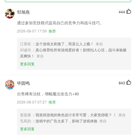
邹旭燕
444
通过参加竞技模式提高自己的竞争力和战斗技巧。
2026-08-07 17:59
推荐
江萱枝
：这个游戏太刺激了，简直让人上瘾！
来自
邱诚功
：真心推荐给所有游戏爱好者！剧情扣人心弦，战斗体验极
其爽快！
来自
更多回复
毕固鸣
843
出售稀有法杖，增幅魔法攻击力+80
2026-08-07 07:27
推荐
姜固康
：我觉得游戏的角色设计非常可爱，大家觉得呢？ ！
来自
毛风韵
：游戏中的广告太多了，影响了游戏体验
来自
更多回复