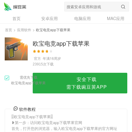
欧宝电竞app下载苹果
首页
安卓应用
电脑应用
MAC应用
资讯
专题
设计奖
创意应用
首页
>
应用软件
>
欧宝电竞app下载苹果
问答
欧宝电竞app下载苹果
官方
年满16周岁
次下载
23915
需优先下载
安全下载
欧宝电竞app下载苹果
需下载豌豆荚APP
软件教程
🎚欧宝电竞app下载苹果🎚
❥第一步：访问欧宝电竞app下载苹果官网
首先，打开您的浏览器，输入欧宝电竞app下载苹果的官方网址