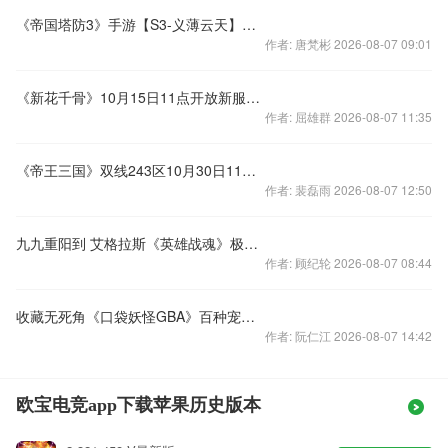
《帝国塔防3》手游【S3-义薄云天】新服开启公告
作者: 唐梵彬 2026-08-07 09:01
《新花千骨》10月15日11点开放新服笑傲沧海
作者: 屈雄群 2026-08-07 11:35
《帝王三国》双线243区10月30日11点火爆开启！
作者: 裴磊雨 2026-08-07 12:50
九九重阳到 艾格拉斯《英雄战魂》极品神装相送
作者: 顾纪轮 2026-08-07 08:44
收藏无死角《口袋妖怪GBA》百种宠物首次曝光
作者: 阮仁江 2026-08-07 14:42
欧宝电竞app下载苹果历史版本